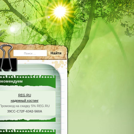
екомендуем
REG.RU
надежный хостинг
Промокод на скидку 5% REG.RU
39CC-C72F-6342-560A