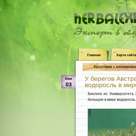
Эксперт в об
Главная
Карта сайта
Категория » клонирова
У берегов Авст
Июн
03
водоросль в мир
Биологи из Университета
большую в мире водоросль.