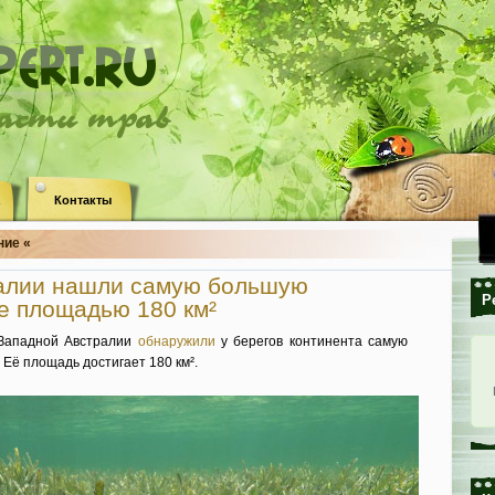
ласти трав
Контакты
ние «
ралии нашли самую большую
Р
е площадью 180 км²
 Западной Австралии
обнаружили
у берегов континента самую
 Её площадь достигает 180 км².