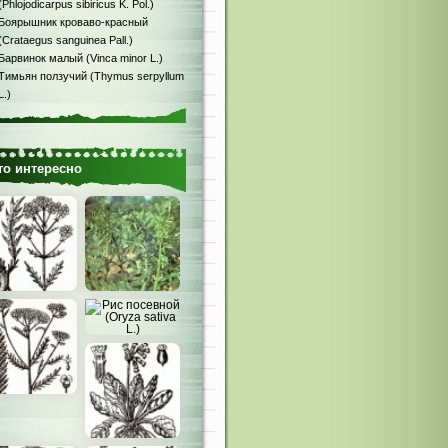
(Phlojodicarpus sibiricus K. Pol.)
Боярышник кроваво-красный
(Crataegus sanguinea Pall.)
Барвинок малый (Vinca minor L.)
Тимьян ползучий (Thymus serpyllum
L.)
то интересно