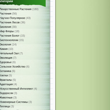
атегории
Лекарственные Растения
(180)
Растения
(56)
Научно-Популярное
(43)
Растения Лесов
(36)
Биология
(30)
Мир Флоры
(18)
Растения Болот
(15)
Биотехнологии
(15)
Экология
(14)
Химия
(10)
Читальный Зал
(7)
Эволюция
(7)
Здоровье
(6)
Сельское Хозяйство
(6)
Ботаника
(6)
Клетки
(5)
Фракталы
(5)
Адаптация
(4)
Искусственный Интеллект
(4)
Водоросли
(3)
Животные
(3)
Инженерные Системы
(3)
Теплица
(3)