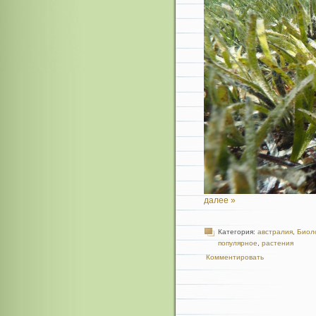
далее »
Категория:
австралия
,
Биол
популярное
,
растения
Комментировать