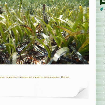
К
огия
,
водоросли
,
изменение климата
,
клонирование
,
Научно-