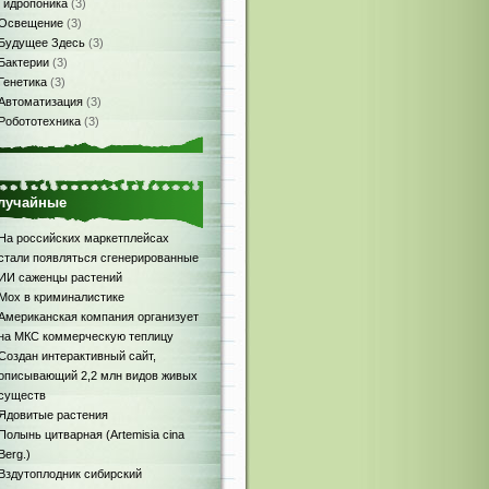
Гидропоника
(3)
Освещение
(3)
Будущее Здесь
(3)
Бактерии
(3)
Генетика
(3)
Автоматизация
(3)
Робототехника
(3)
лучайные
На российских маркетплейсах
стали появляться сгенерированные
ИИ саженцы растений
Мох в криминалистике
Американская компания организует
на МКС коммерческую теплицу
Создан интерактивный сайт,
описывающий 2,2 млн видов живых
существ
Ядовитые растения
Полынь цитварная (Artemisia cina
Berg.)
Вздутоплодник сибирский