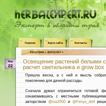
Эксперт в области трав
Главная
Карта сайта
Контакты
Категория » фитосвет «
Освещение растений белыми 
Мар
22
расчет светильника и grow box
Пришла весна, а с ней и мысль собрат
поколению для дачной рассады.
Сначала думал ограничиться готовой ф
ознакомившись с местными публикация
авторством
@iva2000
и
@Fenyx_dml
решил