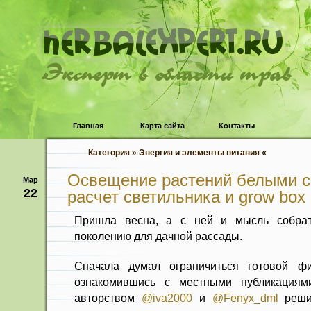
Эксперт в области трав
Главная
Карта сайта
Контакты
Категория » Энергия и элементы питания «
Освещение растений белыми 
Мар
22
расчет светильника и grow box
Пришла весна, а с ней и мысль собрат
поколению для дачной рассады.
Сначала думал ограничиться готовой ф
ознакомившись с местными публикация
авторством
@iva2000
и
@Fenyx_dml
решил