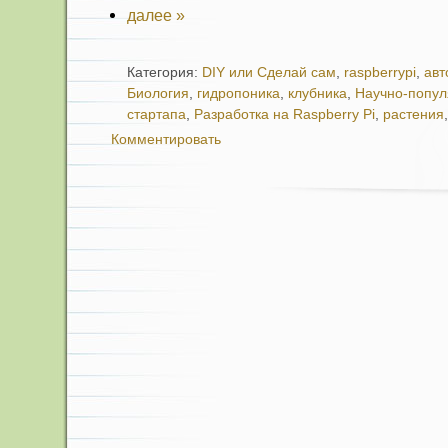
далее »
Категория:
DIY или Сделай сам
,
raspberrypi
,
авт
Биология
,
гидропоника
,
клубника
,
Научно-попу
стартапа
,
Разработка на Raspberry Pi
,
растения
Комментировать