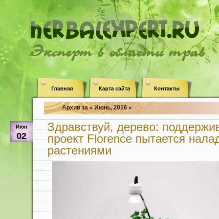
Эксперт в области трав
Главная
Карта сайта
Контакты
Архив за » Июнь, 2016 «
Здравствуй, дерево: поддержи
Июн
02
проект Florence пытается нала
растениями