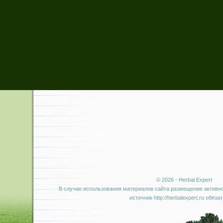
© 2026 - Herbal Expert
В случае использования материалов сайта размещение активно
источник http://herbalexpert.ru обяза