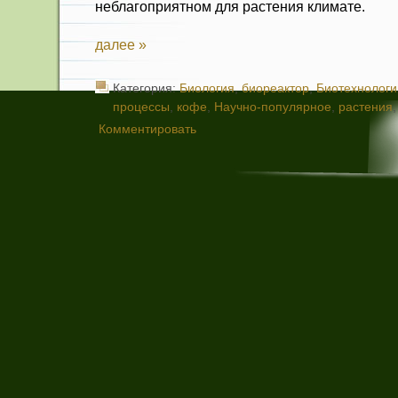
неблагоприятном для растения климате.
далее »
Категория:
Биология
,
биореактор
,
Биотехнологи
процессы
,
кофе
,
Научно-популярное
,
растения
Комментировать