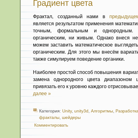
Градиент цвета
Фрактал, созданный нами в
предыдуще
является результатом применения математик
точным, формальным и однородным.
органическим, ни живым. Однако внеся н
можем заставить математическое выглядеть
органическим. Для этого мы внесём вариати
также симулируем поведение органики.
Наиболее простой способ повышения вариат
замена однородного цвета диапазоном 
привязать его к уровню каждого отрисовыва
далее »
Категория:
Unity
,
unity3d
,
Алгоритмы
,
Разработка
фракталы
,
шейдеры
Комментировать