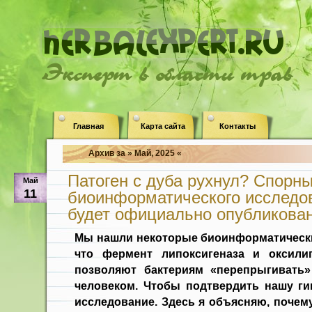
Эксперт в области трав
Главная
Карта сайта
Контакты
Архив за » Май, 2025 «
Патоген с дуба рухнул? Спорн
Май
11
биоинформатического исследов
будет официально опубликова
Мы нашли некоторые биоинформатически
что фермент липоксигеназа и оксили
позволяют бактериям «перепрыгивать
человеком. Чтобы подтвердить нашу гип
исследование. Здесь я объясняю, почему