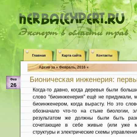
Эксперт в области трав
Главная
Карта сайта
Контакты
Архив за » Февраль, 2016 «
Бионическая инженерия: первы
Фев
26
Когда-то давно, когда деревья были больш
слово “биоинженерия” ещё не придумали, м
биоинженером, когда вырасту. Но это слов
обозначало что-то на стыке биологии, э
результатом же должны были быть разн
сочетающие в себе живые (или уже мё
структуры и электрические схемы управления