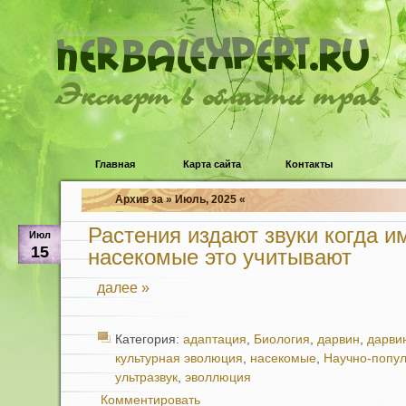
Эксперт в области трав
Главная
Карта сайта
Контакты
Архив за » Июль, 2025 «
Растения издают звуки когда им
Июл
15
насекомые это учитывают
далее »
Категория:
адаптация
,
Биология
,
дарвин
,
дарви
культурная эволюция
,
насекомые
,
Научно-попу
ультразвук
,
эволлюция
Комментировать