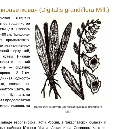
оцветковая (Digitalis grandiflora Mill.)
ковая (Digitalis
летнее травянистое
невищем. Стебель
—80 см. Прикорне­
я продолговато-
е или удли­ненно-
енной верхушкой,
м краем. Нижние
ужены в широкий
хние — сидячие;
ширина — 2—7 см.
длинная, односто­
ые, венчик не­
желтого цвета, на
и с буроватыми
ная продолговатая
очисленными
Наперстянка крупноцветковая (Digitalis grandiflora
Mill.)
западе европейской части России, в Закар­патской области и
есных районах Южного Урала, Алтая и на Северном Кавказе.