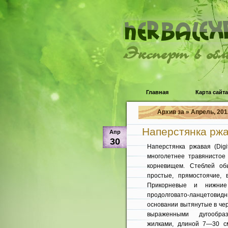
Эксперт в об
Главная
Карта сайта
Архив за » Апрель, 201
Наперстянка ржава
Апр
30
Наперстянка ржавая (Digit
многолетнее травянистое
корневищем. Стеблей об
простые, прямостоячие,
Прикорневые и нижние
продолгова­то-ланцетови
осно­вании вытянутые в че
выраженными дугообра
жилками, длиной 7—30 с