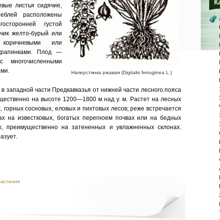
К
евые листья сидячие,
еблей располо­жены
осторонней густой
нчик желто-бурый или
 коричневыми или
крапинками. Плод —
с многочисленными
ми.
Наперстянка ржавая (Digitalis ferruginea L.)
и в западной части Предкавказья от нижней части лесного пояса
щественно на вы­соте 1200—1800 м над у. м. Растет на лесных
, горных сосновых, еловых и пихтовых лесов; реже встречается
ках на известковых, богатых перегноем почвах или на бедных
, преиму­щественно на затененных и увлажнен­ных склонах.
азует.
растения