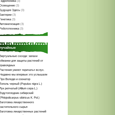
Гидропоника
(3)
Освещение
(3)
Будущее Здесь
(3)
Бактерии
(3)
Генетика
(3)
Автоматизация
(3)
Робототехника
(3)
лучайные
Виртуальные соседи: запахи
обманки для защиты растений от
травоядных
Растения умеют «кричать» вслух.
Недавно мы впервые это услышали
Про Володю и озонатор
Тополь черный (Populus nigra L.)
Лук репчатый (Allium сера L.)
Вздутоплодник сибирский
(Phlojodicarpus sibiricus K. Pol.)
Заготовка лекарственного
растительного сырья
Заготовка лекарственных растений