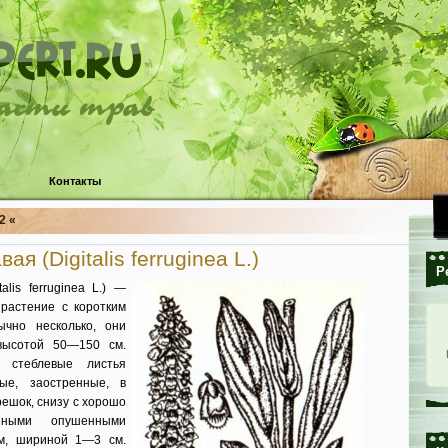
ласти трав
Контакты
2 «
я (Digitalis ferruginea L.)
Р
alis ferruginea L.) —
 растение с коротким
ычно несколько, они
 высотой 50—150 см.
 стеблевые листья
дные, заостренные, в
решок, снизу с хорошо
зными опушенными
м, шириной 1—3 см.