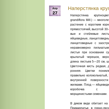
Наперстянка крупн
Апр
27
Наперстянка крупноцвет
grandiflora Mill.) — много
растение с коротким кор
прямо­стоячий, высотой 30
вые и стеблевые листь
яйцевидные, ланцетовидны
ланцетовидные с заостр
неравномерно пильчаты
листья при основании с
крылатый черешок, вер
длина листьев 5—20 см, 
Цветоч­ная кисть редкая, 
ронняя. Цветки поникл
правильно колокольчатый, 
внутренней поверхност
жилками. Плод — яйце­вид
коробочка с мног
морщинистыми семе­нами.
В диком виде обитает на 
Прикарпатье, в гор­но-л