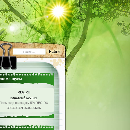
екомендуем
REG.RU
надежный хостинг
Промокод на скидку 5% REG.RU
39CC-C72F-6342-560A