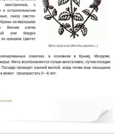
е, заост­ренные, с
м и остропильчатым
ные, снизу светло-
обраны на верхушках
и. Венчик слегка
атый или бледно
 из орешков. Цветет
Мята перечная (Mentha piperita L.)
ализиро­ванных совхозах, в основном в Крыму, Молдове,
морье. Мята возобновляется толь­ко вегетативно, путем посадки
т. Посадку прово­дят ранней весной, когда почва еще насыщена
та может произрастать 5—6 лет.
растения