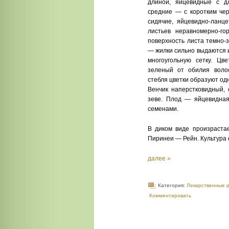
длиной, яйцевидные с д
средние — с коротким че
сидячие, яйце­видно-ланц
листьев неравномерно-го
по­верхность листа темно-
— жилки сильно выдаются и
многоугольную сет­ку. Цв
зеленый от обилия воло
стебля цветки образуют од
Венчик наперстковидный, 
зеве. Плод — яйце­видн
семенами.
В диком виде произрастае
Пиринеи — Рейн. Культура 
далее »
Категория:
Лекарственные 
Комментировать