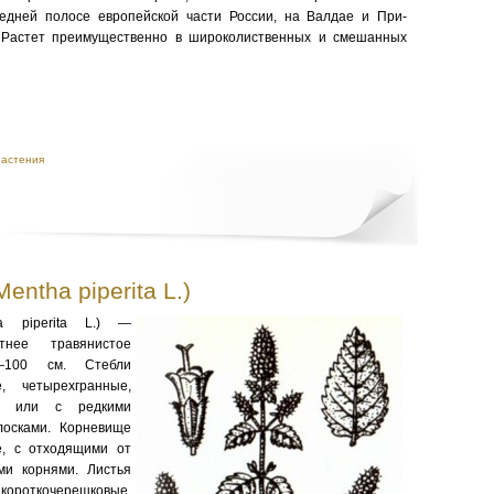
едней полосе европей­ской части России, на Валдае и При­
 Растет пре­имущественно в широколиственных и смешанных
растения
entha piperita L.)
a piperita L.) —
тнее травя­нистое
—100 см. Стебли
, четы­рехгранные,
ые или с редкими
лосками. Корневище
е, с отходящими от
ми корнями. Листья
ороткочерешковые,