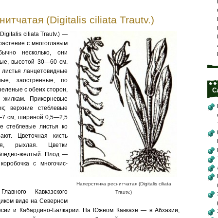
тчатая (Digitalis ciliata Trautv.)
italis ciliata Trautv.) —
растение с многоглавым
бычно несколько, они
ные, высотой 30—60 см.
 листья ланцето­видные
ные, заостренные, по
 зеленые с обеих сторон,
С
 жилкам. При­корневые
к; верхние стеблевые
—7 см, шириной 0,5—2,5
е стеблевые листья ко
ают. Цве­точная кисть
кая, рыхлая. Цветки
бледно-желтый. Плод —
коробочка с многочис­
Наперстянка реснитчатая (Digitalis ciliata
лавного Кавказского
Trautv.)
диком виде на Северном
есии и Кабарди­но-Балкарии. На Южном Кав­казе — в Абхазии,