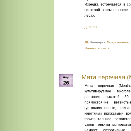
Изредка встречается в ср
волжской возвышенности.
лесах.
далее »
Категория:
Лекарственные 
Комментировать
Мята перечная (M
Апр
26
Мята перечная (Menth
культивируемое многоле
растение высотой 30
прямостоячие, ветвистые
густоолиственные, гол
короткими прижатыми во
горизонтальное, ветвисто
узлов тонкими мочковаты
накрест супротивные, к