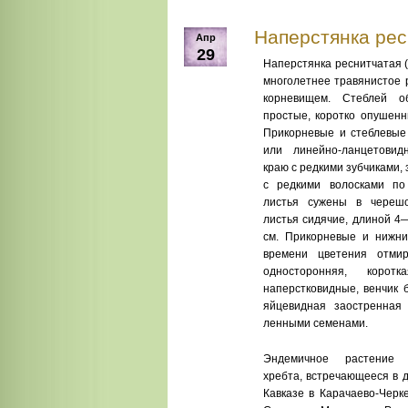
Наперстянка ресни
Апр
29
Наперстянка реснитчатая (Dig
многолетнее травянистое 
корневищем. Стеблей о
простые, корот­ко опушен
При­корневые и стеблевые
или линейно-ланцетовид
краю с редкими зуб­чиками,
с редкими волосками по
листья сужены в черешо
листья сидячие, дли­ной 4
см. При­корневые и нижни
времени цветения отмир
односторонняя, корот
наперстковидные, венчик 
яйцевид­ная заостренная 
ленными семенами.
Эндемичное растение Г
хребта, встречающееся в 
Кавказе в Карачаево-Черк