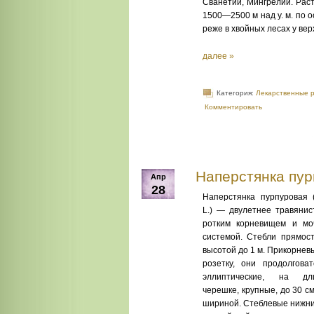
Сванетии, Мингрелии. Раст
1500—2500 м над у. м. по
реже в хвойных лесах у ве
далее »
Категория:
Лекарственные 
Комментировать
Наперстянка пурп
Апр
28
Наперстянка пурпуровая (D
L.) — двулетнее травянис
ротким корневищем и моч
системой. Стебли прямост
высотой до 1 м. Прикорне­
розетку, они продолгова
эллипти­ческие, на д
черешке, крупные, до 30 с
шириной. Стеблевые нижни