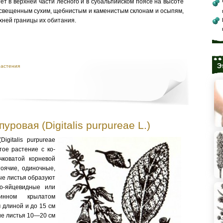
ет в верхней части лесного и в субальпийском поясе на высоте
 освещенным сухим, щебнистым и каменистым склонам и осыпям,
рхней границы их обитания.
Э
растения
уровая (Digitalis purpureae L.)
igitalis purpureae
тое растение с ко­
коватой кор­невой
оячие, одиночные,
вые листья образуют
то-яйцевидные или
линном крылатом
м длиной и до 15 см
е листья 10—20 см