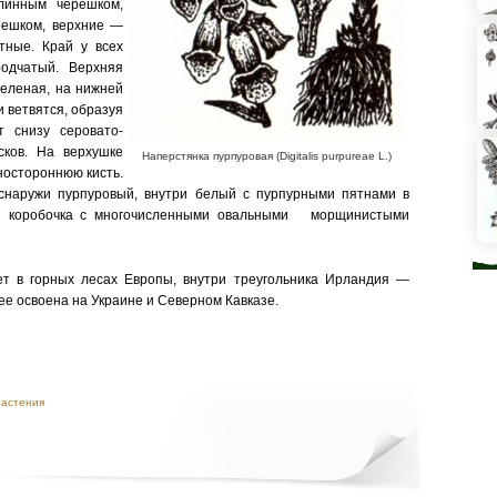
лин­ным черешком,
решком, верхние —
етные. Край у всех
родчатый. Верхняя
зеленая, на нижней
 ветвятся, образуя
ет снизу серовато-
сков. На верхушке
Наперстянка пурпуровая (Digitalis purpureae L.)
ностороннюю кисть.
снаружи пурпуровый, внутри белый с пурпур­ными пятнами в
ая коробочка с многочисленными овальными морщинистыми
т в гор­ных лесах Европы, внутри треугольни­ка Ирландия —
ее освоена на Укра­ине и Северном Кавказе.
растения