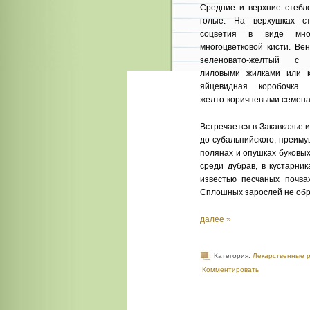
Средние и верхние стебл
голые. На верхушках ст
соцветия в виде мног
многоцветковой кисти. Ве
зеленовато-желтый с
лиловыми жилками или 
яйцевидная коробочка 
желто-коричневыми семена
Встречается в Закавказье 
до субальпийского, преиму
полянах и опушках буковых
среди дубрав, в кустарни
известью песчаных почвах
Сплошных зарослей не обр
далее »
Категория:
Лекарственные 
Комментировать