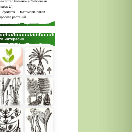
Чистотел большой (Chelidonium
majus L.)
L-Systems — математическая
красота растений
то интересно