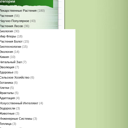
атегории
Лекарственные Растения
(180)
Растения
(56)
Научно-Популярное
(43)
Растения Лесов
(36)
Биология
(30)
Мир Флоры
(18)
Растения Болот
(15)
Биотехнологии
(15)
Экология
(14)
Химия
(10)
Читальный Зал
(7)
Эволюция
(7)
Здоровье
(6)
Сельское Хозяйство
(6)
Ботаника
(6)
Клетки
(5)
Фракталы
(5)
Адаптация
(4)
Искусственный Интеллект
(4)
Водоросли
(3)
Животные
(3)
Инженерные Системы
(3)
Теплица
(3)