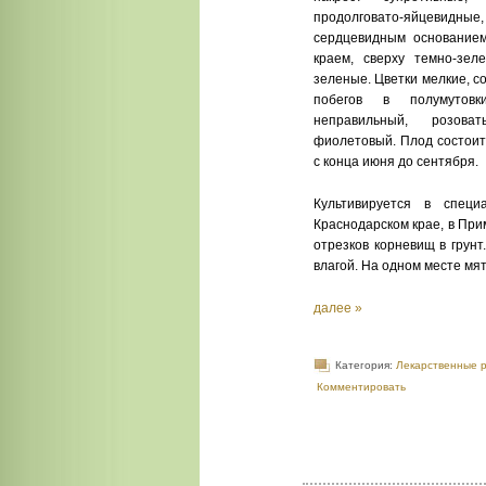
продолговато-яйцевидны
сердцевидным основание
краем, сверху темно-зеле
зеленые. Цветки мелкие, с
побе­гов в полумутовк
неправильный, розов
фиолетовый. Плод состоит
с конца июня до сентября.
Культивируется в специ
Краснодарском крае, в При
отрез­ков корневищ в грун
влагой. На одном месте мя
далее »
Категория:
Лекарственные 
Комментировать