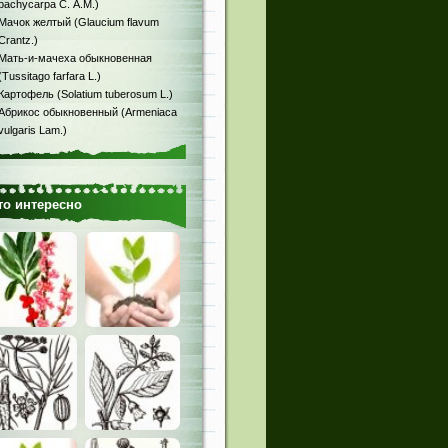
pachycarpa С. A.M.)
Мачок желтый (Glaucium flavum
Crantz.)
Мать-и-мачеха обыкновенная
(Tussitago farfara L.)
Картофель (Solatium tuberosum L.)
Абрикос обыкновенный (Armeniaca
vulgaris Lam.)
то интересно