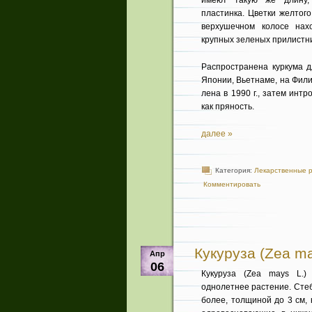
имеют такую же длину, 
пластинка. Цветки желтого
верхушечном колосе на­х
крупных зеленых прилистни
Распространена куркума д
Японии, Вьетнаме, на Фили
лена в 1990 г., затем инт
как пряность.
далее »
Категория:
Лекарственные 
Комментировать
Кукуруза (Zea ma
Апр
06
Кукуруза (Zea mays L.)
однолетнее растение. Стеб
более, толщиной до 3 см, 