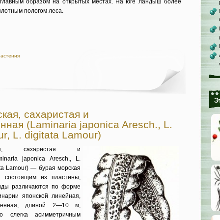
главным об­разом на открытых местах. На юге ландыш более
плотным пологом леса.
растения
Э
кая, сахаристая и
ная (Laminaria japonica Aresch., L.
, L. digitata Lamour)
кая, сахаристая и
naria japonica Aresch., L.
tata Lamour) — бурая морская
, состоящим из пластины,
виды различаются по форме
инарии японской линейная,
еченная, длиной 2—10 м,
 слегка асимметричным