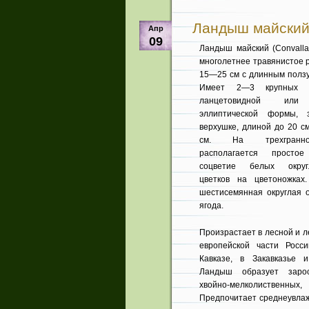
Ландыш майский (
Апр
09
Ландыш майский (Convallar
многолетнее травянистое р
15—25 см с длинным полз
Имеет 2—3 круп­ных л
ланцетовидной или 
эллиптической формы, 
верхушке, длиной до 20 с
см. На трехгранно
располагается прос­тое
соцветие белых округло
цветков на цве­тоножка
шестисемянная округлая 
ягода.
Произрастает в лесной и л
европейской части Росс
Кавказе, в Закавказье 
Ландыш образует за­ро
хвойно-мелколиственных
Предпочитает среднеувлаж