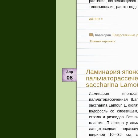
растение, встречающееся 
теневынослив, растет под 
далее »
Категория:
Лекарственные 
Комментировать
Ламинария японс
Апр
08
пальчаторассечен
saccharina Lamour
Ламинария японс
пальчаторассеченная (Lami
saccharina Lamour, L. digi
водоросль со слоеви­щем
ствола и ризоидов. Все 
пластин. Пластина у лам
лан­цетовидная, нерасс
шириной 10—35 см, со