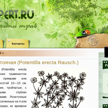
ласти трав
Контакты
2 «
оячая (Potentilla erecta Rausch.)
Р
Potentilla erecta
ее травянистое
и прямыми или
ысотой 10—15 см.
ие, тройчатые, с
ными глубоко
ками. Розеточные
ссеченные на 4 или
ешках, ко времени