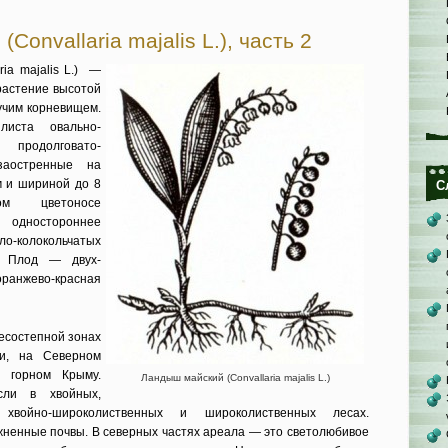
Convallaria majalis L.), часть 2
ia majalis L.) —
астение вы­сотой
учим корневищем.
иста овально-
продолговато-
заостренные на
м и шириной до 8
С
м цветоносе
 одностороннее
-колокольчатых
х. Плод — двух-
оранжево-красная
есостеп­ной зонах
ии, на Северном
и горном Крыму.
Ландыш майский (Convallaria majalis L.)
сли в хвойных,
, хвойно-широколиственных и ши­роколиственных лесах.
ненные почвы. В северных частях ареала — это светолюбивое