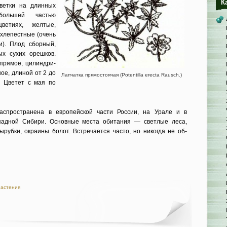
К
ветки на длинных
 большей частью
етиях, желтые,
ехлепестные (очень
и). Плод сборный,
ых сухих орешков.
 прямое, цилиндри­
ое, длиной от 2 до
Лапчатка прямостоячая (Potentilla erecta Rausch.)
 Цветет с мая по
аспрост­ранена в европейской части России, на Урале и в
падной Сибири. Основные места обитания — светлые леса,
ырубки, окраины болот. Встречается часто, но никогда не об­
растения