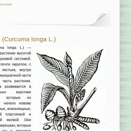
растения
 (Curcuma longa L.)
uma longa L.) —
растение вы­сотой
рневой системой.
почти округлое, с
 листьев, внутри
верхушечной части
часть расте­ния.
к разви­вается в
ьно ко­роткие
и, кото­рые из
т начало новому
ные, влагалищные,
ой пластинкой и
ой жилкой. Они
 черешках, которые