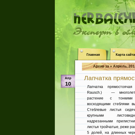
Эксперт в об
Главная
Карта сайта
Архив за » Апрель, 201
Лапчатка прямост
Апр
10
Лапчатка прямостоячая (
Rausch.) — многолетн
растение с тонким
восходящими стеблями в
Стеблевые листья сидяч
крупными листовид
надрезанными прилистни
листья тройчатые, реже ра
5 долей, на длинных чер