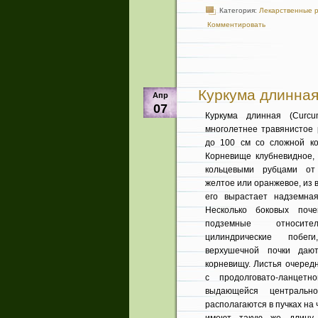
Категория:
Лекарственные 
Комментировать
Куркума длинная
Апр
07
Куркума длинная (Curc
многолетнее травянистое 
до 100 см со сложной ко
Корневище клубневидное, 
кольцевыми рубца­ми от
желтое или оранжевое, из 
его вырастает надземная 
Несколько боковых поче
подземные относител
цилиндрические побег
верхушечной почки даю
корневищу. Листья очеред­
с продолговато-ланцетн
выдающейся центральн
располага­ются в пучках на