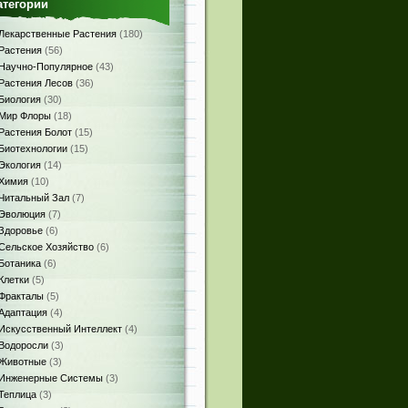
атегории
Лекарственные Растения
(180)
Растения
(56)
Научно-Популярное
(43)
Растения Лесов
(36)
Биология
(30)
Мир Флоры
(18)
Растения Болот
(15)
Биотехнологии
(15)
Экология
(14)
Химия
(10)
Читальный Зал
(7)
Эволюция
(7)
Здоровье
(6)
Сельское Хозяйство
(6)
Ботаника
(6)
Клетки
(5)
Фракталы
(5)
Адаптация
(4)
Искусственный Интеллект
(4)
Водоросли
(3)
Животные
(3)
Инженерные Системы
(3)
Теплица
(3)