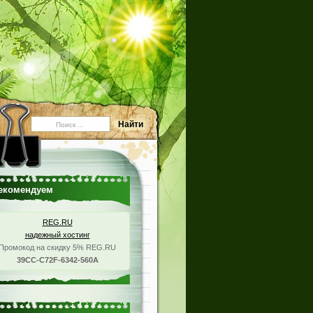
екомендуем
REG.RU
надежный хостинг
Промокод на скидку 5% REG.RU
39CC-C72F-6342-560A