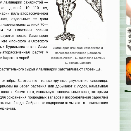
 у ламинарии сахаристой —
тые, длиной 10—110 см,
а­рии пальчаторассеченной
льная, отдельные ее доли
 гладким краем, длиной 70—
14 см. Пластины осенью
разуются новые. Ла­минария
 юге Японского и Охотского
ых Курильских о-вов. Лами­
Ламинария японская, сахаристая и
чаторассечен­ная растут у
пальчаторассеченная (Laminaria
 и Карского морей.
japonica Aresch., L. saccharina Lamour,
L. digitata Lamour)
расти­тельного сырья у ламинарии заготав­ливают слоевище.
октябрь. Заготовляют только крупные двух­летние слоевища.
рибоем на берег растения или добывают с лодок, наматывая
шесты. Кроме того, используют специальные косы, которы­ми
 Для сохранения природных запасов и во­зобновления зарослей
рвалом в 2 года. Собранные водоросли отмывают от приставших
грязнений.