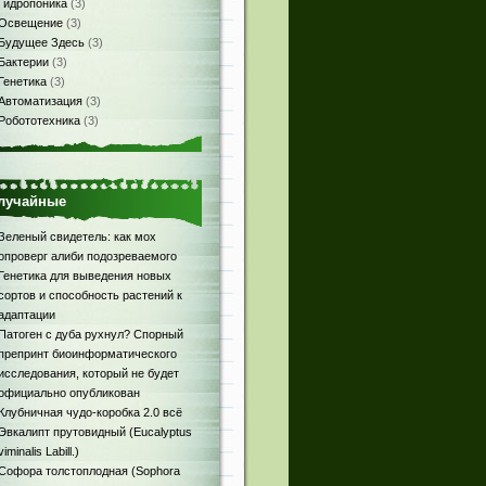
Гидропоника
(3)
Освещение
(3)
Будущее Здесь
(3)
Бактерии
(3)
Генетика
(3)
Автоматизация
(3)
Робототехника
(3)
лучайные
Зеленый свидетель: как мох
опроверг алиби подозреваемого
Генетика для выведения новых
сортов и способность растений к
адаптации
Патоген с дуба рухнул? Спорный
препринт биоинформатического
исследования, который не будет
официально опубликован
Клубничная чудо-коробка 2.0 всё
Эвкалипт прутовидный (Eucalyptus
viminalis Labill.)
Софора толстоплодная (Sophora