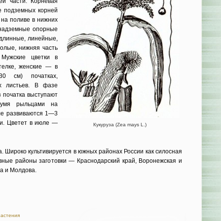
й части. Корневая
е подземных корней
 на поливе в нижних
надземные опор­ные
длин­ные, линейные,
голые, нижняя часть
 Мужские цветки в
елке, жен­ские — в
0 см) початках,
х листьев. В фазе
з початка выступают
вумя рыльцами на
бле развиваются 1—3
и. Цве­тет в июле —
Кукуруза (Zea mays L.)
. Ши­роко культивируется в южных районах России как силосная
новные районы заготовки — Краснодарский край, Воронежская и
а и Мол­дова.
растения