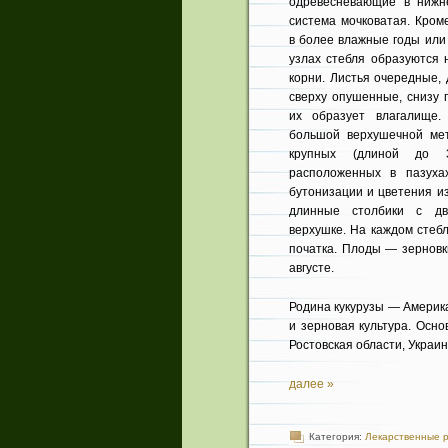
одревесневающие в нижне
система мочковатая. Кром
в более влажные годы или
узлах стебля образуются 
корни. Листья очередные, 
сверху опушенные, снизу 
их обра­зует влагалище.
большой верхушечной мет
крупных (длиной до 3
расположенных в пазуха
бутонизации и цвете­ния и
длинные столбики с д
верхуш­ке. На каждом сте
початка. Плоды — зерновк
августе.
Родина кукурузы — Америка
и зерновая куль­тура. Ос
Ростовская области, Украин
далее »
Категория:
Лекарственные 