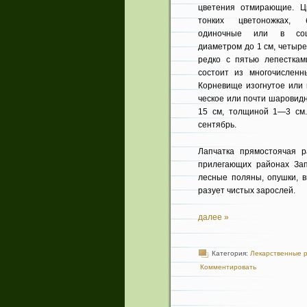
цветения отмирающие. Ц
тонких цветонож­ках,
одиночные или в соцв
диаметром до 1 см, четыр
редко с пятью лепесткам
состоит из многочисленн
Корне­вище изогнутое или
ческое или почти шаровидн
15 см, толщиной 1—3 см.
сентябрь.
Лапчатка прямостоячая р
прилегающих районах За
лесные поля­ны, опушки, в
разует чистых зарослей.
далее »
Категория:
Лекарственные 
Комментировать