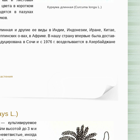
как и листо­вая
 цвета в коротком
Куркума длинная (Curcuma longa L.)
одятся в пазухах
ков.
линная и другие ее виды в Индии, Индоне­зии, Иране, Китае,
ппинских о-вах, в Африке. В нашу страну впервые была достав­
родуцирована в Сочи и с 1976 г. возделывается в Азербайджане
растения
ys L.)
 — культивируемое
ли высотой до 3 м и
неветвистые, иног­да