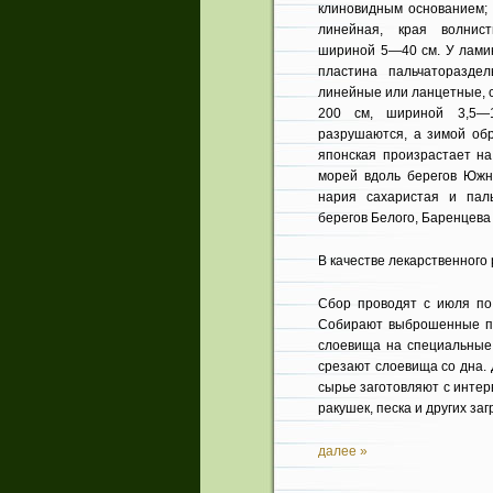
клиновидным основанием;
линейная, края волнис
шириной 5—40 см. У ламин
пластина пальчаторазде
линейные или ланцетные, с
200 см, шириной 3,5—
разруша­ются, а зимой об
японская произрастает на
морей вдоль бе­регов Южн
нария сахаристая и паль
берегов Белого, Барен­цева
В качестве лекарственного 
Сбор проводят с июля по 
Собирают выброшен­ные п
слоевища на специальные 
срезают слоевища со дна.
сырье заготовля­ют с инте
ракушек, песка и других за
далее »