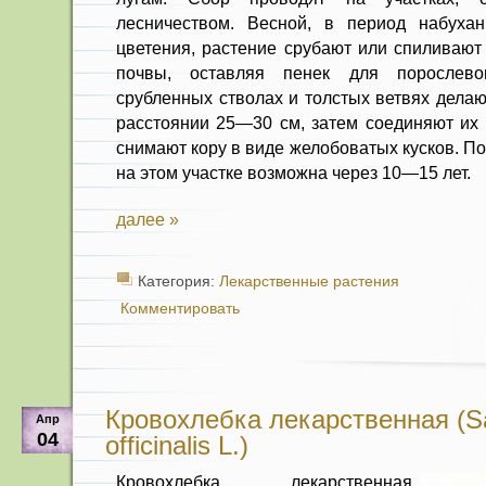
лесничеством. Весной, в период набуха
цветения, растение срубают или спи­ливаю
почвы, оставляя пенек для порослевог
срубленных стволах и толстых ветвях дела
расстоянии 25—30 см, затем соединяют их 
снимают кору в виде жело­боватых кусков. П
на этом участке возможна через 10—15 лет.
далее »
Категория:
Лекарственные растения
Комментировать
Кровохлебка лекарственная (S
Апр
04
officinalis L.)
Кровохлебка лекарственная