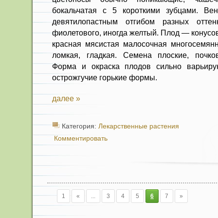
бокальчатая с 5 короткими зубцами. Ве
девятилопастным отгибом разных отт
фиолетового, иногда желтый. Плод — конусов
красная мясистая малосочная многосемянн
лом­кая, гладкая. Семена плоские, почко­
Форма и ок­раска плодов сильно варьиру
острожгучие горькие формы.
далее »
Категория:
Лекарственные растения
Комментировать
1
«
...
3
4
5
6
7
»