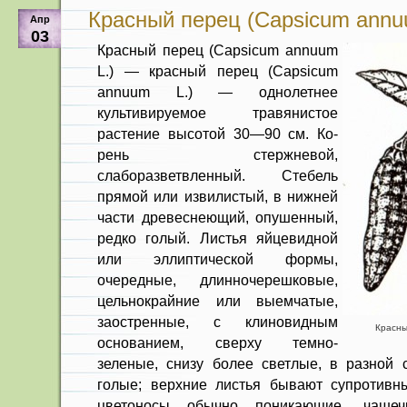
Красный перец (Capsicum annu
Апр
03
Красный перец (Capsicum annuum
L.) — красный перец (Capsicum
annuum L.) — однолетнее
культивируемое травянис­тое
растение высотой 30—90 см. Ко­
рень стержневой,
слаборазветвленный. Стебель
прямой или извилистый, в нижней
части древеснеющий, опушен­ный,
редко голый. Листья яйцевидной
или эллиптической формы,
очередные, длинночерешковые,
цельнокрайние или выемчатые,
заостренные, с клиновид­ным
Красны
основанием, сверху темно-
зеленые, снизу более светлые, в разной
голые; верхние листья бывают супротивн
цветоносы обычно поникающие, чашеч