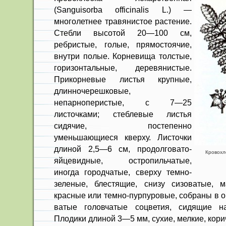
(Sanguisorba officinalis L.) —
многолетнее травянистое растение.
Стебли высотой 20—100 см,
ребристые, голые, прямостоячие,
внутри полые. Корневища толстые,
горизон­тальные, деревянистые.
Прикорневые листья крупные,
длинночерешковые,
непарноперистые, с 7—25
листочками; стеблевые листья
сидячие, постепенно
уменьшающиеся кверху. Листочки
дли­ной 2,5—6 см, продолговато-
Кровохл
яйцевид­ные, остропильчатые,
иногда городчатые, сверху темно-
зеленые, блестя­щие, снизу сизоватые, 
красные или темно-пурпуровые, собраны в о
ватые головчатые соцветия, сидящие н
Плодики дли­ной 3—5 мм, сухие, мелкие, кори