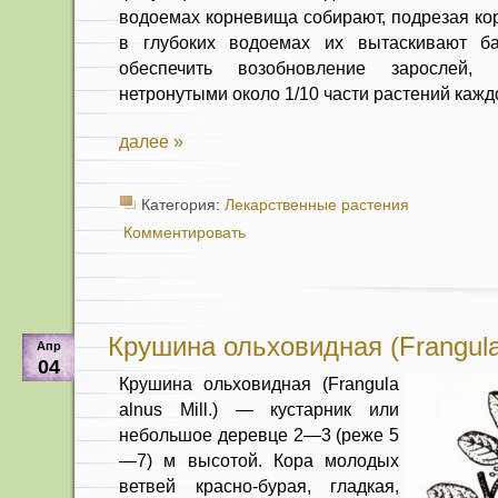
водоемах корневища собирают, подрезая кор
в глубоких водоемах их вытаскивают б
обеспечить возобновление зарослей, н
нетронутыми око­ло 1/10 части растений кажд
далее »
Категория:
Лекарственные растения
Комментировать
Крушина ольховидная (Frangula a
Апр
04
Крушина ольховидная (Frangula
alnus Mill.) — кустарник или
небольшое деревце 2—3 (реже 5
—7) м высотой. Кора молодых
ветвей красно-бурая, гладкая,