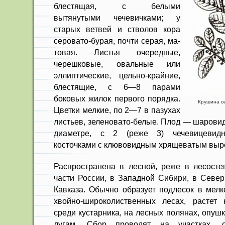
блестящая, с белыми
вытянутыми че­чевичками; у
старых ветвей и стволов кора
серовато-бурая, почти серая, ма­
товая. Листья очередные,
черешковые, овальные или
эллиптические, цельно-крайние,
блестящие, с 6—8 парами
боковых жилок первого порядка.
Крушина оль
Цвет­ки мелкие, по 2—7 в пазухах
листьев, зеленовато-белые. Плод — шарови
диаметре, с 2 (ре­же 3) чечевицевидн
косточками с клювовидным хря­щеватым выр
Распространена в лесной, реже в лесосте
части России, в Западной Сибири, в Север
Кавказа. Обычно образует подлесок в мелк
хвойно-широколиственных лесах, растет 
среди кустарника, на лесных полянах, опуш
лугам. Сбор проводят на участках, о