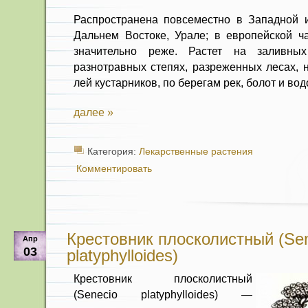
Распространена повсеместно в За­падной 
Даль­нем Востоке, Урале; в европейской ч
значительно реже. Растет на заливных
разнотравных степях, разре­женных лесах, 
лей кустарников, по берегам рек, болот и во
далее »
Категория:
Лекарственные растения
Комментировать
Крестовник плосколистный (Se
Апр
03
platyphylloides)
Крестовник плосколистный
(Senecio platyphylloides) —