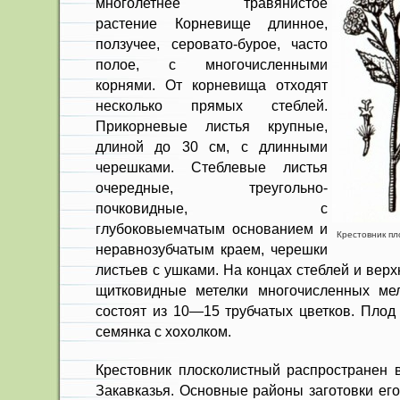
многолетнее травянистое
растение Корневище длинное,
ползучее, серовато-бурое, часто
полое, с многочислен­ными
корнями. От корневища отходят
несколько прямых стеблей.
Прикорне­вые листья крупные,
длиной до 30 см, с длинными
черешками. Стеблевые листья
очередные, треугольно-
почковидные, с
глубоковыемчатым основа­нием и
Крестовник пло
неравнозубчатым краем, череш­ки
листьев с ушками. На концах стеб­лей и ве
щитковидные метелки многочисленных мел
состоят из 10—15 трубчатых цветков. Плод
семянка с хохол­ком.
Крестовник плосколистный распро­странен 
За­кавказья. Основные районы заготовки ег