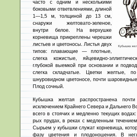
часто с одним и несколькими
боковыми ответвления­ми, длиной
1—1,5 м, толщиной до 13 см,
снаружи желтовато-зеленое,
внутри белое. На верхушке
корневища прикреплены черешки
листьев и цвето­носы. Листья двух
Кубышка желт
типов: плавающие — плотные,
слегка кожистые, яй­цевидно-эллиптичес
глубокой выемкой при основании и подво
слегка складчатые. Цветки желтые, п
шнуровидном цвето­носе, почти шаровидные
Плод сочный.
Кубышка желтая распространена почт
исключением Крайнего Севера и Дальне­го В
всего в стоячих и медленно те­кущих водах: 
рых прудах, в реках с медленным течением,
Сырьем у кубышки служат корневища, котор
фазу цветения и плодоношения. В негл