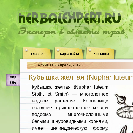
Эксперт в области трав
Главная
Карта сайта
Контакты
Архив за » Апрель, 2012 «
Кубышка желтая (Nuphar luteum 
Апр
05
Кубышка желтая (Nuphar luteum
Sibth. et Smith) — многолетнее
водное растение. Корне­вище
ползучее, прикрепленное ко дну
водоема многочисленными
белыми шнуровидными корнями,
имеет ци­линдрическую форму,