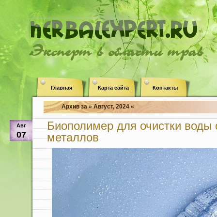
Эксперт в области трав
Главная
Карта сайта
Контакты
Архив за » Август, 2024 «
Биополимер для очистки воды 
Авг
07
металлов