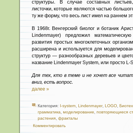
структуры. В случае составных листьев
листочки, которые являются частью большог
ту же форму, что весь лист имел на раннем 
В 1968г. Венгерский биолог и ботаник Арис
Lindenmayer) предложил математическу
развития простых многоклеточных организм
расширена и используется для моделирова
структур — разнообразных деревьев и цвет
название Lindenmayer System, или просто L-
Для тех, кто в теме и не хочет все читат
вниз, есть вопрос.
далее »
Категория:
l-system
,
Lindenmayer
,
LOGO
,
Биотех
грамматика
,
моделирование
,
повторяющиеся ст
растения
,
фракталы
Комментировать