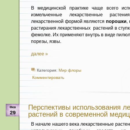
В медицинской практике чаще все­го ис
измель­ченные лекарственные растени
лекарственной формой являются
порошки
,
растирания лекарственных растений в ступк
фемолке. Их применяют внутрь в виде пилюл
по­резы, язвы.
далее »
Категория:
Мир флоры
Комментировать
Перспективы использования л
Фев
29
растений в современной меди
В начале нашего века лекарствен­ные расте