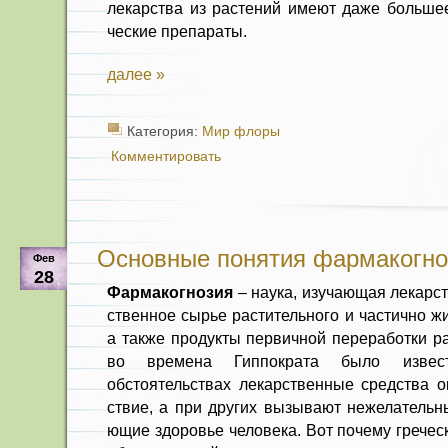
лекарства из растений имеют даже большее
ческие препараты.
далее »
Категория:
Мир флоры
Комментировать
Основные понятия фармакогно
Фев
28
Фармакогнозия
– наука, изуча­ющая лекарс
ственное сырье растительного и частично ж
а также продукты первичной переработ­ки р
во вре­мена Гиппократа было изве
обстоятельствах лекарствен­ные средства 
ствие, а при других вызывают нежелательн
ющие здоровье человека. Вот почему гречес