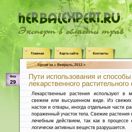
Эксперт в области трав
Главная
Карта сайта
Контакты
Архив за » Февраль, 2012 «
Пути использования и способы
Фев
29
лекарственного растительного
Лекарственные растения использу­ют в м
свежем или высушенном виде. Из свежих р
настои и отвары, иногда отдельные части р
пораженный участок тела. Свежие растения 
лечебным действием, так как в процессе 
логически активных веществ разруша­ется.