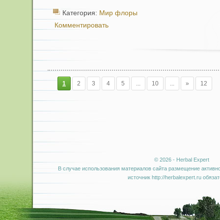
Категория:
Мир флоры
Комментировать
1
2
3
4
5
...
10
...
»
12
© 2026 - Herbal Expert
В случае использования материалов сайта размещение активно
источник http://herbalexpert.ru обяза