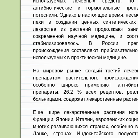
используемых лечебных средств, но з
антибиотические и гормональные преп
потеснили. Однако в настоящее время, несм
пехи в создании ценных синтетических
лекарства из растений продолжают зан
современной научной меди­цине, и соо
стабилизировалось. В России препа
происхождения составляют приблизительн
используемых в практи­ческой медицине.
На мировом рынке каждый третий лечеб
препара­том растительного происхожде
особенно широко при­меняют антибио
препараты, 26,2 % всех рецептов, ре­а
больницами, содержат лекарственные расте
Еще шире лекарственные растения испо
Франции, Япо­нии, Италии, европейских социа
многих развива­ющихся странах, особенно 
Ланке, странах Индо­китайского полуост