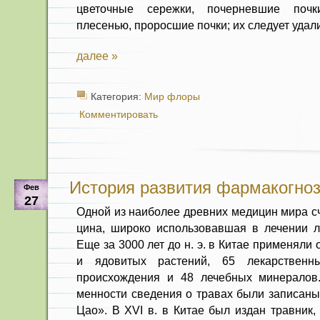
цветочные сережки, почерневшие почк
плесенью, проросшие почки; их следует удали
далее »
Категория:
Мир флоры
Комментировать
История развития фармакогно
Фев
27
Одной из наиболее древних меди­цин мира с
цина, широко использовавшая в лече­нии л
Еще за 3000 лет до н. э. в Китае применяли
и ядовитых растений, 65 лекарственн
происхождения и 48 лечеб­ных минералов
менности сведения о травах были запи­саны
Цао». В XVI в. в Китае был издан травник,