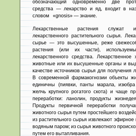
обоз­начающий одновременно две проти
средства — лекар­ство и яд, входит в на
словом «gnosis» — знание.
Лекарственные растения служат ис
лекарственного растительного сырья. Лека
сырье — это высушенные, реже свежесо
растения (или их части), используем
лекарственного средства. Лекарственное
животные или их высушен­ные органы и вы
качестве источников сырья для полу­чения 
В со­временной фармакогнозии объекты жи
единичны (пи­явки, панты марала, изюбра 
желчь крупного рогатого скота) и чаще п
переработки: ланолин, про­дукты жизнедея
Продукты первичной переработки получа
живот­ного сырья путем простейшего воз­дей
из растительного сырья извлекают эфир­ное
водяным паром; из сырья животного происх
путем его вытапливания.