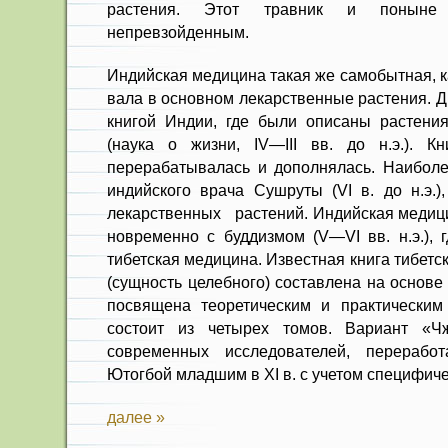
растения. Этот травник и поныне
непревзойденным.
Индийская медицина такая же са­мобытная, ка
вала в основном лекарственные расте­ния. 
книгой Индии, где были описаны растения
(наука о жизни, IV—III вв. до н.э.). Кн
перерабатывалась и дополнялась. Наиболе
индийского врача Сушруты (VI в. до н.э.)
лекарственных растений. Индийская медици
новременно с буддизмом (V—VI вв. н.э.), 
тибет­ская медицина. Известная книга ти­бе
(сущ­ность целебного) составлена на основ
посвящена теоретическим и практическим
состоит из четырех томов. Вариант «Ч
современных исследователей, пере­рабо
Ютогбой младшим в XI в. с учетом специфи­че
далее »