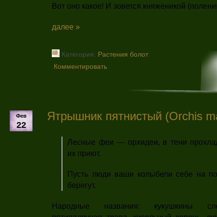
Вот оно какое! И зовется княженикой (полен
далее »
Категория:
Растения болот
Комментировать
Ятрышник пятнистый (Orchis ma
Фев
22
Лесные феи — орхидеи, в тени прохла
их приют.
Пусть люди ваши колыбели себе на по
берегут.
Народные названия: кукушкины сле