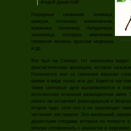
ягодой душистой!
Народные названия: княжица,
мамура, поленика, княженичник,
куманика, поляница, полуденица,
хохляница, хохлуша, земляника,
Княжени
северная малина, красная морошка
и др.
Кто был на Севере, тот наверняка видел 
фантастическим зрелищем, которое называ
Начинается оно со све­чения верхних сл
время в виде полос или дуг. Кажется насто
такие световые дуги выпрямляются и изв
исполинская огненная разноцветная змея. 
никого не оставляет равно­душным и безуча
второе чудо, хотя оно и не производит та
чатления, как первое. Это маленький, скром
душистыми плодами, которые по тонкости и
вполне соперничать с анана­сом и персиком