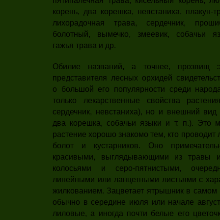
пятипалечная трава, кисельный корень, лю
корень, два корешка, невстаниха, плакун-т
лихорадочная трава, сердечник, проши
болотный, вымечко, змеевик, собачьи яз
гажья трава и др.
Обилие названий, а точнее, прозвищ э
представителя лесных орхидей свидетельст
о большой его популярности среди народ
только лекарственные свойства растения
сердечник, невстаниха), но и внешний вид
два корешка, собачьи языки и т. п.). Это 
растение хорошо знакомо тем, кто проводит 
болот и кустарников. Оно примечатель
красивыми, выглядывающими из травы 
колосьями и серо-пятнистыми, очередн
линейными или ланцетными листьями с ха
жилкованием. Зацветает ятрышник в самом н
обычно в середине июля или начале август
лиловые, а иногда почти белые его цветоч