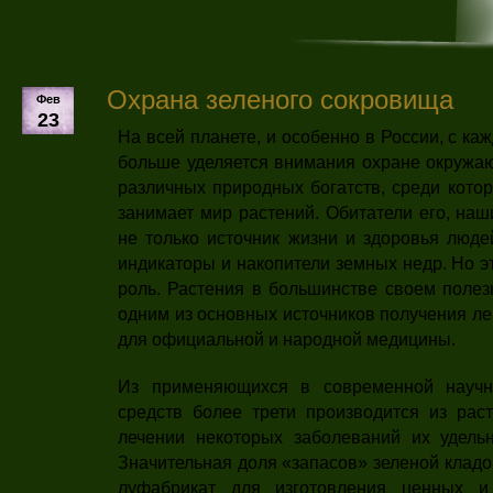
Охрана зеленого сокровища
Фев
23
На всей планете, и особенно в России, с к
больше уделяется внимания охране окружаю
различных при­родных богатств, среди кото
занимает мир растений. Обитатели его, наш
не только источник жизни и здоровья люде
индикаторы и накопители земных недр. Но э
роль. Рас­тения в большинстве своем полез
одним из основных источников получения ле
для официальной и народной ме­дицины.
Из применяющихся в современной научн
средств более трети производится из раст
лечении некоторых заболе­ваний их удель
Значительная доля «запасов» зеленой клад
луфабрикат для изготовления ценных и