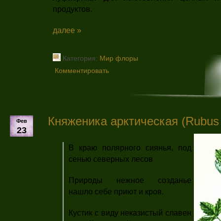
продуктов.
далее »
Категория:
Мир флоры
Комментировать
Княженика арктическая (Rubus a
Фев
23
В краю полярного сиянья, под
сенью северных лесов
Природы нежное созданье
нашло себе приют и кров.
Кустик с виду неказистый славен