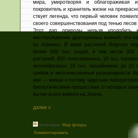
мира, умиротворяя и облагораживая 
покровитель и хранитель жизни на прекрасн
ствует легенда, что первый человек появил
своего совершенствования под тенью лесов 
Этот дар природы нельзя упо­добить к
месторождению драго­ценных камней; его на
он огро­мен. В мире растений Regnum vege
более 500 тыс. видов, в том числе 300 
растений, 800 голосеменных, 10 тыс. папо­р
мохообразных, 16 тыс. ли­шайников, до 25 
грибов и мно­гочисленные разновидности ба
ние — живая и потому чудесная лаборатори
биологическими процессами, от которых зав
бытие всего живого на Земле.
далее »
Категория:
Мир флоры
Комментировать