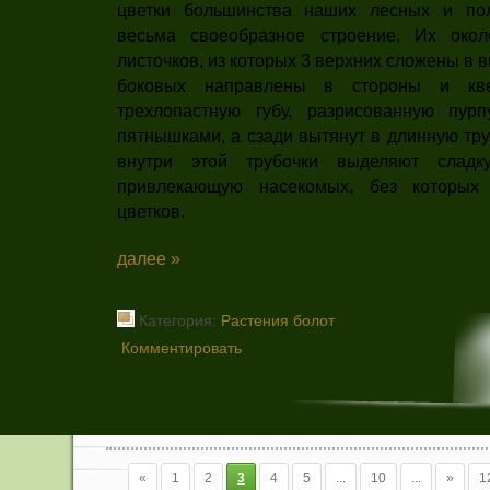
цветки большинства наших лесных и по
весьма своеобразное строение. Их окол
листочков, из которых 3 верхних сложены в 
боковых направлены в стороны и кве
трехлопастную губу, разрисованную пур
пятнышками, а сзади вытянут в длинную тр
внутри этой трубочки выделяют сладк
привлекающую насекомых, без которых
цветков.
далее »
Категория:
Растения болот
Комментировать
«
1
2
3
4
5
...
10
...
»
1