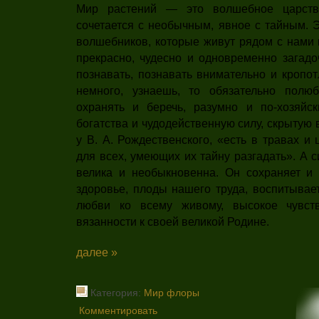
Мир растений — это волшебное царств
сочетается с необычным, явное с тайным. 
волшебников, которые живут ря­дом с нами 
прекрасно, чудесно и одновременно загадоч
позна­вать, познавать внимательно и кропот
немного, узнаешь, то обязательно полю
охранять и беречь, разумно и по-хо­зяйс
богатства и чудодействен­ную силу, скрытую 
у В. А. Рождественского, «есть в травах и
для всех, умеющих их тайну разгадать». А 
велика и необыкновенна. Он сохраняет и
здоровье, плоды на­шего труда, воспитывае
любви ко всему живому, высокое чувст
вязанности к своей великой Родине.
далее »
Категория:
Мир флоры
Комментировать