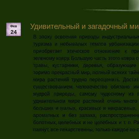
Удивительный и загадочный ми
Фев
24
В эпоху освоения природы индустриальны­
туризма и небы­валых темпов урбанизаци
приобретает этическое отноше­ние к пр
зеленому ковру. Боль­шую часть этого ковра
травы, кустарники, деревья, образующие
торимо прекрасный мир, полный всяких тайн
мира растений трудно переоценить. Достат
существованием человечество обязано 
мудрой природы, самому чудесному из 
удивитель­ном мире растений очень много 
больших и малых, красивых и некрасивых, 
ароматных и без запаха, распространенн
болотных, целебных и не целебных и т. п. Р
пахнут, все лекарственны, только каждое по-