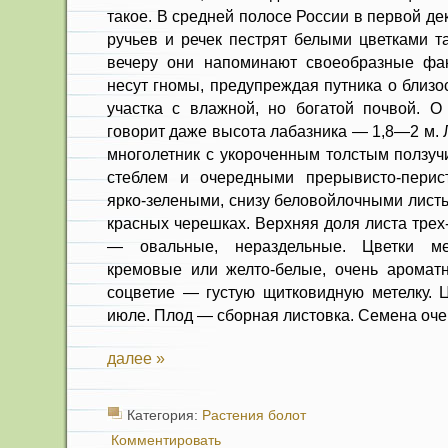
такое. В средней полосе России в первой д
ручьев и речек пестрят белыми цветками та
вечеру они напоминают своеобразные фак
несут гномы, предупреждая путника о близо
участка с влажной, но богатой почвой. О
говорит даже высота лабазника — 1,8—2 м.
многолетник с укороченным толстым ползу
стеблем и очередными прерывисто-перист
ярко-зелеными, снизу беловойлочными листь
красных черешках. Верхняя доля листа трех
— овальные, нераздельные. Цветки мел
кремовые или желто-белые, очень аромат
соцветие — густую щитковидную метелку. 
июле. Плод — сборная листовка. Семена оче
далее »
Категория:
Растения болот
Комментировать