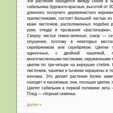
эти растения находятся между собой в б
сабельника буровато-красные, высотой от 30
длинного ползучего деревянистого корнев
прилистниками, состоят большей частью из
краю листочков, расположенных подобно 
руки, откуда и прозвания «растопырка»,
Сверху листья темно-зеленые, снизу — сер
опушения, поэтому в некоторых места
серебряником или серебряком. Цветки те
одиночные, с двойной чашечкой, 
многочисленными пестиками, окруженными 
цветки по три-четыре на верхушке стебля.
листочков, чашечки и тычинки окрашены в тот
венчика. Это делает растение более заме
находят и насекомые; они, посещая цветки,
Цветет сабельник в первой половине лета
Плод — сборная семянка.
далее »