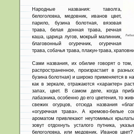
Народные названия: таволга,
белоголовка, медовник, иванов цвет,
парило, бузина болотная, вязовая
трава, белая донная трава, речная
Лабаз
каша, царица лугов, мокрый малинник,
благовонный огуречник, огуречная
трава, собачья трава, плакун-трава, храповни
Сами названия, их обилие говорят о том, 
распространенное, произрастает в разных
бузина болотная) и широко применяется в н
как в зеркале, отражаются «характер» рас
запах, цвет. В самом деле, когда при
лабазника, особенно до его цветения, то ж
свежих огурцов, отсюда названия «бла
«огуречная трава». А кремово-белые со
ароматом привлекают неутомимых крылаты
зовут отдохнуть усталого путника, указ
белоголовка, или медовник. Иванов цвет? 