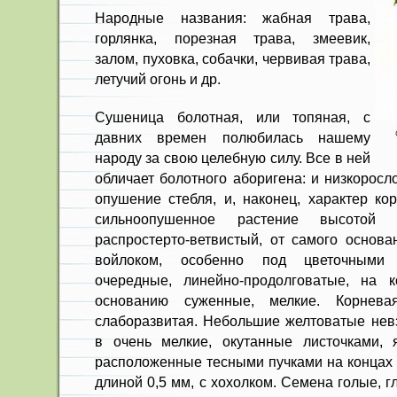
Народные названия: жабная трава,
горлянка, порезная трава, змеевик,
залом, пуховка, собачки, червивая трава,
летучий огонь и др.
Сушеница болотная, или топяная, с
давних времен полюбилась нашему
народу за свою целебную силу. Все в ней
обличает болотного аборигена: и низкоросл
опушение стебля, и, наконец, характер ко
сильноопушенное растение высотой
распростерто-ветвистый, от самого основа
войлоком, особенно под цветочными 
очередные, линейно-продолговатые, на к
основанию суженные, мелкие. Корневая
слаборазвитая. Небольшие желтоватые нев
в очень мелкие, окутанные листочками, 
расположенные тесными пучками на концах 
длиной 0,5 мм, с хохолком. Семена голые, 