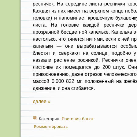
ресничек. На середине листа реснички кор
Каждая из них имеет на верхнем конце неб
головки) и напоминает крошечную булавочку
листа. На головке каждой реснички де
прозрачной бесцветной капельке. Капелька э
настолько, что тянется нитями, если к ней п
капельки — они вырабатываются особы
блестят и сверкают на солнце, подобно у
назвали растение росянкой. Реснички очен
листочке их помещается до 200 штук. Они
прикосновению, даже отрезок человеческого
массой 0,000 822 мг, положенный на желёз
движение, и она сгибается.
далее »
Категория:
Растения болот
Комментировать