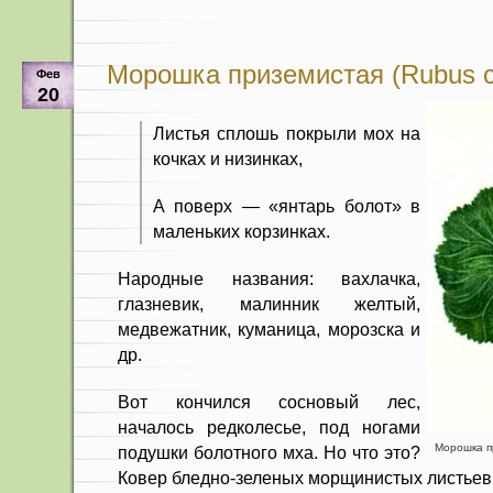
Морошка приземистая (Rubus 
Фев
20
Листья сплошь покрыли мох на
кочках и низинках,
А поверх — «янтарь болот» в
маленьких корзинках.
Народные названия: вахлачка,
глазневик, малинник желтый,
медвежатник, куманица, морозска и
др.
Вот кончился сосновый лес,
началось редколесье, под ногами
Морошка п
подушки болотного мха. Но что это?
Ковер бледно-зеленых морщинистых листьев