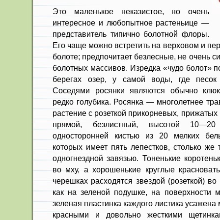
Это маленькое неказистое, но очень
интересное и любопытное растеньице —
представитель типично болотной флоры.
Его чаще можно встретить на верховом и пе
болоте; предпочитает безлесные, не очень 
болотных массивов. Изредка «чудо болот» п
берегах озер, у самой воды, где песок 
Соседями росянки являются обычно клюк
редко голубика. Росянка — многолетнее тр
растение с розеткой прикорневых, прижатых 
прямой, безлистный, высотой 10—20
односторонней кистью из 20 мелких бел
которых имеет пять лепестков, столько же 
одногнездной завязью. Тоненькие коротень
во мху, а хорошенькие круглые красноват
черешках расходятся звездой (розеткой) во
как на зеленой подушке, на поверхности 
зеленая пластинка каждого листика усажена
красными и довольно жесткими щетинка