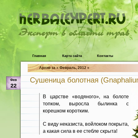
Эксперт в области трав
Главная
Карта сайта
Контакты
Архив за » Февраль, 2012 «
Сушеница болотная (Gnaphalium
Фев
22
В царстве «водяного», на болоте
топком, выросла былинка с
корешком коротким.
С виду неказиста, войлоком покрыта,
а какая сила в ее стебле скрыта!