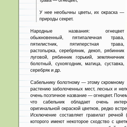
трава — огнецвет,
У нее необычны цветы, их окраска —
природы секрет.
Народные названия: огнецвет
обыкновенный, пятипалечная трава,
пятилистник, пятиперстная трава,
растопырка, серебряник, декоп, рябинник
луговой, рябинник горький, земляничник
болотный, сухоягодник, матица, суставка,
серебряк и др.
Сабельнику болотному — этому скромному
растению заболоченных мест, лесных и нел
очень поэтичное название — огнецвет. Поче
что сабельник обладает очень инте
оригинальной окраской цветков, редко встр
Исключение составляет гравилат речной (G
которого имеют некоторое сходство с цветк