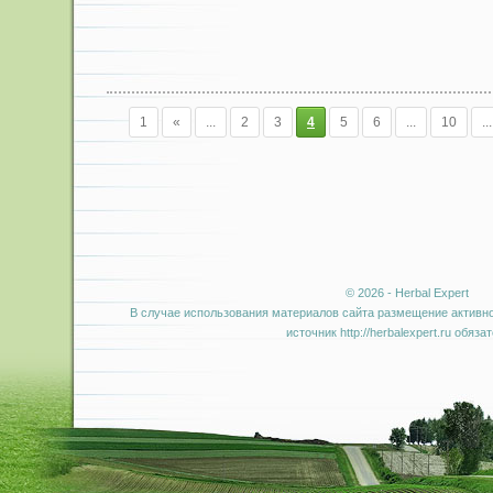
1
«
...
2
3
4
5
6
...
10
...
© 2026 - Herbal Expert
В случае использования материалов сайта размещение активно
источник http://herbalexpert.ru обяза