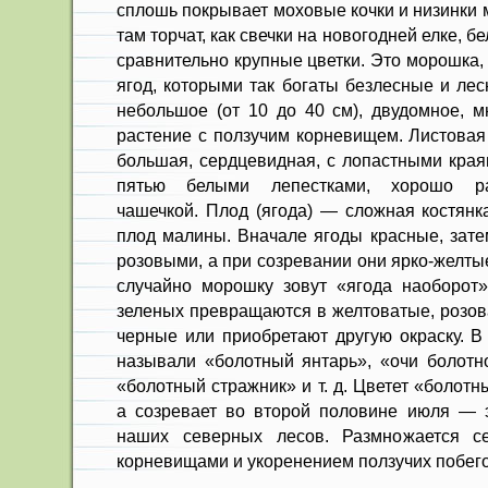
сплошь покрывает моховые кочки и низинки 
там торчат, как свечки на новогодней елке, б
сравнительно крупные цветки. Это морошка,
ягод, которыми так богаты безлесные и ле
небольшое (от 10 до 40 см), двудомное, м
растение с ползучим корневищем. Листовая
большая, сердцевидная, с лопастными края
пятью белыми лепестками, хорошо ра
чашечкой. Плод (ягода) — сложная костянк
плод малины. Вначале ягоды красные, зате
розовыми, а при созревании они ярко-желты
случайно морошку зовут «ягода наоборот»
зеленых превращаются в желтоватые, розова
черные или приобретают другую окраску. В
называли «болотный янтарь», «очи болотно
«болотный стражник» и т. д. Цветет «болот
а созревает во второй половине июля — 
наших северных лесов. Размножается с
корневищами и укоренением ползучих побего