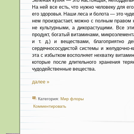
Зеленая кухня — это настоящая, непод­дель
На ней все есть, что нужно человеку для ег
его здоровья. Наши леса и болота — это чуде
нем произрастает, можно с полным правом н
не культурными, а дикорасту­щими. Все э
продукт, богатый витаминами, микроэлемент
и т. д.) и веществами, благоприятно де
сердечнососудистой системы и желудочно-ки
эта с избытком восполняет нехват­ку витами
которые после длительного хранения теря
чудодейственные вещества.
далее »
Категория:
Мир флоры
Комментировать