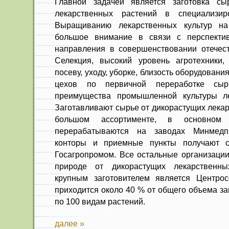
Главной задачей является заготовка сыр
лекарственных растений в специализир
Выращива­нию лекарственных культур на 
большое внимание в связи с перспектив
направления в совершенствова­нии отечес
Се­лекция, высокий уровень агротехники
посеву, уходу, уборке, близость оборудовани
цехов по первичной переработке с
преимущества промышленной культуры ле
Заготавливают сырье от дикорас­тущих лека
большом ассортименте, в основном
перерабатываются на заводах Минмедпр
конторы и приемные пункты получают с
Госагропромом. Все остальные органи­заци
природе от дикорастущих лекарственны
крупным заготовителем является Центрос
приходится около 40 % от общего объема за
по 100 видам растений.
далее »