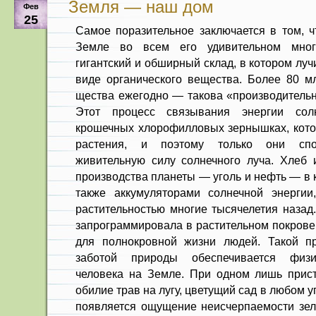
Земля — наш дом
Фев
25
Самое поразительное заключается в том, ч
Земле во всем его удивительном мно­г
гигантский и обширный склад, в котором лу
виде органи­ческого вещества. Более 80 мл
щества ежегодно — такова «производительно
Этот процесс связывания энергии сол
крошечных хлорофилловых зерныш­ках, кот
растения, и поэтому только они спо
живительную силу солнечного луча. Хлеб
производства планеты — уголь и нефть — в 
также аккумуляторами солнечной энергии
растительностью многие тысяче­летия наза
запрограммирова­ла в растительном покров
для полнокровной жизни людей. Такой пр
заботой природы обеспечивается физи
человека на Земле. При одном лишь прист
обилие трав на лугу, цве­тущий сад в любом 
появля­ется ощущение неисчерпаемости зел