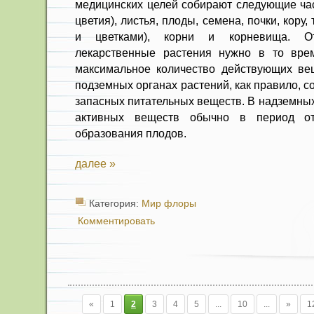
медицинских це­лей собирают следующие час
цветия), листья, плоды, семена, почки, кору,
и цветками), корни и корневища. От
лекарственные растения нужно в то врем
максимальное количе­ство действующих ве
подземных органах растений, как правило, с
запасных питательных веществ. В надземных
активных веществ обычно в пе­риод о
образования плодов.
далее »
Категория:
Мир флоры
Комментировать
«
1
2
3
4
5
...
10
...
»
1