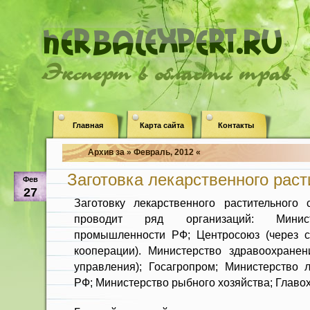
Эксперт в области трав
Главная
Карта сайта
Контакты
Архив за » Февраль, 2012 «
Заготовка лекарственного раст
Фев
27
Заготовку лекарственного растительного
прово­дит ряд организаций: Минис
промышленности РФ; Центросоюз (через с
кооперации). Министерство здравоохране­
управления); Госагропром; Министерство 
РФ; Минис­терство рыбного хозяйства; Главох