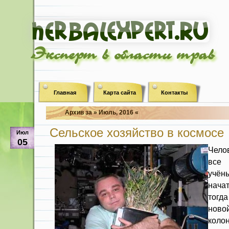
Эксперт в области трав
Главная
Карта сайта
Контакты
Архив за » Июль, 2016 «
Сельское хозяйство в космосе
Июл
05
Чело
все
учён
начат
тогд
нов
коло