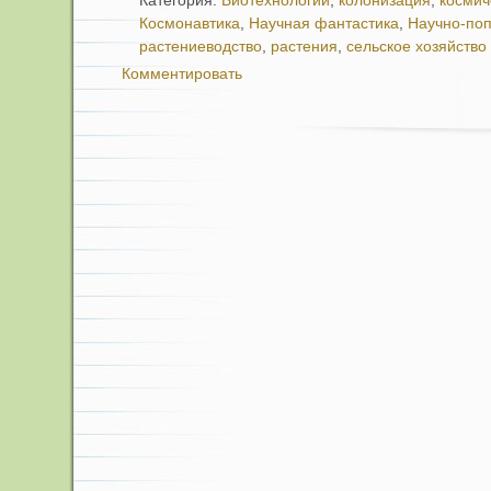
Категория:
Биотехнологии
,
колонизация
,
космич
Космонавтика
,
Научная фантастика
,
Научно-по
растениеводство
,
растения
,
сельское хозяйство
Комментировать