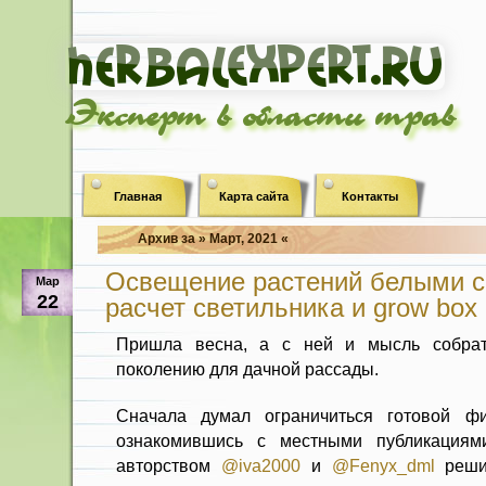
Эксперт в области трав
Главная
Карта сайта
Контакты
Архив за » Март, 2021 «
Освещение растений белыми 
Мар
22
расчет светильника и grow box
Пришла весна, а с ней и мысль собрат
поколению для дачной рассады.
Сначала думал ограничиться готовой ф
ознакомившись с местными публикация
авторством
@iva2000
и
@Fenyx_dml
решил