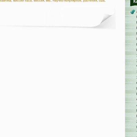
навтика
,
миссии наса
,
миссия
,
мкс
,
Научно-популярное
,
растения
,
сша
,
К