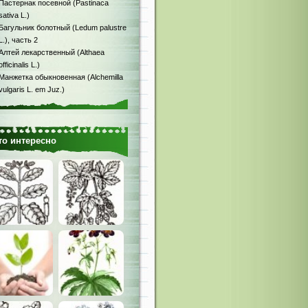
Пастернак посевной (Pastinaca
sativa L.)
Багульник болотный (Ledum palustre
L.), часть 2
Алтей лекарственный (Althaea
officinalis L.)
Манжетка обыкновенная (Alchemilla
vulgaris L. em Juz.)
то интересно