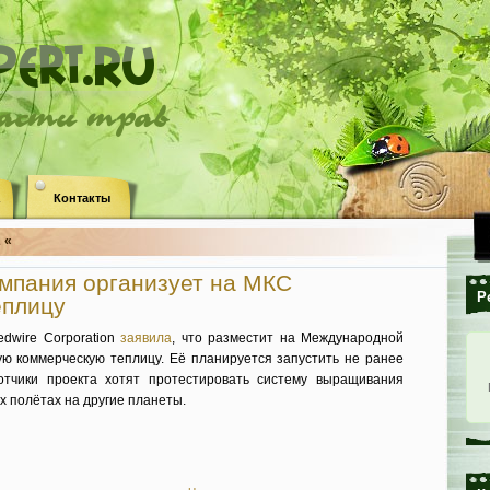
ласти трав
Контакты
 «
мпания организует на МКС
Р
еплицу
dwire Corporation
заявила
, что разместит на Международной
ую коммерческую теплицу. Её планируется запустить не ранее
отчики проекта хотят протестировать систему выращивания
 полётах на другие планеты.