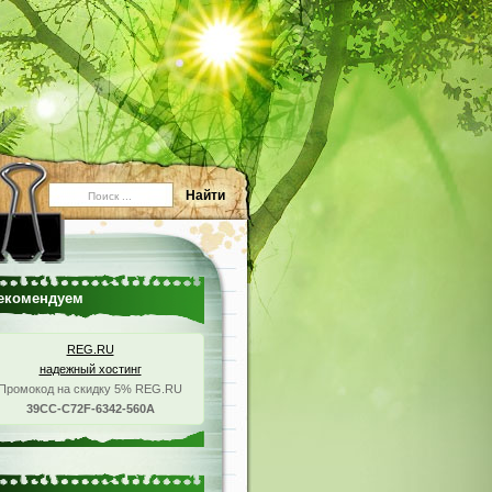
екомендуем
REG.RU
надежный хостинг
Промокод на скидку 5% REG.RU
39CC-C72F-6342-560A