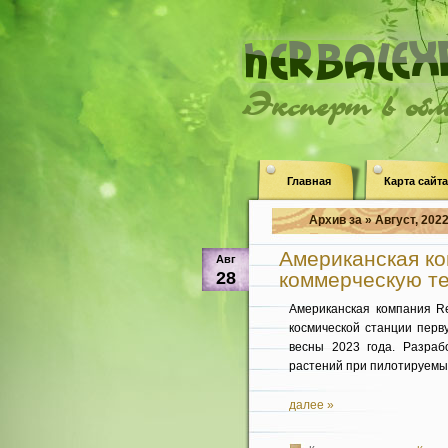
Эксперт в об
Главная
Карта сайта
Архив за » Август, 2022
Американская ко
Авг
28
коммерческую т
Американская компания Re
космической станции перв
весны 2023 года. Разраб
растений при пилотируемых
далее »