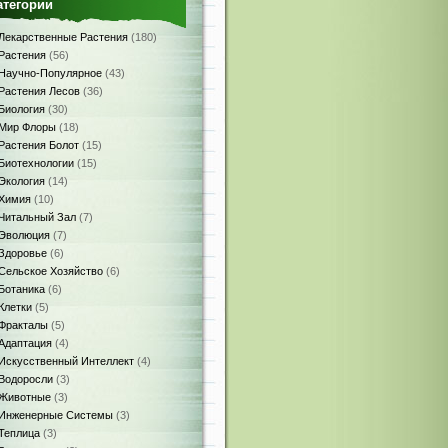
атегории
Лекарственные Растения
(180)
Растения
(56)
Научно-Популярное
(43)
Растения Лесов
(36)
Биология
(30)
Мир Флоры
(18)
Растения Болот
(15)
Биотехнологии
(15)
Экология
(14)
Химия
(10)
Читальный Зал
(7)
Эволюция
(7)
Здоровье
(6)
Сельское Хозяйство
(6)
Ботаника
(6)
Клетки
(5)
Фракталы
(5)
Адаптация
(4)
Искусственный Интеллект
(4)
Водоросли
(3)
Животные
(3)
Инженерные Системы
(3)
Теплица
(3)