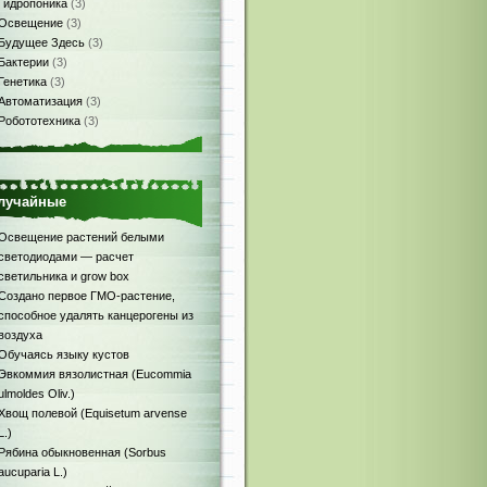
Гидропоника
(3)
Освещение
(3)
Будущее Здесь
(3)
Бактерии
(3)
Генетика
(3)
Автоматизация
(3)
Робототехника
(3)
лучайные
Освещение растений белыми
светодиодами — расчет
светильника и grow box
Создано первое ГМО-растение,
способное удалять канцерогены из
воздуха
Обучаясь языку кустов
Эвкоммия вязолистная (Eucommia
ulmoldes Oliv.)
Хвощ полевой (Equisetum arvense
L.)
Рябина обыкновенная (Sorbus
aucuparia L.)