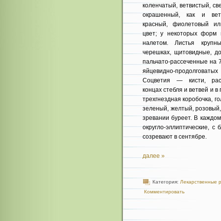
коленчатый, ветвистый, св
окрашенный, как и вет
красный, фиоле­товый и
цвет; у не­которых форм
нале­том. Листья крупн
черешках, щитовидные, до
пальчато-рассеченные на 
яйцевидно-продолгова­тых
Соцветия — кис­ти, ра
концах стебля и ветвей и в
трехгнездная коробочка, г
зеленый, желтый, розовый,
зревании буреет. В каждо
округло-эллиптичес­кие, 
созре­вают в сентябре.
далее »
Категория:
Лекарственные 
Комментировать