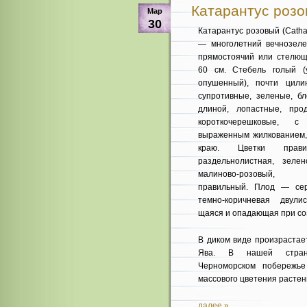
Катарантус розов
Мар
30
Катарантус розовый (Cathar
— многолетний вечнозелен
прямостоячий или стелющ
60 см. Стебель голый 
опушенный), почти цилин
супротивные, зеленые, б
длиной, лопастные, прод
короткочерешковые, с
выраженным жилкованием,
краю. Цветки правил
раздельнолистная, зе­ле
малиново-розо­вый, с
правильный. Плод — се
темно-коричневая двулис
щаяся и опадающая при со
В диком виде произрастает
Ява. В нашей стране
Черноморском побережье
массового цветения расте
далее »