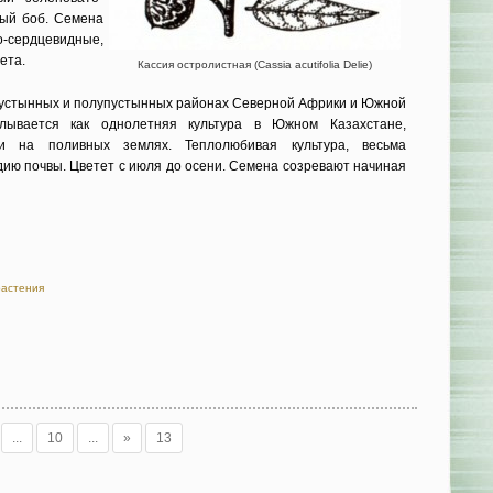
тый боб. Семена
ердцевидные,
ета.
Кассия остролистная (Cassia acutifolia Delie)
пустын­ных и полупустынных районах Се­верной Африки и Южной
лывается как однолет­няя культура в Южном Казахстане,
и на полив­ных землях. Теплолюбивая культура, весьма
ию почвы. Цветет с июля до осени. Се­мена созревают начиная
растения
...
10
...
»
13