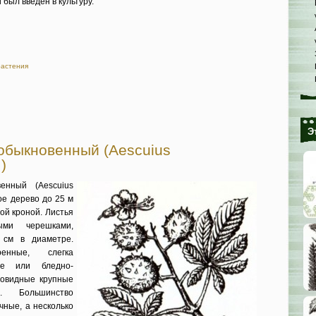
 был введен в культуру.
растения
Э
обыкновенный (Aescuius
)
енный (Aescuius
ое дерево до 25 м
той кроной. Листья
ыми черешками,
 см в диамет­ре.
ренные, слег­ка
е или блед­но-
совидные крупные
я. Большинство
очные, а несколько