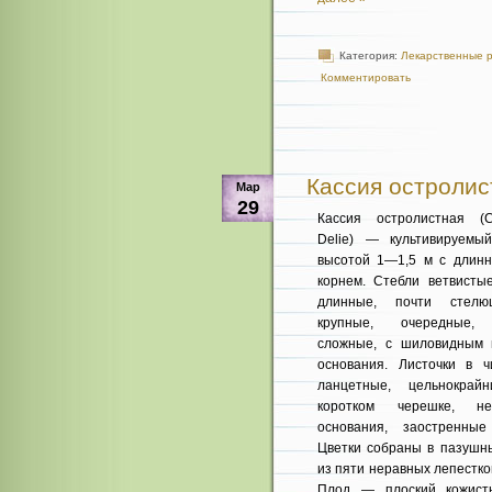
Категория:
Лекарственные 
Комментировать
Кассия остролистн
Мар
29
Кассия остролистная (Ca
Delie) — культивируемый
высотой 1—1,5 м с длин
корнем. Стебли ветвистые
длинные, почти стелю
крупные, очередные, 
сложные, с шиловидным 
основания. Листочки в 
ланцетные, цельнокрай
коротком черешке, не
основания, заостренные
Цветки собраны в пазушные
из пяти неравных лепест­ко
Плод — плоский кожист