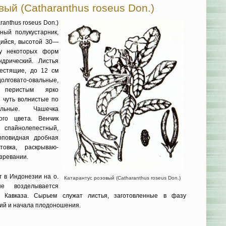
ый (Catharanthus roseus Don.)
anthus roseus Don.)
ый полукус­тарник,
ий­ся, высотой 30—
(у некоторых форм
дрический. Листья
лестящие, до 12 см
олговато-овальные,
 перистым яр­ко
 чуть волнистые по
ь­ные. Чашечка
ного цвета. Венчик
пайнолепестный,
рповидная дробная
товка, раскрываю­
зревании.
 в Ин­донезии на о.
Катарантус розовый (Catharanthus roseus Don.)
 возделывается
 Кавказа. Сырьем служат листья, заготов­ленные в фазу
ний и начала плодоношения.