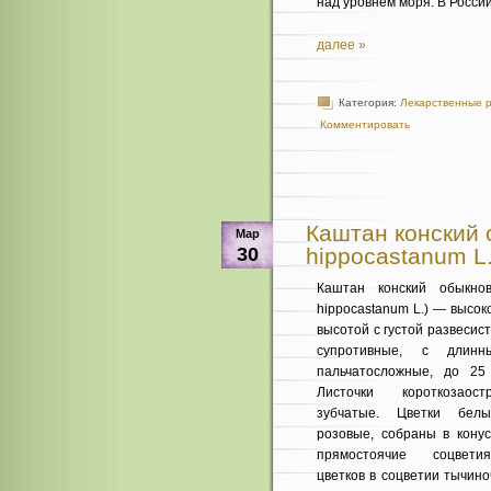
над уровнем моря. В России
далее »
Категория:
Лекарственные 
Комментировать
Каштан конский 
Мар
30
hippocastanum L.
Каштан конский обыкнов
hippocastanum L.) — высок
высотой с густой развесис
супротивные, с длинн
пальчатосложные, до 25
Листочки короткозаост
зубчатые. Цветки белы
розовые, собраны в кону
прямостоячие соцвети
цветков в соцветии ты­чин