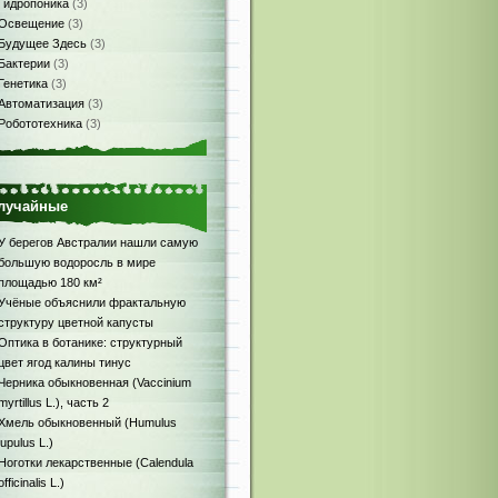
Гидропоника
(3)
Освещение
(3)
Будущее Здесь
(3)
Бактерии
(3)
Генетика
(3)
Автоматизация
(3)
Робототехника
(3)
лучайные
У берегов Австралии нашли самую
большую водоросль в мире
площадью 180 км²
Учёные объяснили фрактальную
структуру цветной капусты
Оптика в ботанике: структурный
цвет ягод калины тинус
Черника обыкновенная (Vaccinium
myrtillus L.), часть 2
Хмель обыкновенный (Humulus
lupulus L.)
Ноготки лекарственные (Calendula
officinalis L.)