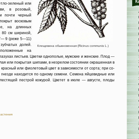
К
етло-зеленый или
ви, в розовый,
ли почти черный
 покрыт восковым
ые, на длинных
 80 см ши­риной,
7— 9 (реже 5—11)
 зубчатых долей.
Клещевина обыкновенная (Ricinus communis L.)
сположенные на
 пазухах листьев. Цветки однополые, мужские и женские. Плод —
олая или покрытая шипами, в незрелом состоя­нии окрашенная в
 красный или фиолетовый цвет в зависимости от сорта; при со­
м гнезде находится по одному семени. Семена яйцевидные или
с блестящей пестрой кожурой. Цветет в июле — августе, плоды
растения