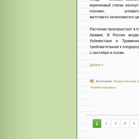
коричневый слег­ка изогну
плоские, угловато-с
желтовато-зеленоватого цв
Растение произрастает в 
Аравии. В России возде
Узбекистане и Туркмени
требовательная к плодород
с сентября и позже.
далее »
Категория:
Лекарственные 
Комментировать
1
2
3
4
5