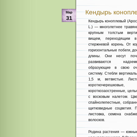
Кендырь конопле
Мар
31
Кендырь коноплевый (Apo
L.) — многолетнее травян
крупным толстым верти
вищем, переходящим в
стержневой корень. От ко
горизонтальные побеги, д
длины. Они несут поч­
развиваются надзе
образующие в свою оче
систему. Стебли верти­ка
1,5 м, ветвистые. Лист
короткочерешковые,
короткозаостренные, цель
с восковым на­летом. Цв
спайноле­пестные, собра
щит­ковидные соцветия.
листовка, семена снабж
волосков.
Родина растения — южные