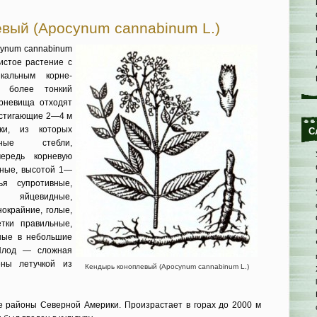
вый (Apocynum cannabinum L.)
cynum cannabinum
истое растение с
кальным корне­
 более тонкий
рневища от­ходят
ости­гающие 2—4 м
ки, из которых
С
мные стебли,
­редь корневую
льные, высотой 1—
ья супротивные,
 яйцевидные,
нокрайние, голые,
етки правильные,
нные в небольшие
 Плод — сложная
ены летучкой из
Кендырь коноплевый (Apocynum cannabinum L.)
 районы Северной Америки. Произрастает в горах до 2000 м