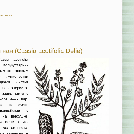
растения
ая (Cassia acutifolia Delie)
ssia acutifolia
 полукустарник
ным стержневым
, нижние вет­ви
щиеся. Листья
парноперисто-
прилистником у
числе 4—5 пар,
ние, на очень
равнобокие у
 на верхуш­ке.
 кис­ти, венчик
в желтого цвета.
ый зеленовато-