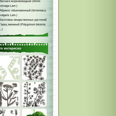
Виснага морковевидная (Ammi
visnaga Lam.)
Абрикос обыкновенный (Armeniaca
vulgaris Lam.)
Заготовка лекарственных растений
Горец змеиный (Polygonum bistorta
L.)
то интересно