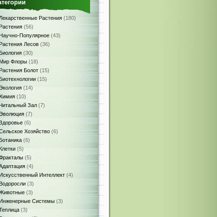
атегории
Лекарственные Растения
(180)
Растения
(56)
Научно-Популярное
(43)
Растения Лесов
(36)
Биология
(30)
Мир Флоры
(18)
Растения Болот
(15)
Биотехнологии
(15)
Экология
(14)
Химия
(10)
Читальный Зал
(7)
Эволюция
(7)
Здоровье
(6)
Сельское Хозяйство
(6)
Ботаника
(6)
Клетки
(5)
Фракталы
(5)
Адаптация
(4)
Искусственный Интеллект
(4)
Водоросли
(3)
Животные
(3)
Инженерные Системы
(3)
Теплица
(3)