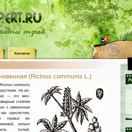
ласти трав
Контакты
овенная (Ricinus communis L.)
Р
Ricinus communis
растение. На ро­
ка) — это мно­
овидным стеб­лем
нах с умеренным
 как однолетник,
ри первых же
­жневой, сильно
­бель полый,