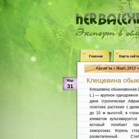
Эксперт в об
Главная
Карта сайта
Архив за » Март, 2012 «
Клещевина обыкн
Мар
31
Клещевина обыкновенная (
L.) — крупное однодомное 
дине (тропическая Афри
голетнее растение с древ
до 10 м высотой, в стра
климатом культивируется
который погибает п
заморозках. Корень стер
разветвленный. Сте