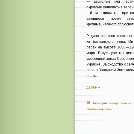
— двуполые или пест
округлые ши­поватые зелен
—6 см в диаметре, при со
вающиеся тремя ство
крупные, немного сплюснут
Родина конского каштана 
юг Балканского п-ова. Он
лесах на высоте 1000—12
моря. В культуре как дек
умеренной зонах Северного
Украине. За сходство с се
леса в Западном Закавказь
ность.
далее »
Категория:
Лекарственные 
Комментировать