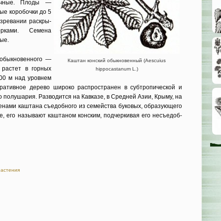
ичные. Плоды —
ые коробочки до 5
зревании раскры­
рками. Семена
ые.
обыкно­венного —
Каштан конский обыкновенный (Aescuius
 растет в горных
hippocastanum L.)
00 м над уровнем
оративное дерево широко распространен в субтропиче­ской и
 полушария. Разводится на Кавказе, в Средней Азии, Крыму, на
менами каш­тана съедобного из семейства буко­вых, образующего
е, его называют каштаном конским, подчеркивая его несъедоб­
растения