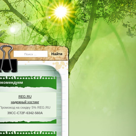
екомендуем
REG.RU
надежный хостинг
Промокод на скидку 5% REG.RU
39CC-C72F-6342-560A