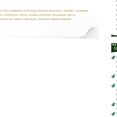
ия
,
Блог компании ua-hosting.company
,
дигиталис
,
колибри
,
насекомы
,
ие
,
опылители
,
пчелы
,
пыльца
,
растения
,
релокация
,
цветы
,
льный зал
,
шмели
,
эволюция
,
Экология
,
южная америка
С