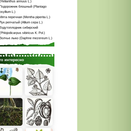
(Helianthus annuus L.)
Подорожник блошный (Plantago
psyllium L.)
Мята перечная (Mentha piperita L.)
Лук репчатый (Allium сера L.)
Вздутоплодник сибирский
(Phlojodicarpus sibiricus K. Pol.)
Волчье лыко (Daphne mezereum L.)
то интересно