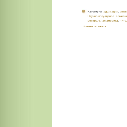
Категория:
адаптация
,
англ
Научно-популярное
,
опылен
центральная америка
,
Чита
Комментировать