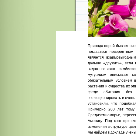
Природа порой бывает очен
показаться невероятным
является взаимовыгодным
дальше «дружить», если 
видов называют симбиозом
мутуализм описывает св
обязательным условием 
растения и существа их оп
среде обитания без 
эволюционировать и очень-
установили, что подобна
Примерно 200 лет тому 
Средиземноморье, пересек
Америку. Под кого пришло
изменения в структуре цве
мы найдем в докладе учены