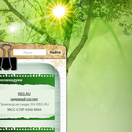
екомендуем
REG.RU
надежный хостинг
Промокод на скидку 5% REG.RU
39CC-C72F-6342-560A