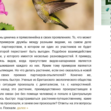
К
ь цинична и прямолинейна в своих проявлениях. То, что может
 примером дружбы между разными видами, на самом деле
 партнерством, в котором ни один из участников не будет
второй перестанет быть выгоден. Подобное взаимодействие
, у которого имеется несколько разновидностей. К примеру,
язь видов, когда присутствие видов-напарников является
выживания каждого из них. Ярким тому примером являются
ыляющие. Но что делать растению, если оно оказалось в новой
своих прежних партнеров-опылителей? Конечно же,
очень быстро. Ученые из Британского экологического общества
я ситуация произошла с дигиталисом, т.е. с наперстянкой.
назад это растение, преимущественно произрастающее в
ло океан (не без помощи человека) и попало в Центральную
сь быстро подстраиваться растению-путешественнику, какие
тка произошли, и зачем они произошли? Ответы на эти вопросы
х. Поехали.
далее »