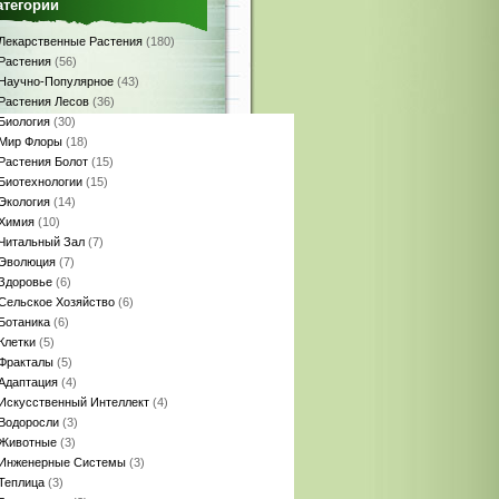
атегории
Лекарственные Растения
(180)
Растения
(56)
Научно-Популярное
(43)
Растения Лесов
(36)
Биология
(30)
Мир Флоры
(18)
Растения Болот
(15)
Биотехнологии
(15)
Экология
(14)
Химия
(10)
Читальный Зал
(7)
Эволюция
(7)
Здоровье
(6)
Сельское Хозяйство
(6)
Ботаника
(6)
Клетки
(5)
Фракталы
(5)
Адаптация
(4)
Искусственный Интеллект
(4)
Водоросли
(3)
Животные
(3)
Инженерные Системы
(3)
Теплица
(3)