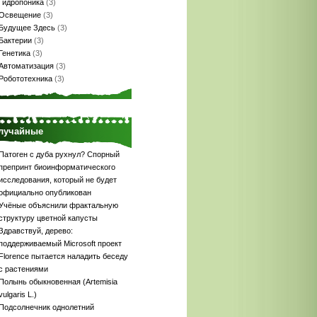
Гидропоника
(3)
Освещение
(3)
Будущее Здесь
(3)
Бактерии
(3)
Генетика
(3)
Автоматизация
(3)
Робототехника
(3)
лучайные
Патоген с дуба рухнул? Спорный
препринт биоинформатического
исследования, который не будет
официально опубликован
Учёные объяснили фрактальную
структуру цветной капусты
Здравствуй, дерево:
поддерживаемый Microsoft проект
Florence пытается наладить беседу
с растениями
Полынь обыкновенная (Artemisia
vulgaris L.)
Подсолнечник однолетний