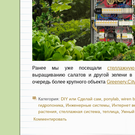
Ранее мы уже посещали
стеллажну
выращиванию салатов и другой зелени в 
очередь более крупного объекта
Greenery.Cit
Категория:
DIY или Сделай сам
,
ponylab
,
wiren 
гидропоника
,
Инженерные системы
,
Интернет 
растения
,
стеллажная система
,
теплица
,
Умный
Комментировать