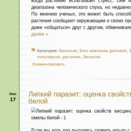
когда растение испытывает стресс. Они 
диапазона человеческого слуха, но недавно
По мнению ученых, это может быть спосо
растения сообщают окружающим о своих про
даже «общаться» друг с другом, обменивая
далее »
Категория:
Биология
,
Блог компании getmatch
,
З
популярное
,
растения
,
Экология
Комментировать
Липкий паразит: оценка свойс
Июн
17
белой
Если вы хоть раз пытались склеить что-то 