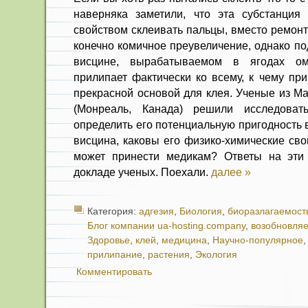
наверняка заметили, что эта субстанция
свойством склеивать пальцы, вместо ремонт
конечно комичное преувеличение, однако по
висцине, вырабатываемом в ягодах о
прилипает фактически ко всему, к чему при
прекрасной основой для клея. Ученые из Ма
(Монреаль, Канада) решили исследоват
определить его потенциальную пригодность 
висцина, каковы его физико-химические сво
может принести медикам? Ответы на эт
докладе ученых. Поехали.
далее »
Категория:
адгезия
,
Биология
,
биоразлагаемост
Блог компании ua-hosting.company
,
возобновля
Здоровье
,
клей
,
медицина
,
Научно-популярное
прилипание
,
растения
,
Экология
Комментировать