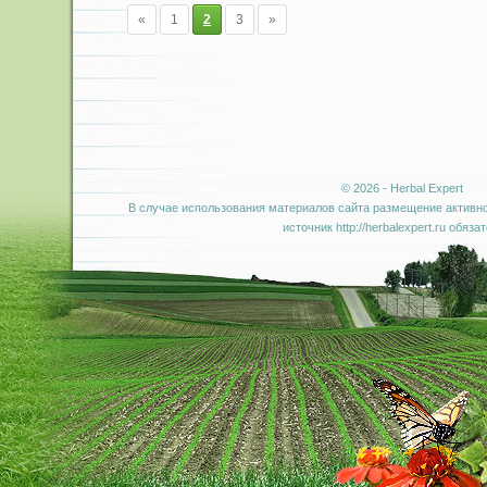
«
1
2
3
»
© 2026 - Herbal Expert
В случае использования материалов сайта размещение активно
источник http://herbalexpert.ru обяза