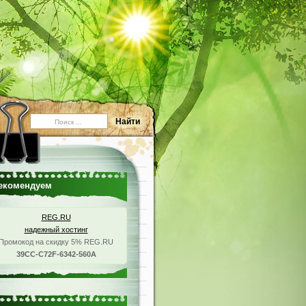
екомендуем
REG.RU
надежный хостинг
Промокод на скидку 5% REG.RU
39CC-C72F-6342-560A