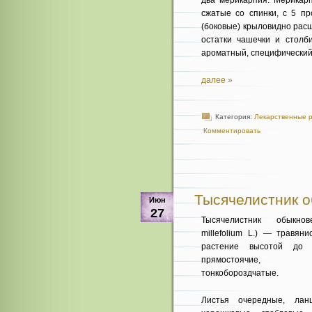
два мерикар­пия. Мерикар
сжатые со спинки, с 5 пр
(боковые) крыловидно рас
остатки чашечки и столби
ароматный, специфический,
далее »
Категория:
Лекарственные 
Комментировать
Тысячелистник об
Июн
27
Тысячелистник обыкнов
millefolium L.) — травян
растение вы­сотой до
прямостоячие, ра
тонкобороздчатые.
Листья очередные, лан