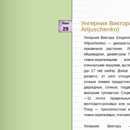
Унгерния Виктора
Июн
29
Artjuschenko)
Унгерния Виктора (Ungernia
Artjuschenko) — дикораст
луковичное растение. Л
яйцевид­ная, диаметром 
темно-коричневыми ил
пленчатыми чешуями, вытя
(до 17 см) шейку. Донце
развито, от него отход
сочные ломкие придаточн
двурядные, сочные, гладк
верхуш­ке туповатые. Соцв
—11 почти правильных
желтовато-розовых или си
Плод — трехлопастная ко
темно-коричневые, плос­кие
Унгерния Виктора 