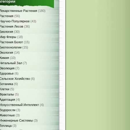
атегории
Лекарственные Растения
(180)
Растения
(56)
Научно-Популярное
(43)
Растения Лесов
(36)
Биология
(30)
Мир Флоры
(18)
Растения Болот
(15)
Биотехнологии
(15)
Экология
(14)
Химия
(10)
Читальный Зал
(7)
Эволюция
(7)
Здоровье
(6)
Сельское Хозяйство
(6)
Ботаника
(6)
Клетки
(5)
Фракталы
(5)
Адаптация
(4)
Искусственный Интеллект
(4)
Водоросли
(3)
Животные
(3)
Инженерные Системы
(3)
Теплица
(3)