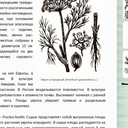
очеред­ными трижды-
то-рассеченными
инейно-нитевидные;
ые, при основании
ленчатые влагалища
хние — сидячие,
лкие, менее рас­
 желтые, соб­раны в
 диа­метром 15 см.
падающийся на два
ческих серовато-
я на юге Европы, в
пии. В культуре
Укроп огородный (Anethum graveolens L.)
 Америке, Азии как
растение. В России возделывается повсеместно. В культуре
 требователен к влажности почвы. Высеивают начиная с ранней
о лета. Плоды укропа убирают прямым и раз­дельным
­вают в сушилках.
— Fructus Anethi. Сырье представляет собой высушенные плоды
го растения укропа огородного. В сырье плоды распадаются на