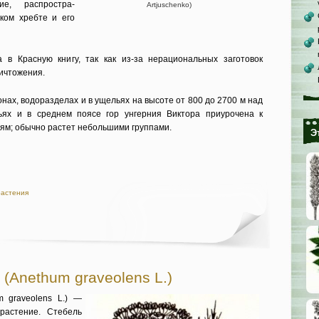
ие, распростра­
Artjuschenko)
ком хребте и его
 в Крас­ную книгу, так как из-за не­рациональных заготовок
ичтожения.
онах, водоразделах и в ущельях на высоте от 800 до 2700 м над
ьях и в среднем поясе гор унгерния Виктора приурочена к
м; обычно рас­тет небольшими группами.
Э
растения
(Anethum graveolens L.)
m graveolens L.) —
растение. Сте­бель