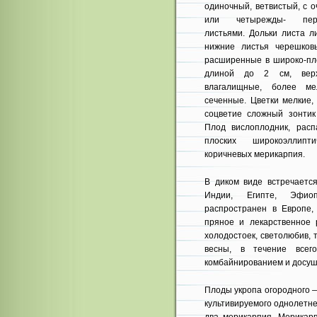
одиночный, ветвистый, с 
или четырежды- перис
листьями. Дольки листа л
нижние листья черешков
расширен­ные в широко-п
длиной до 2 см, вер
влагалищные, более ме
сеченные. Цветки мелкие,
соцветие сложный зонтик
Плод вислоплодник, рас
плоских широкоэллипти
коричневых мерикарпия.
В диком виде встречаетс
Индии, Египте, Эфио
распространен в Европе,
пряное и лекарст­венное 
холодо­стоек, светолюбив,
весны, в течение всег
комбайнированием и досуши
Плоды укропа огородного 
культивируемого однолетне