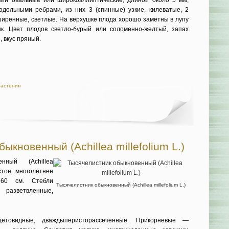
пии овальные или широ­коэллиптические, длиной около 5 мм,
одольными ребрами, из них 3 (спинные) узкие, килеватые, 2
ширенные, светлые. На верхушке плода хорошо заметны в лупу
к. Цвет плодов свет­ло-бурый или соломенно-желтый, запах
 вкус пря­ный.
растения
ыкновенный (Achillea millefolium L.)
енный (Achillea
истое многолетнее
 60 см. Стебли
Тысячелистник обыкновенный (Achillea millefolium L.)
зветвленные,
цетовидные, дваждыперисторассеченные. Прикор­невые —