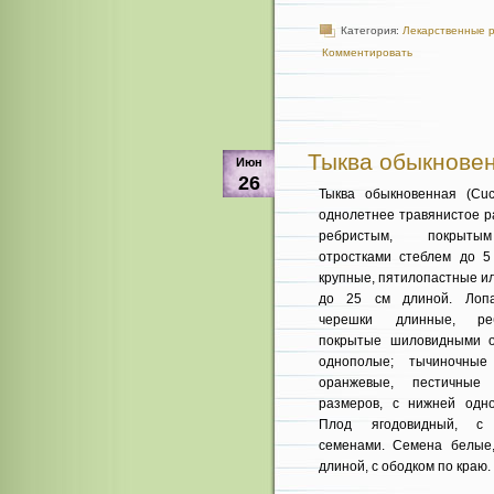
Категория:
Лекарственные 
Комментировать
Тыква обыкновенн
Июн
26
Тыква обыкновенная (Cuc
однолетнее травянистое р
ребристым, покрыты
отростками стеблем до 5
крупные, пятилопастные и
до 25 см длиной. Лопа
черешки длинные, ре
покрытые шиловидными о
одно­полые; тычиночные
оранжевые, пестичные
размеров, с нижней одног
Плод ягодовидный, с м
семенами. Семена белые
длиной, с ободком по краю.