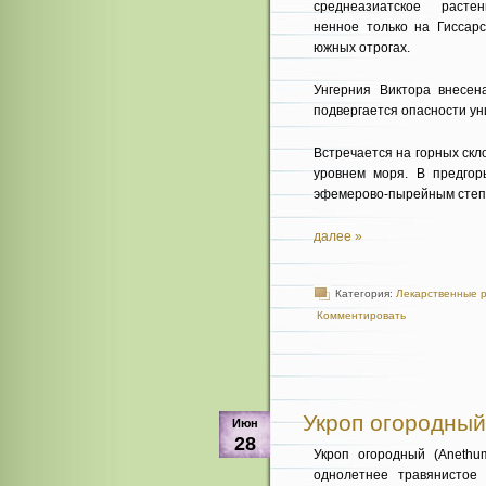
среднеазиатское растен
ненное только на Гиссарс
южных отрогах.
Унгерния Виктора внесена
подвергается опасности ун
Встречается на горных скл
уровнем моря. В предгор
эфемерово-пырейным степя
далее »
Категория:
Лекарственные 
Комментировать
Укроп огородный 
Июн
28
Укроп огородный (Anethu
однолетнее травянистое 