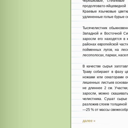
черешковые, стеблевые 
продолговато-яйцевидной
Краевые язычковые цветк
удлинен­ные голые бурые се
Тысячелистник обыкновенн
Западной и Восточной Си
заросли его находятся в 
районах европейской части
пойменных лугов, на лес
лесополо­сах, парках, насе
В качестве сырья заготав
Траву собирают в фазу цв
ножами или секаторами об
лишенных листьев основан
не длиннее 2 см. Участ­к
заросли, можно скашивать
челистника. Сушат сырье
разложив слоем толщиной 
—25 % от массы свеже­собр
далее »