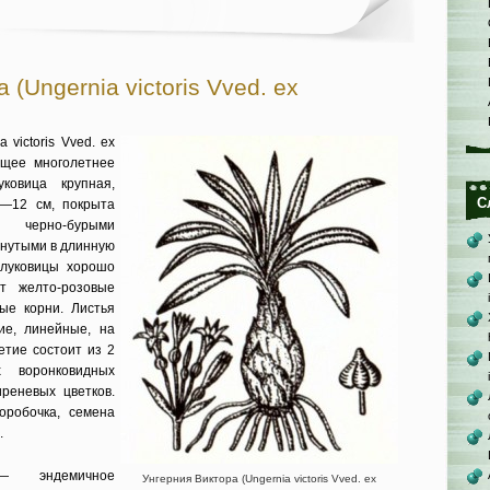
 (Ungernia victoris Vved. ex
 victoris Vved. ex
ущее многолетнее
уковица крупная,
С
7—12 см, покрыта
и черно-бурыми
нутыми в длинную
 луковицы хорошо
ят желто-розовые
ые корни. Листья
ие, линейные, на
етие состоит из 2
 воронковидных
реневых цветков.
ро­бочка, семена
.
— эндемичное
Унгерния Виктора (Ungernia victoris Vved. ex