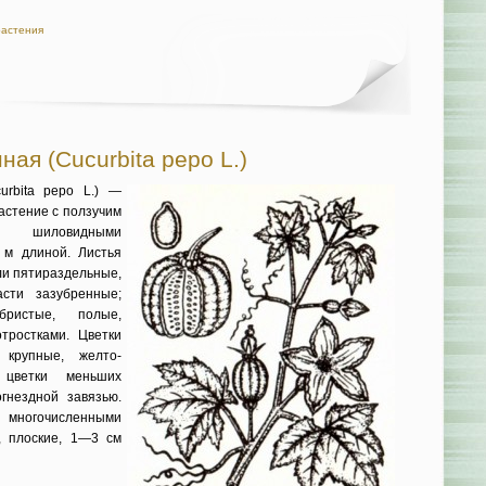
растения
ая (Cucurbita реро L.)
urbita реро L.) —
астение с ползучим
м шило­видными
 м длиной. Листья
ли пятираздельные,
сти зазубренные;
бристые, полые,
тростками. Цветки
 крупные, желто-
 цветки меньших
нездной за­вязью.
ного­численными
, плоские, 1—3 см