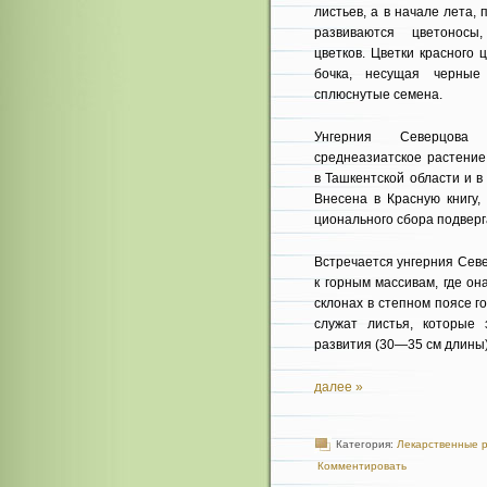
листьев, а в начале лета, 
развиваются цветоносы
цветков. Цветки красного 
бочка, несущая черные 
сплюснутые семена.
Унгерния Северцов
среднеазиатское растение
в Ташкентской области и 
Внесена в Крас­ную книгу, 
ционального сбора подверг
Встречается унгерния Сев
к горным массивам, где он
скло­нах в степном поясе 
служат листья, которые 
развития (30—35 см длины)
далее »
Категория:
Лекарственные 
Комментировать