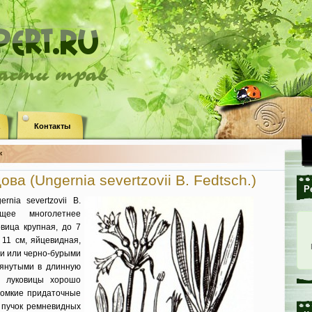
ласти трав
Контакты
«
ва (Ungernia severtzovii B. Fedtsch.)
Р
rnia severtzovii B.
ущее многолетнее
овица крупная, до 7
 11 см, яйцевидная,
ми или черно-бурыми
янутыми в длинную
е луковицы хорошо
ломкие при­даточные
 пучок ремневидных