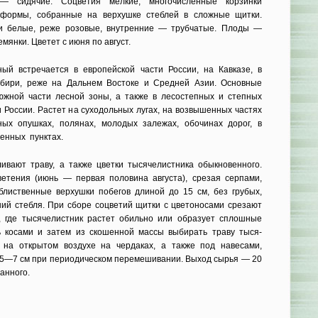
— си­дячие. Соцветия мелкие, многочислен­ные корзинки
 формы, собранные на верхушке стеблей в сложные щитки.
и белые, реже розовые, внутрен­ние — трубчатые. Плоды —
мянки. Цветет с июня по август.
ый встречается в европейской части России, на Кавказе, в
бири, реже на Дальнем Востоке и Средней Азии. Основные
южной части лесной зоны, а также в лесостепных и степных
 России. Растет на суходольных лугах, на воз­вышенных частях
ных опушках, полянах, молодых залежах, обочинах дорог, в
ленных пунктах.
ливают траву, а также цветки тысячелистника обыкновенного.
етения (июнь — первая половина августа), срезая серпами,
лиственные верхушки по­бегов длиной до 15 см, без грубых,
ий стебля. При сборе соцветий щитки с цветоно­сами срезают
и, где тысячелистник растет обильно или образует сплошные
 косами и затем из ско­шенной массы выбирать траву тыся­
 на открытом воздухе на чердаках, а также под наве­сами,
5—7 см при периодическом перемешивании. Вы­ход сырья — 20
анного.