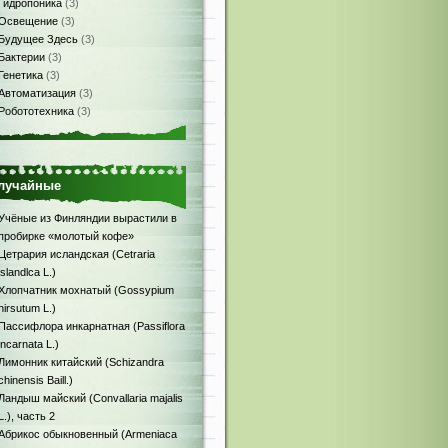
Гидропоника
(3)
Освещение
(3)
Будущее Здесь
(3)
Бактерии
(3)
Генетика
(3)
Автоматизация
(3)
Робототехника
(3)
лучайные
Учёные из Финляндии вырастили в
пробирке «молотый кофе»
Цетрария исландская (Сetraria
islandlca L.)
Хлопчатник мохнатый (Gossypium
hirsutum L.)
Пассифлора инкарнатная (Passiflora
incarnata L.)
Лимонник китайский (Schizandra
chinensis Baill.)
Ландыш майский (Convallaria majalis
L.), часть 2
Абрикос обыкновенный (Armeniaca