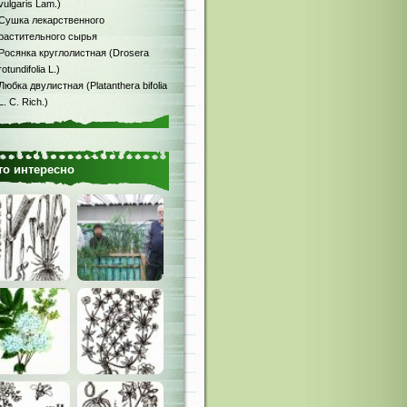
vulgaris Lam.)
Сушка лекарственного
растительного сырья
Росянка круглолистная (Drosera
rotundifolia L.)
Любка двулистная (Platanthera bifolia
L. С. Rich.)
то интересно