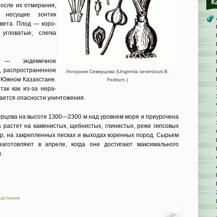
К
после их отмирания,
, несущие зонтик
цвета. Плод — коро­
угловатые, слегка
а — эндемичное
, распростра­ненное
Унгерния Северцова (Ungernia severtzovii B.
в Южном Казахстане.
Fedtsch.)
так как из-за нера­
ается опасности уничтожения.
ерцова на высоте 1300—2300 м над уровнем моря и приурочена
а растет на каменистых, щебни­стых, глинистых, реже гипсовых
гор, на закреплен­ных песках и выходах коренных пород. Сырьем
заготовляют в апреле, когда они достигают максимального
.
растения