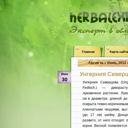
Эксперт в об
Главная
Карта сайта
Архив за » Июнь, 2012 
Унгерния Северцо
Июн
30
Унгерния Северцова (Unge
Fedtsch.) — дикораст
лукович­ное растение. Лук
см в диаметре, длиной до
покрыта темно-коричневы­
пленчатыми чешуями, выт
(до 17 см) шейку. Донц
развито, от него отходят 
корни. Весной появляется