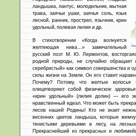
ландышка, лантус, молодильник, мытная
трава, заячьи ушки, заячья соль, язык
лесной, ранник, прострел, язычник, крин
удольный, полевая лилия и др.
В стихотворении «Когда волнуется
Лан
желтеющая нива…» замечательный
русский поэт М. Ю. Лермонтов, восторгая
родной природы, не случайно обращает
серебристый» как символ совершенства и о
силы жизни на Земле. Он его ставит нарав
Почему? Потому, что желтые колось
олицетворяют собой физическое здоровье
«крин удольный» (лилия долин) — его эм
нравственный идеал. Что может быть прекра
лесов нашей Родины! Кто не знает нежны
весенних цветов ландыша, которые жемч
тенистыми деревьями в лесу, на лесных
Прекраснейший из прекрасных и любиме