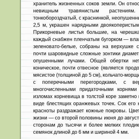
хранитель жизненных соков земли. Он относ
невищным травянистым растениям.
тонкобороздчатый, с краснинкой, неопушенн
2,5 м, украшен нарядными двоякоперистым
Прикорневые листья большие, на черешка
каждый снабжен плен­чатым бугорком — вла
зелено­вато-белые, собраны на верхушке с
почти шаровидные сложные зонтики диаме
опушенными лучами. Общей обертки нет
коническое, почти отвесное (является прод
мясистое (толщиной до 5 см), кольчато-морщ
с поперечными перегородками, с вер
многочисленными придаточными корнями
изломах корневища в толстой коре заметно
виде блестящих оран­жевых точек. Сок его 
красноты раздражает кожные покровы. Цвет
жизни — со второй половины июня до август
сторонам до тысячи и более мелких плоди
семянок длиной до 6 мм и шириной 4 мм.