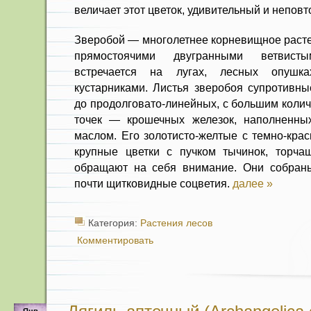
величает этот цветок, удивительный и непов
Зверобой — многолетнее корневищное расте
прямостоячими двугранными ветвист
встречается на лугах, лесных опушк
кустарниками. Листья зверобоя супротивны
до продолговато-линейных, с большим коли
точек — крошечных железок, наполненн
маслом. Его золотисто-желтые с темно-кра
крупные цветки с пучком тычинок, торча
обращают на себя внимание. Они собраны
почти щитковидные соцветия.
далее »
Категория:
Растения лесов
Комментировать