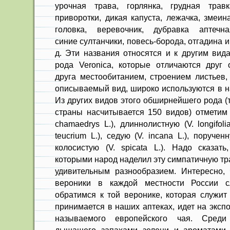
урочная трава, горлянка, грудная травк
приворотки, дикая капуста, лежачка, змеин
головка, веревочник, дубравка аптечна
синие султан­чики, повесь-борода, отгадина и 
д. Эти названия от­носятся и к другим вид
рода Veronica, которые отли­чаются друг 
друга местообитанием, строением листьев, 
описываемый вид, широко используются в н
Из других видов этого обширнейшего рода (
страны насчитывается 150 видов) отметим 
chamaedrys L.), длиннолистную (V. longifoli
teucrium L.), седую (V. incana L.), поручен
колосистую (V. spicata L.). Надо сказать
которыми народ наделил эту симпатичную тр
удивительным разнообра­зием. Интересно,
вероники в каж­дой местности России с
обратимся к той веронике, которая служит
принимается в наших аптеках, идет на экспо
называемого европейского чая. Среди 