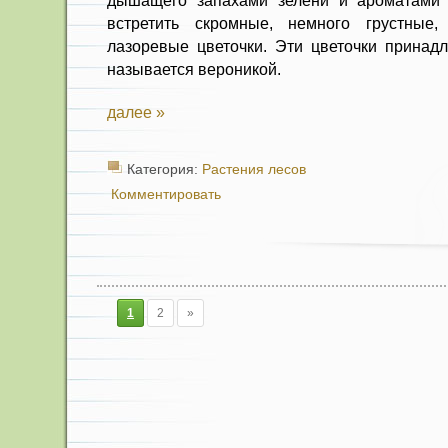
дышащего запахами зелени и аро­матами 
встретить скромные, немного грустные
лазоревые цве­точки. Эти цветочки принад
называется вероникой.
далее »
Категория:
Растения лесов
Комментировать
1
2
»