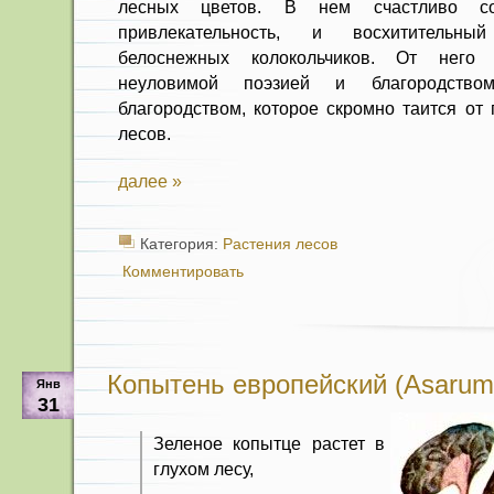
лесных цветов. В нем счастливо с
привлекательность, и восхитительн
белоснежных колокольчиков. От него 
неуловимой поэзией и благородст
благородством, которое скромно таится от 
лесов.
далее »
Категория:
Растения лесов
Комментировать
Копытень европейский (Asarum
Янв
31
Зеленое копытце растет в
глухом лесу,