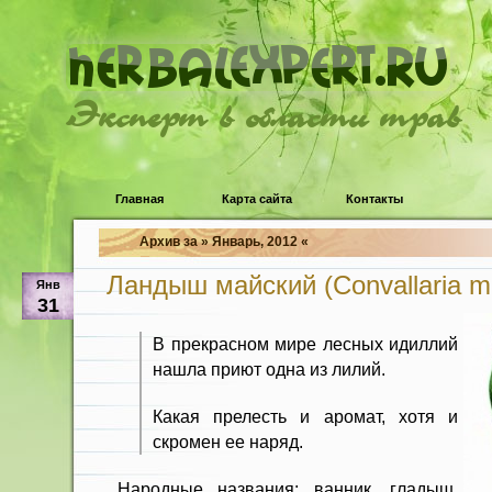
Эксперт в области трав
Главная
Карта сайта
Контакты
Архив за » Январь, 2012 «
Ландыш майский (Convallaria maj
Янв
31
В прекрасном мире лесных идиллий
нашла приют одна из лилий.
Какая прелесть и аромат, хотя и
скромен ее наряд.
Народные названия: ванник, гладыш,