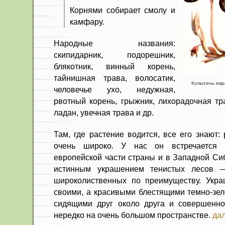
Корнями собирает смолу и
камфару.
Народные названия:
скипидарник, подорешник,
блякотник, винный корень,
тайнишная трава, волосатик,
Копытень евр
человечье ухо, недужная,
рвотный корень, грыжник, лихорадочная тр
ладан, увечная трава и др.
Там, где растение водится, все его знают:
очень широко. У нас он встречается 
европейской части страны и в Западной Си
истинным украшением тенистых лесов —
широколиственных по преимуществу. Укра
своими, а красивыми блестящими темно-зел
сидящими друг около друга и совершенн
нередко на очень большом пространстве.
дал