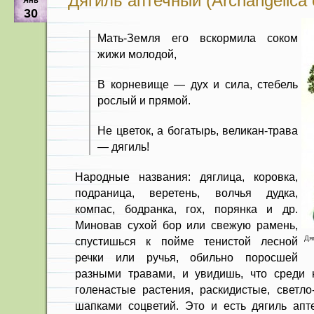
Дягиль аптечный (Archangelica of
Янв
30
Мать-Земля его вскормила соком
жижи молодой,
В корневище — дух и сила, стебель
рослый и прямой.
Не цветок, а богатырь, великан-трава
— дягиль!
Народные названия: дяглица, коровка,
подраница, веретень, волчья дудка,
компас, бодранка, гох, порянка и др.
Миновав сухой бор или свежую рамень,
Дяг
спустишься к пойме тенистой лесной
речки или ручья, обильно по­росшей
разными травами, и увидишь, что среди н
голенастые растения, раскидистые, светло
шапками соцветий. Это и есть дягиль апт