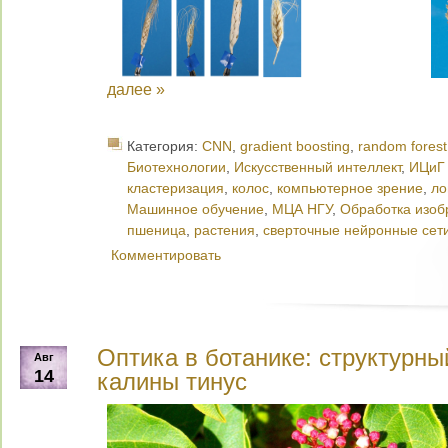
далее »
Категория:
CNN
,
gradient boosting
,
random forest
Биотехнологии
,
Искусственный интеллект
,
ИЦиГ
кластеризация
,
колос
,
компьютерное зрение
,
ло
Машинное обучение
,
МЦА НГУ
,
Обработка изоб
пшеница
,
растения
,
сверточные нейронные сет
Комментировать
Оптика в ботанике: структурны
Авг
14
калины тинус