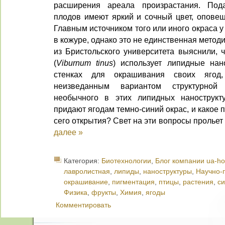
расширения ареала произрастания. Под
плодов имеют яркий и сочный цвет, оповещ
Главным источником того или иного окраса 
в кожуре, однако это не единственная мето
из Бристольского университета выяснили, 
(
Viburnum tinus
) использует липидные нан
стенках для окрашивания своих ягод
неизведанным вариантом структурной
необычного в этих липидных нанострукту
придают ягодам темно-синий окрас, и какое
сего открытия? Свет на эти вопросы прольет
далее »
Категория:
Биотехнологии
,
Блог компании ua-ho
лавролистная
,
липиды
,
наноструктуры
,
Научно-
окрашивание
,
пигментация
,
птицы
,
растения
,
с
Физика
,
фрукты
,
Химия
,
ягоды
Комментировать