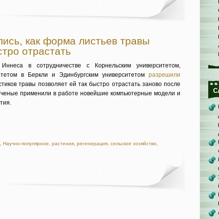
ись, как форма листьев травы
стро отрастать
Иннеса в сотрудничестве с Корнельским университетом,
итетом в Беркли и Эдинбургским университетом
разрешили
истиков травы позволяет ей так быстро отрастать заново после
С
 Ученые применили в работе новейшие компьютерные модели и
тия.
,
Научно-популярное
,
растения
,
регенерация
,
сельское хозяйство
,