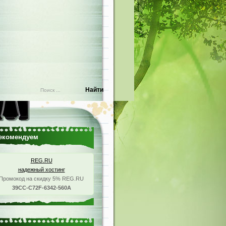
екомендуем
REG.RU
надежный хостинг
Промокод на скидку 5% REG.RU
39CC-C72F-6342-560A