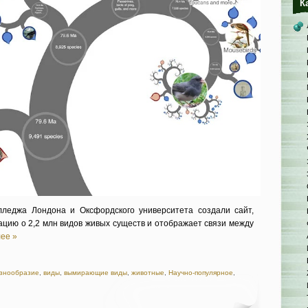
К
лледжа Лондона и Оксфордского университета создали сайт,
цию о 2,2 млн видов живых существ и отображает связи между
ее »
знообразие
,
виды
,
вымирающие виды
,
животные
,
Научно-популярное
,