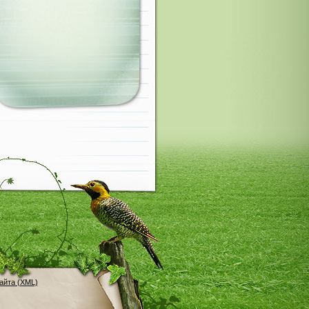
айта (XML)