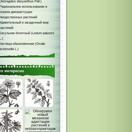
(Astragalus dasyanthus Pall.)
Рациональное использование и
охрана дикорастущих
лекарственных растений
Удивительный и загадочный мир
растений
Багульник болотный (Ledum palustre
L.)
Кислица обыкновенная (Oxalis
acetosella L.)
то интересно