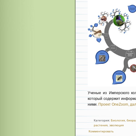
Ученые из Имперского ко
который содержит информа
ними.
Проект OneZoom,
дал
Категория:
Биология
,
биора
растения
,
эволюция
Комментировать