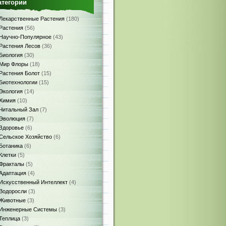
атегории
Лекарственные Растения
(180)
Растения
(56)
Научно-Популярное
(43)
Растения Лесов
(36)
Биология
(30)
Мир Флоры
(18)
Растения Болот
(15)
Биотехнологии
(15)
Экология
(14)
Химия
(10)
Читальный Зал
(7)
Эволюция
(7)
Здоровье
(6)
Сельское Хозяйство
(6)
Ботаника
(6)
Клетки
(5)
Фракталы
(5)
Адаптация
(4)
Искусственный Интеллект
(4)
Водоросли
(3)
Животные
(3)
Инженерные Системы
(3)
Теплица
(3)