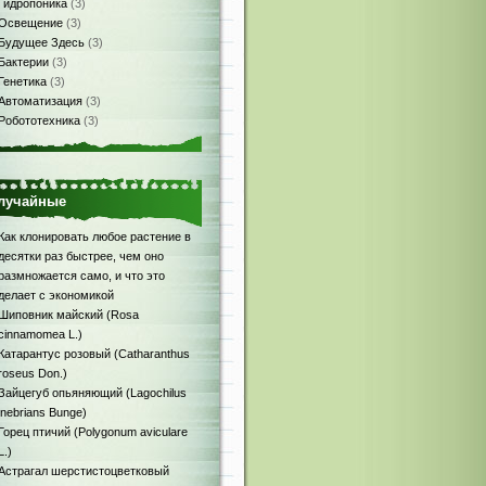
Гидропоника
(3)
Освещение
(3)
Будущее Здесь
(3)
Бактерии
(3)
Генетика
(3)
Автоматизация
(3)
Робототехника
(3)
лучайные
Как клонировать любое растение в
десятки раз быстрее, чем оно
размножается само, и что это
делает с экономикой
Шиповник майский (Rosa
cinnamomea L.)
Катарантус розовый (Catharanthus
roseus Don.)
Зайцегуб опьяняющий (Lagochilus
inebrians Bunge)
Горец птичий (Polygonum aviculare
L.)
Астрагал шерстистоцветковый