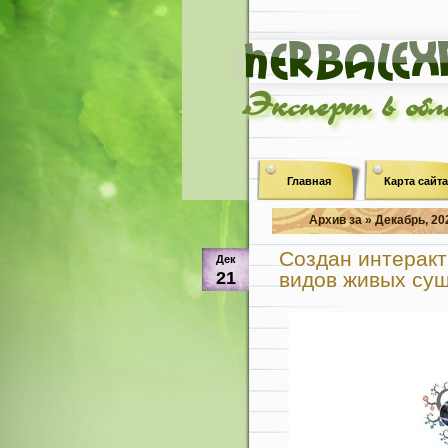
Эксперт в об
Главная
Карта сайта
Архив за » Декабрь, 20
Создан интеракт
Дек
21
видов живых су