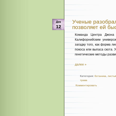
Ученые разобрал
Дек
12
позволяет ей бы
Команда Центра Джона 
Калифорнийским универс
загадку того, как форма л
покоса или выпаса скота.
генетические методы разви
далее »
Категория:
ботаника
,
листья
трава
Комментировать