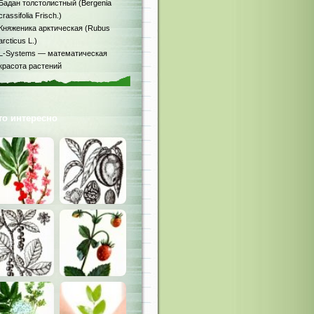
Бадан толстолистный (Bergenia
crassifolia Frisch.)
Княженика арктическая (Rubus
arcticus L.)
L-Systems — математическая
красота растений
то интересно