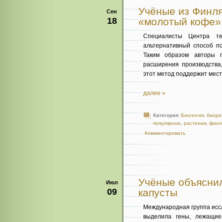
Учёные из Финля
Сен
18
«молотый кофе»
Специалисты Центра т
альтернативный способ п
Таким образом авторы 
расширения производства,
этот метод поддержит мест
далее »
Категория:
Биология
,
биоре
популярное
,
растения
,
финл
Комментировать
Учёные объяснил
Июл
09
капусты
Международная группа исс
выделила гены, лежащие