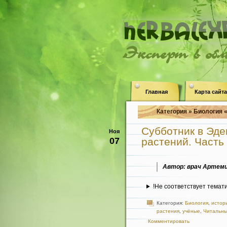
Эксперт в об
Главная
Карта сайта
Категория » Биология 
Субботник в Эде
Ноя
07
растений. Часть 
Автор: врач Артеми
!Не соответствует темат
Категория:
Биология
,
истор
растения
,
учёные
,
Читальны
Комментировать