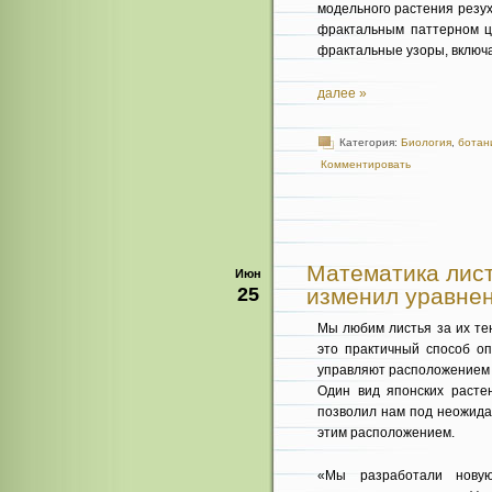
модельного растения резухо
фрактальным паттерном цв
фрактальные узоры, включ
далее »
Категория:
Биология
,
ботан
Комментировать
Математика лист
Июн
25
изменил уравнен
Мы любим листья за их те
это практичный способ оп
управляют расположением с
Один вид японских расте
позволил нам под неожидан
этим расположением.
«Мы разработали новую