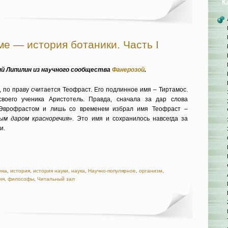
К
ме — история ботаники. Часть I
й Липилин из научного сообщества
Фанерозой
.
 по праву считается Теофраст. Его подлинное имя – Тиртамос.
воего ученика Аристотель. Правда, сначала за дар слова
 Эврофрастом и лишь со временем избрал имя Теофраст –
ым даром красноречия
». Это имя и сохранилось навсегда за
и.
ика
,
история
,
история науки
,
наука
,
Научно-популярное
,
организм
,
ия
,
философы
,
Читальный зал