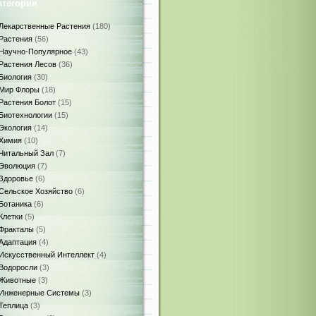
атегории
Лекарственные Растения
(180)
Растения
(56)
Научно-Популярное
(43)
Растения Лесов
(36)
Биология
(30)
Мир Флоры
(18)
Растения Болот
(15)
Биотехнологии
(15)
Экология
(14)
Химия
(10)
Читальный Зал
(7)
Эволюция
(7)
Здоровье
(6)
Сельское Хозяйство
(6)
Ботаника
(6)
Клетки
(5)
Фракталы
(5)
Адаптация
(4)
Искусственный Интеллект
(4)
Водоросли
(3)
Животные
(3)
Инженерные Системы
(3)
Теплица
(3)