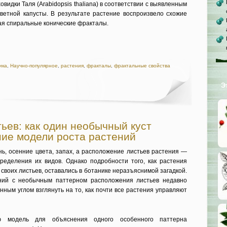
видки Таля (Arabidopsis thaliana) в соответствии с выявленным
етной капусты. В результате растение воспроизвело схожие
ая спиральные конические фракталы.
ика
,
Научно-популярное
,
растения
,
фракталы
,
фрактальные свойства
Э
ьев: как один необычный куст
ие модели роста растений
нь, осенние цвета, запах, а расположение листьев растения —
ределения их видов. Однако подробности того, как растения
воих листьев, оставались в ботанике неразъяснимой загадкой.
ний с необычным паттерном расположения листьев недавно
ным углом взглянуть на то, как почти все растения управляют
 модель для объяснения одного особенного паттерна