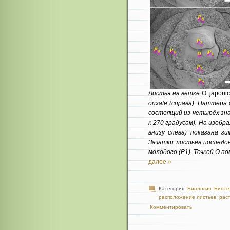
Листья на ветке
O. japoni
orixate (справа). Паттер
состоящий из четырёх знач
к 270 градусам). На изоб
внизу слева) показана зи
Зачатки листьев последо
молодого (P1). Точкой O п
далее »
Категория:
Биология
,
Биоте
расположение листьев
,
рас
Комментировать