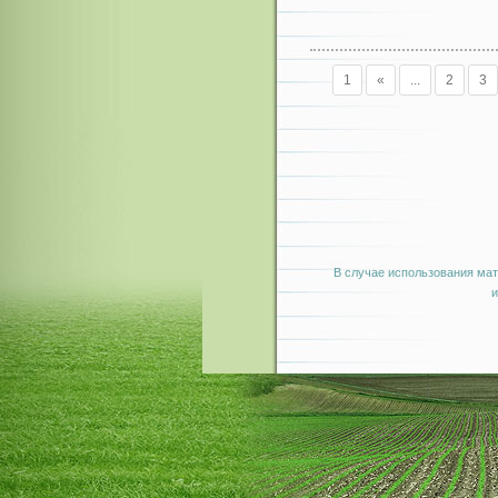
1
«
...
2
3
В случае использования мат
и