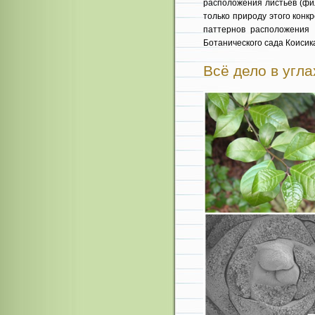
расположения листьев (фи
только природу этого конк
паттернов расположения 
Ботанического сада Коисик
Всё дело в угла