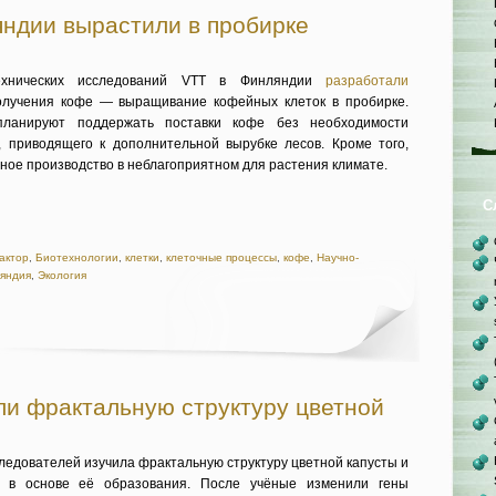
ндии вырастили в пробирке
ехнических исследований VTT в Финляндии
разработали
олучения кофе — выращивание кофейных клеток в пробирке.
планируют поддержать поставки кофе без необходимости
 приводящего к дополнительной вырубке лесов. Кроме того,
ное производство в неблагоприятном для растения климате.
С
актор
,
Биотехнологии
,
клетки
,
клеточные процессы
,
кофе
,
Научно-
яндия
,
Экология
и фрактальную структуру цветной
ледователей изучила фрактальную структуру цветной капусты и
 в основе её образования. После учёные изменили гены