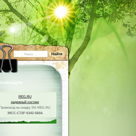
екомендуем
REG.RU
надежный хостинг
Промокод на скидку 5% REG.RU
39CC-C72F-6342-560A