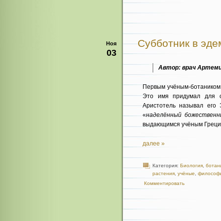
Субботник в эде
Ноя
03
Автор: врач Артеми
Первым учёным-ботаником,
Это имя придумал для с
Аристотель называл его
«
наделённый божественн
выдающимся учёным Греци
далее »
Категория:
Биология
,
ботан
растения
,
учёные
,
философ
Комментировать