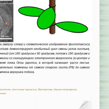
ca
(вверху слева) и схематическое изображение филлотаксиса
н orixate демонстрирует необычный цикл смены углов листьев,
ений (от 180 градусов к 90 градусам, потом к 180 градусам и
ражении со сканирующего электронного микроскопа (в центре и
мняя почка
Orixa japonica, в которой начинают расти листья.
вательно помечены от самого старого листа (P8) до самого
омечена верхушка побега.
хнологии
,
клеточные процессы
,
Математика
,
Научно-популярное
,
тения