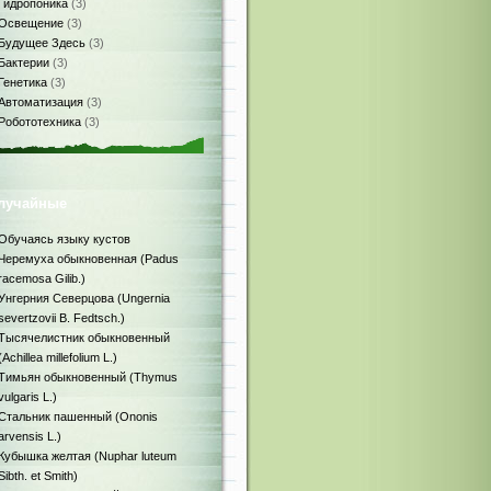
Гидропоника
(3)
Освещение
(3)
Будущее Здесь
(3)
Бактерии
(3)
Генетика
(3)
Автоматизация
(3)
Робототехника
(3)
лучайные
Обучаясь языку кустов
Черемуха обыкновенная (Padus
racemosa Gilib.)
Унгерния Северцова (Ungernia
severtzovii B. Fedtsch.)
Тысячелистник обыкновенный
(Achillea millefolium L.)
Тимьян обыкновенный (Thymus
vulgaris L.)
Стальник пашенный (Ononis
arvensis L.)
Кубышка желтая (Nuphar luteum
Sibth. et Smith)