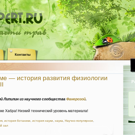
ласти трав
Контакты
«
ме — история развития физиологии
Р
II
й Липилин из научного сообщества
Фанерозой
.
ике Хабра! Низкий технический уровень материала!
ия
,
история ботаники
,
история науки
,
наука
,
Научно-популярное
,
й зал