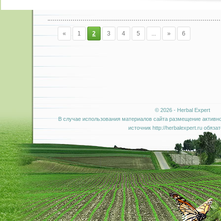
«
1
2
3
4
5
...
»
6
© 2026 - Herbal Expert
В случае использования материалов сайта размещение активно
источник http://herbalexpert.ru обяза