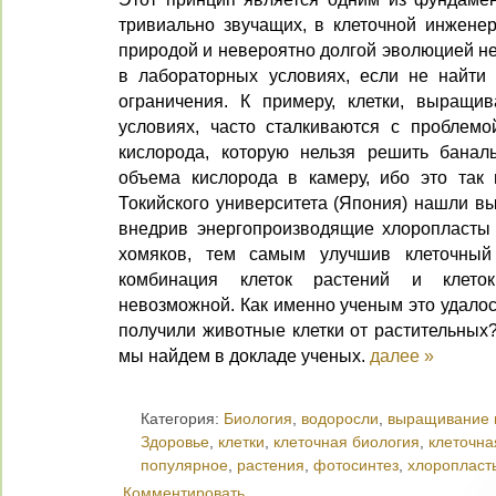
тривиально звучащих, в клеточной инженер
природой и невероятно долгой эволюцией не
в лабораторных условиях, если не найти
ограничения. К примеру, клетки, выращи
условиях, часто сталкиваются с проблемо
кислорода, которую нельзя решить банал
объема кислорода в камеру, ибо это так 
Токийского университета (Япония) нашли вы
внедрив энергопроизводящие хлоропласты 
хомяков, тем самым улучшив клеточный
комбинация клеток растений и клето
невозможной. Как именно ученым это удалос
получили животные клетки от растительных
мы найдем в докладе ученых.
далее »
Категория:
Биология
,
водоросли
,
выращивание 
Здоровье
,
клетки
,
клеточная биология
,
клеточна
популярное
,
растения
,
фотосинтез
,
хлоропласт
Комментировать