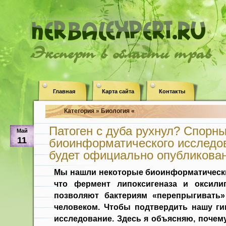
Эксперт в области трав
Главная
Карта сайта
Контакты
Категория » Биология «
Патоген с дуба рухнул? Спорн
Май
11
биоинформатического исследов
будет официально опубликова
Мы нашли некоторые биоинформатически
что фермент липоксигеназа и оксили
позволяют бактериям «перепрыгивать
человеком. Чтобы подтвердить нашу гип
исследование. Здесь я объясняю, почему