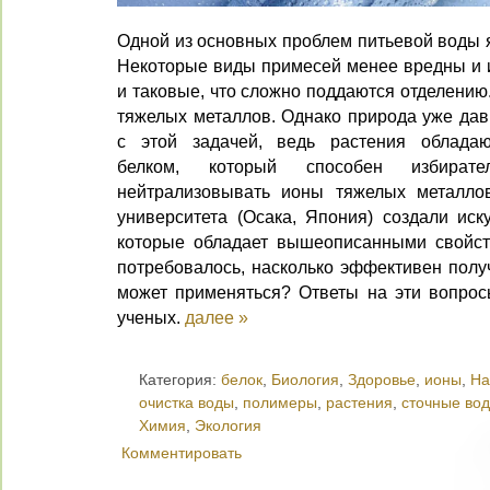
Одной из основных проблем питьевой воды я
Некоторые виды примесей менее вредны и их
и таковые, что сложно поддаются отделению
тяжелых металлов. Однако природа уже дав
с этой задачей, ведь растения облада
белком, который способен избират
нейтрализовывать ионы тяжелых металлов
университета (Осака, Япония) создали иск
которые обладает вышеописанными свойст
потребовалось, насколько эффективен получ
может применяться? Ответы на эти вопро
ученых.
далее »
Категория:
белок
,
Биология
,
Здоровье
,
ионы
,
На
очистка воды
,
полимеры
,
растения
,
сточные во
Химия
,
Экология
Комментировать