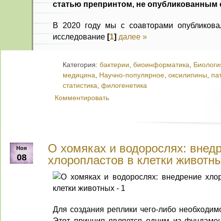
статью препринтом, не опубликованным
В 2020 году мы с соавторами опубликова
исследование
[
1
]
далее »
Категория:
бактерии
,
биоинформатика
,
Биологи
медицина
,
Научно-популярное
,
оксилипины
,
па
статистика
,
филогенетика
Комментировать
О хомяках и водорослях: внед
Ноя
08
хлоропластов в клетки животн
Для создания реплики чего-либо необходимо
Этот принцип является одним из фундамен