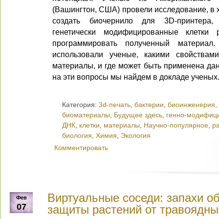
(Вашингтон, США) провели исследование, в 
создать биочернило для 3D-принтера
генетически модифицированные клетки 
программировать полученный материал.
использовали ученые, какими свойствам
материалы, и где может быть применена да
на эти вопросы мы найдем в докладе ученых
Категория:
3d-печать
,
бактерии
,
биоинженерия
,
биоматериалы
,
Будущее здесь
,
генно-модифиц
ДНК
,
клетки
,
материалы
,
Научно-популярное
,
р
биология
,
Химия
,
Экология
Комментировать
Виртуальные соседи: запахи о
Фев
07
защиты растений от травоядны