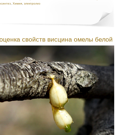
осинтез
,
Химия
,
электролиз
 оценка свойств висцина омелы белой