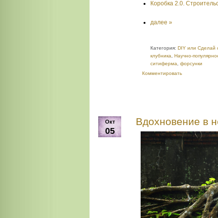
Коробка 2.0. Строитель
далее »
Категория:
DIY или Сделай 
клубника
,
Научно-популярно
ситиферма
,
форсунки
Комментировать
Вдохновение в н
Окт
05