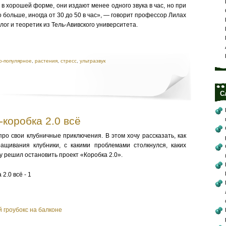
 в хорошей форме, они издают менее одного звука в час, но при
 больше, иногда от 30 до 50 в час», — говорит профессор Лилах
ог и теоретик из Тель-Авивского университета.
о-популярное
,
растения
,
стресс
,
ультразвук
С
-коробка 2.0 всё
ро свои клубничные приключения. В этом хочу рассказать, как
ащивания клубники, с какими проблемами столкнулся, каких
у решил остановить проект «Коробка 2.0».
й гроубокс на балконе