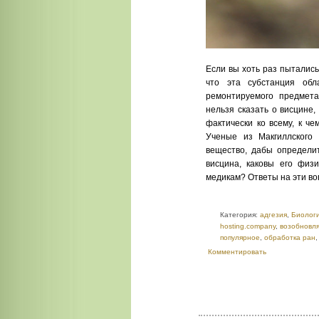
Если вы хоть раз пытались
что эта субстанция обл
ремонтируемого предмета
нельзя сказать о висцине
фактически ко всему, к че
Ученые из Макгиллского 
вещество, дабы определит
висцина, каковы его физи
медикам? Ответы на эти во
Категория:
адгезия
,
Биолог
hosting.company
,
возобновл
популярное
,
обработка ран
Комментировать