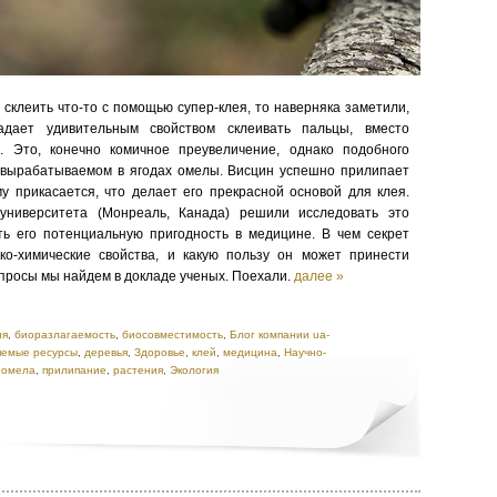
 склеить что-то с помощью супер-клея, то наверняка заметили,
адает удивительным свойством склеивать пальцы, вместо
. Это, конечно комичное преувеличение, однако подобного
, вырабатываемом в ягодах омелы. Висцин успешно прилипает
му прикасается, что делает его прекрасной основой для клея.
университета (Монреаль, Канада) решили исследовать это
ь его потенциальную пригодность в медицине. В чем секрет
ко-химические свойства, и какую пользу он может принести
просы мы найдем в докладе ученых. Поехали.
далее »
ия
,
биоразлагаемость
,
биосовместимость
,
Блог компании ua-
яемые ресурсы
,
деревья
,
Здоровье
,
клей
,
медицина
,
Научно-
,
омела
,
прилипание
,
растения
,
Экология