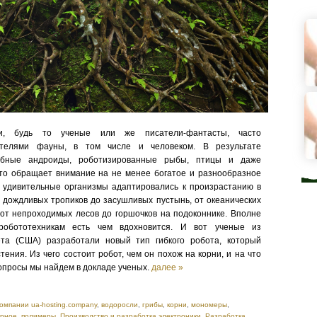
ки, будь то ученые или же писатели-фантасты, часто
ителями фауны, в том числе и человеком. В результате
добные андроиды, роботизированные рыбы, птицы и даже
то обращает внимание на не менее богатое и разнообразное
и удивительные организмы адаптировались к произрастанию в
т дождливых тропиков до засушливых пустынь, от океанических
, от непроходимых лесов до горшочков на подоконнике. Вполне
-робототехникам есть чем вдохновится. И вот ученые из
ета (США) разработали новый тип гибкого робота, который
тения. Из чего состоит робот, чем он похож на корни, и на что
опросы мы найдем в докладе ученых.
далее »
компании ua-hosting.company
,
водоросли
,
грибы
,
корни
,
мономеры
,
ярное
,
полимеры
,
Производство и разработка электроники
,
Разработка