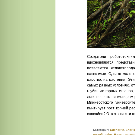
Создатели робототехни
вдохновляются представ
появляются человекопо
насекомые. Однако мало к
царство, на растения. Эт
самых разных условиях, о
глубин до горных склонов
логично, что инженерам
Миннесотского университ
имитирует рост корней рас
способен? Ответы на эти в
Категория:
Биология
,
Блог 
мягкий робот
,
Научно-попул