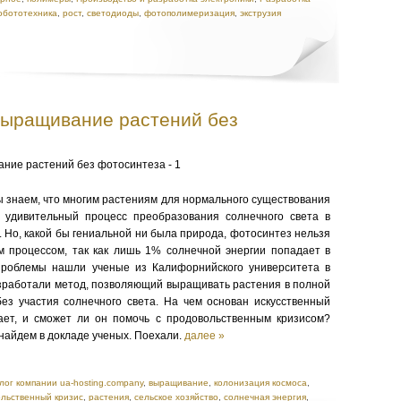
обототехника
,
рост
,
светодиоды
,
фотополимеризация
,
экструзия
выращивание растений без
ы знаем, что многим растениям для нормального существования
удивительный процесс преобразования солнечного света в
. Но, какой бы гениальной ни была природа, фотосинтез нельзя
 процессом, так как лишь 1% солнечной энергии попадает в
проблемы нашли ученые из Калифорнийского университета в
зработали метод, позволяющий выращивать растения в полной
 без участия солнечного света. На чем основан искусственный
ает, и сможет ли он помочь с продовольственным кризисом?
найдем в докладе ученых. Поехали.
далее »
лог компании ua-hosting.company
,
выращивание
,
колонизация космоса
,
льственный кризис
,
растения
,
сельское хозяйство
,
солнечная энергия
,