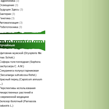
Гидропоника
(3)
Освещение
(3)
Будущее Здесь
(3)
Бактерии
(3)
Генетика
(3)
Автоматизация
(3)
Робототехника
(3)
лучайные
Щитовник мужской (Dryopteris filix
mas Schott.)
Софора толстоплодная (Sophora
pachycarpa С. A.M.)
Секуринега полукустарниковая
(Securiaega sufruticosa Rehd.)
Красный перец (Capsicum annuum
L.)
Перспективы использования
лекарственных растений в
современной медицине
Белозор болотный (Parnassia
palustris L.)