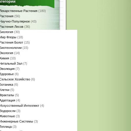
атегории
Лекарственные Растения
(180)
Растения
(56)
Научно-Популярное
(43)
Растения Лесов
(36)
Биология
(30)
Мир Флоры
(18)
Растения Болот
(15)
Биотехнологии
(15)
Экология
(14)
Химия
(10)
Читальный Зал
(7)
Эволюция
(7)
Здоровье
(6)
Сельское Хозяйство
(6)
Ботаника
(6)
Клетки
(5)
Фракталы
(5)
Адаптация
(4)
Искусственный Интеллект
(4)
Водоросли
(3)
Животные
(3)
Инженерные Системы
(3)
Теплица
(3)