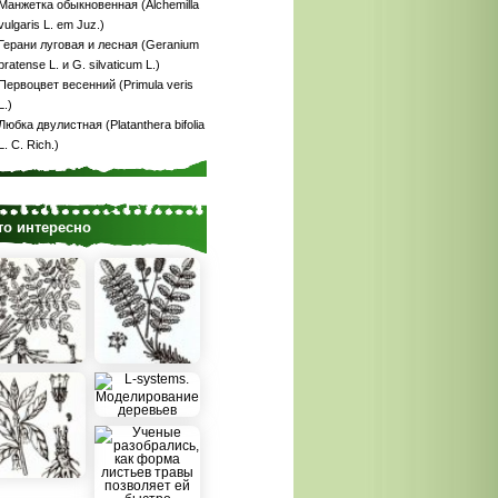
Манжетка обыкновенная (Alchemilla
vulgaris L. em Juz.)
Герани луговая и лесная (Geranium
pratense L. и G. silvaticum L.)
Первоцвет весенний (Primula veris
L.)
Любка двулистная (Platanthera bifolia
L. С. Rich.)
то интересно