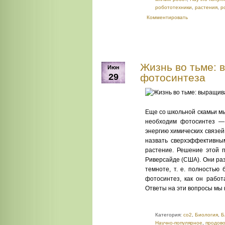
робототехники
,
растения
,
р
Комментировать
Жизнь во тьме: 
Июн
29
фотосинтеза
Еще со школьной скамьи м
необходим фотосинтез — 
энергию химических связей
назвать сверхэффективным
растение. Решение этой 
Риверсайде (США). Они ра
темноте, т. е. полностью
фотосинтез, как он работ
Ответы на эти вопросы мы 
Категория:
co2
,
Биология
,
Б
Научно-популярное
,
продово