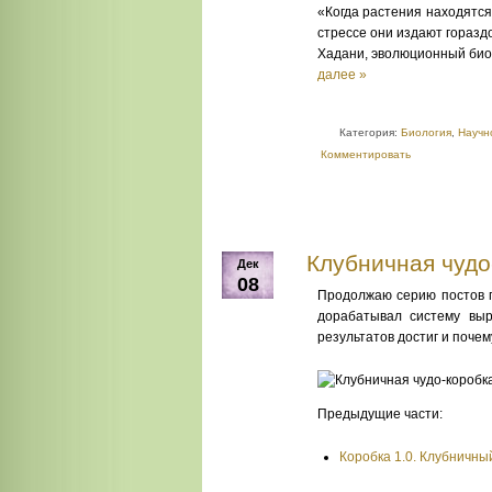
«Когда растения находятся
стрессе они издают гораздо
Хадани, эволюционный биол
далее »
Категория:
Биология
,
Научн
Комментировать
Клубничная чудо
Дек
08
Продолжаю серию постов п
дорабатывал систему выр
результатов достиг и почем
Предыдущие части:
Коробка 1.0. Клубничны