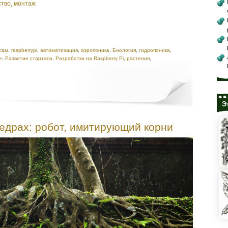
ство, монтаж
сам
,
raspberrypi
,
автоматизация
,
аэропоника
,
Биология
,
гидропоника
,
е
,
Развитие стартапа
,
Разработка на Raspberry Pi
,
растения
,
Э
едрах: робот, имитирующий корни