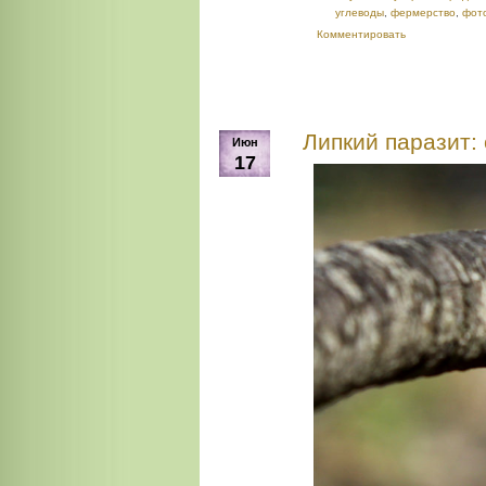
углеводы
,
фермерство
,
фот
Комментировать
Липкий паразит:
Июн
17