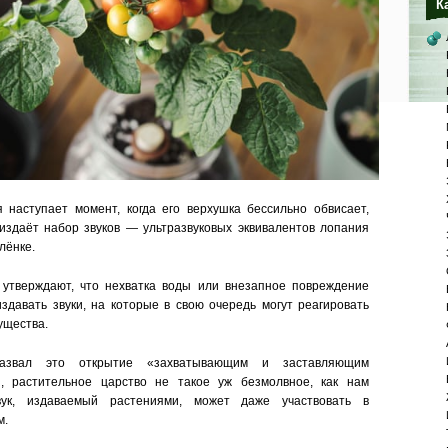
К
 наступает момент, когда его верхушка бессильно обвисает,
 издаёт набор звуков — ультразвуковых эквивалентов лопания
лёнке.
 утверждают, что нехватка воды или внезапное повреждение
издавать звуки, на которые в свою очередь могут реагировать
ущества.
назвал это открытие «захватывающим и заставляющим
я, растительное царство не такое уж безмолвное, как нам
вук, издаваемый растениями, может даже участвовать в
м.