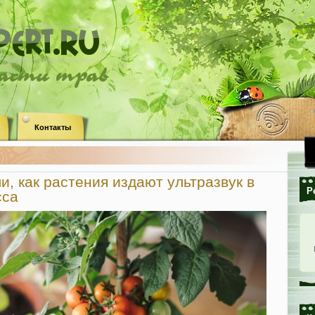
ласти трав
Контакты
«
, как растения издают ультразвук в
Р
сса