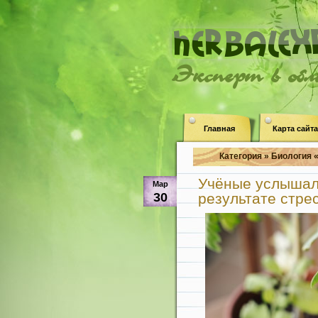
Эксперт в об
Главная
Карта сайта
Категория » Биология 
Учёные услышали
Мар
30
результате стре