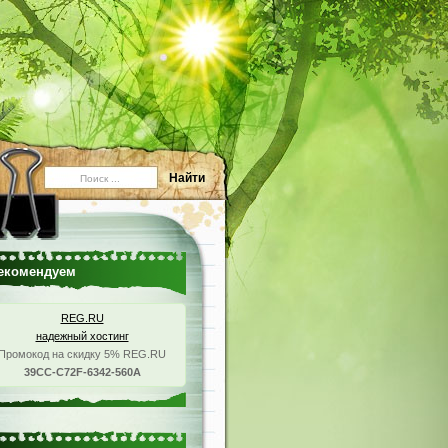
екомендуем
REG.RU
надежный хостинг
Промокод на скидку 5% REG.RU
39CC-C72F-6342-560A