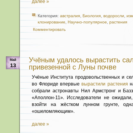
далее »
Категория:
австралия
,
Биология
,
водоросли
,
из
клонирование
,
Научно-популярное
,
растения
Комментировать
Учёным удалось вырастить сал
Май
13
привезенной с Луны почве
Учёные Института продовольственных и сел
во Флориде впервые
вырастили растения
на
собрали астронавты Нил Армстронг и Баз
«Аполлон-11». Исследователи не ожидали,
взойти на жёстком лунном грунте, одна
«ошеломляющим».
далее »