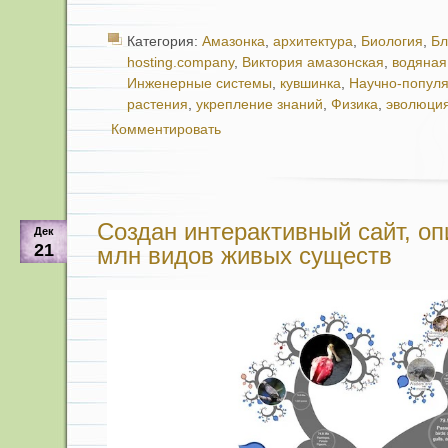
Категория:
Амазонка
,
архитектура
,
Биология
,
Бл
hosting.company
,
Виктория амазонская
,
водяная
Инженерные системы
,
кувшинка
,
Научно-попул
растения
,
укрепление знаний
,
Физика
,
эволюци
Комментировать
Создан интерактивный сайт, о
Дек
21
млн видов живых существ