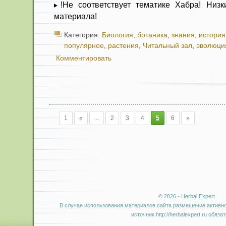
!Не соответствует тематике Хабра! Низк
материала!
Категория:
Биология
,
ботаника
,
знания
,
история
популярное
,
растения
,
Читальный зал
,
эволюци
Комментировать
1
«
...
2
3
4
5
6
»
© 2026 - Herbal Expert
В случае использования материалов сайта размещение активно
источник http://herbalexpert.ru обяза