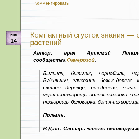
Комментировать
Компактный сгусток знания — 
Ноя
14
растений
Автор: врач Артемий Липил
сообщества
Фанерозой
.
Быльняк, быльник, чернобыль, чер
Будильнич, глистник, божье-дерево, 
святое деревцо, биз-дерево, чаган
черная-нехворощь, полевые-веники, сте
нехворощь, белокорка, белая-нехворощь
Полынь.
В.Даль. Словарь живого великорусск