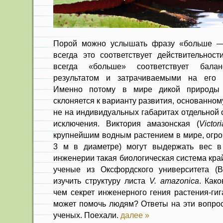
Порой можно услышать фразу «больше —
всегда это соответствует действительност
всегда «больше» соответствует бал
результатом и затрачиваемыми на его 
Именно потому в мире дикой природы
склоняется к варианту развития, основанном
не на индивидуальных габаритах отдельной 
исключения. Виктория амазонская (
Victo
крупнейшим водным растением в мире, огро
3 м в диаметре) могут выдержать вес в 
инженерии такая биологическая система кра
ученые из Оксфордского университета (В
изучить структуру листа
V. amazonica
. Как
чем секрет инженерного гения растения-гиг
может помочь людям? Ответы на эти вопро
ученых. Поехали.
далее »