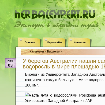
Эксперт в области трав
Главная
Карта сайта
Контакты
Категория » Биология «
У берегов Австралии нашли с
Июн
03
водоросль в мире площадью 1
Биологи из Университета Западной Австра
континента самую большую в мире водоросл
180 км².