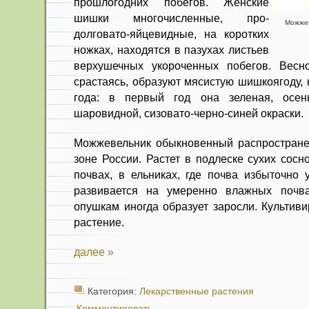
прошлогодних побегов. Женские
шишки многочисленные, про­
Можжев
долговато-яйцевидные, на коротких
ножках, находятся в пазухах листьев
верхушечных укороченных побегов. Весн
срастаясь, образуют мясистую шишкоягоду, 
года: в первый год она зеленая, осен
шаровидной, сизовато-черно-синей окраски.
Можжевельник обыкновенный рас­простране
зоне России. Растет в подлеске сухих сосн
почвах, в ель­никах, где почва избыточно
развивается на умеренно влажных почв
опушкам иногда образует заросли. Культиви
рас­тение.
далее »
Категория:
Лекарственные растения
Комментировать