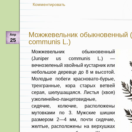
Комментировать
Можжевельник обыкновенный (J
Апр
25
communis L.)
Можжевельник обыкновенный
(Juniper us communis L.) —
вечнозеленый хвойный кустарник или
небольшое деревце до 8 м высотой.
Молодые побеги красновато-бурые,
трехгранные, кора старых ветвей
серая, шелушащаяся. Листья (хвоя)
узколи­нейно-ланцетовидные,
сидячие, колю­чие, расположены
мутовками по 3. Мужские шишки
размером 2—4 мм, почти сидячие,
желтые, расположены на верхушках