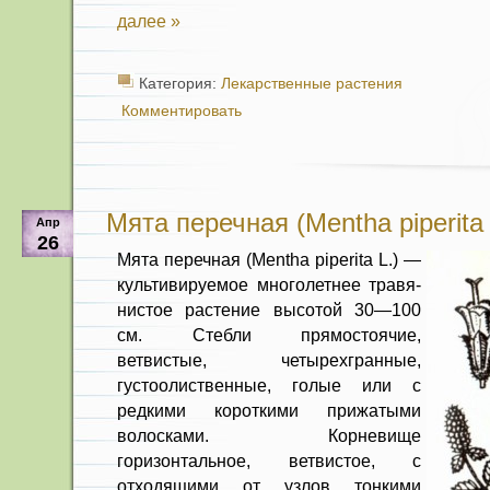
далее »
Категория:
Лекарственные растения
Комментировать
Мята перечная (Mentha piperita 
Апр
26
Мята перечная (Mentha piperita L.) —
культивируемое многолетнее травя­
нистое растение высотой 30—100
см. Стебли прямостоячие,
ветвистые, четы­рехгранные,
густоолиственные, голые или с
редкими короткими прижатыми
волосками. Корневище
горизонтальное, ветвистое, с
отходящими от узлов тонкими