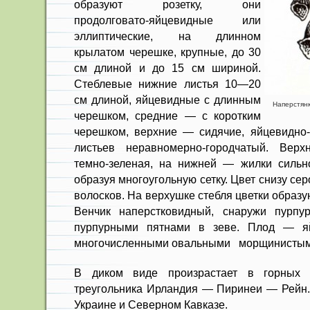
образуют розетку, они
продолговато-яйцевидные или
эллипти­ческие, на длинном
крылатом черешке, крупные, до 30
см длиной и до 15 см шириной.
Стеблевые нижние листья 10—20
см длиной, яйцевидные с длин­ным
Наперстянка
черешком, средние — с коротким
черешком, верхние — сидячие, яйце­видно-
листьев неравномерно-городчатый. Верхн
темно-зеленая, на нижней — жилки сильн
образуя многоугольную сет­ку. Цвет снизу се
волосков. На верхушке стебля цветки образ
Венчик наперстковидный, снаружи пурпу
пурпур­ными пятнами в зеве. Плод — яй
многочисленными овальными морщинистым
В диком виде произрастает в гор­ных 
треугольни­ка Ирландия — Пиринеи — Рейн.
Укра­ине и Северном Кавказе.