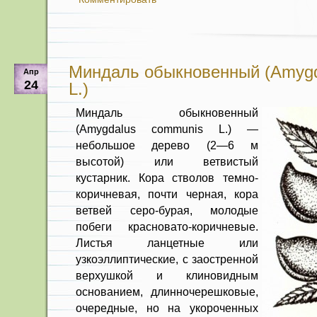
Миндаль обыкновенный (Amygd
Апр
24
L.)
Миндаль обыкновенный
(Amygdalus communis L.) —
небольшое дерево (2—6 м
высотой) или ветвистый
кустарник. Кора стволов темно-
коричневая, почти черная, кора
ветвей серо-бурая, молодые
побе­ги красновато-коричневые.
Листья лан­цетные или
узкоэллиптические, с заост­ренной
верхушкой и клиновидным
основанием, длинночерешковые,
очередные, но на укороченных