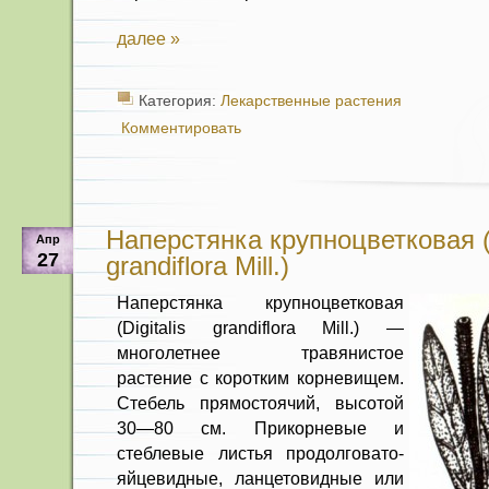
далее »
Категория:
Лекарственные растения
Комментировать
Наперстянка крупноцветковая (D
Апр
27
grandiflora Mill.)
Наперстянка крупноцветковая
(Digitalis grandiflora Mill.) —
многолетнее травянистое
растение с коротким корневищем.
Стебель прямо­стоячий, высотой
30—80 см. Прикорне­вые и
стеблевые листья продолговато-
яйцевидные, ланцетовидные или