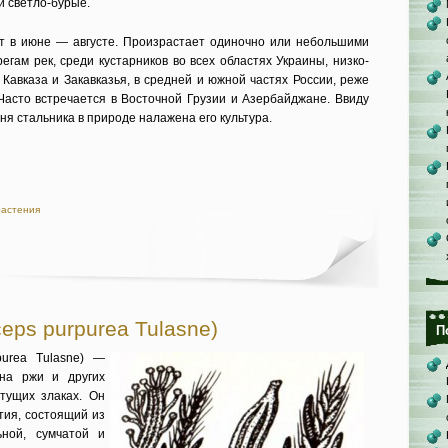
и светло-бурые.
 в ию­не — августе. Произрастает одиночно или небольшими
регам рек, среди кустарников во всех областях Украины, низко­
Кавказа и Закавказья, в средней и южной частях России, реже
 Часто встречается в Восточной Грузии и Азербайджане. Ввиду
рня стальника в природе налажена его культура.
растения
eps purpurea Tulasne)
П
purea Tulasne) —
 на ржи и других
ту­щих злаках. Он
тия, состоящий из
ьной, сумчатой и