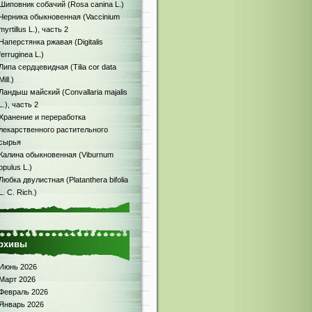
Шиповник собачий (Rosa canina L.)
Черника обыкновенная (Vaccinium
myrtillus L.), часть 2
Наперстянка ржавая (Digitalis
ferruginea L.)
Липа сердцевидная (Tilia cor data
Mill.)
Ландыш майский (Convallaria majalis
L.), часть 2
Хранение и переработка
лекарственного растительного
сырья
Калина обыкновенная (Viburnum
opulus L.)
Любка двулистная (Platanthera bifolia
L. С. Rich.)
рхивы
Июнь 2026
Март 2026
Февраль 2026
Январь 2026