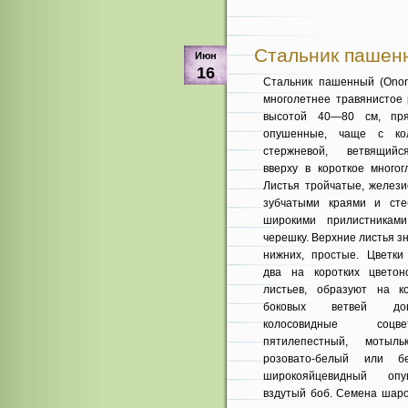
Стальник пашенны
Июн
16
Стальник пашенный (Ononi
многолетнее травянистое 
высотой 40—80 см, пря
опушенные, чаще с кол
стержневой, ветвящий­
вверху в короткое многог
Листья трой­чатые, желез
зубча­тыми краями и ст
широкими прилистниками
черешку. Верхние листья з
нижних, простые. Цвет­к
два на коротких цветон
листьев, обра­зуют на 
боковых вет­вей до
колосовидные со­цв
пятилепестный, мо­тыль
розовато-белый или 
широкояйцевид­ный оп
вздутый боб. Семена шаро