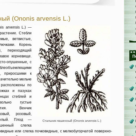
й (Ononis arvensis L.)
s arvensis L.) —
растение. Стебли
мые, ветвистые,
юч­ками. Корень
ся, переходящий
лавое корневище.
П
исто-опушенные, с
еблеобъемлющими
, приросши­ми к
начи­тельно мельче
и расположены по
ожках и пазухах
концах стеблей и
вольно густые
етия. Венчик
ковый, розовый,
белый. Плод —
Стальник пашенный (Ononis arvensis L.)
ушенный слегка
видные или слегка почко­видные, с мелкобугорчатой поверхно­