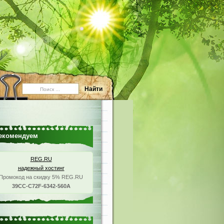
екомендуем
REG.RU
надежный хостинг
Промокод на скидку 5% REG.RU
39CC-C72F-6342-560A