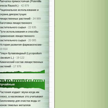
Лапчатка прямостоячая (Potentilla
erecta Rausch.)
- 42 879
Рациональное использование и
охрана дикорастущих
лекарственных растений
- 24 989
Заготовка лекарственного
растительного сырья
- 22 635
Пути использования и способы
применения лекарственного
растительного сырья
- 20 085
История развития фармакогнозии
-
19 910
Плаун булавовидный (Lycopodium
clavatum L.)
- 19 122
Химический состав лекарственных
растений
- 17 876
лучайные
Растения издают звуки когда им
плохо, а насекомые это учитывают
Биополимер для очистки воды от
ионов тяжелых металлов