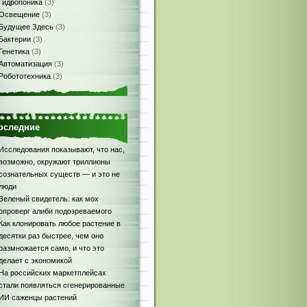
Гидропоника
(3)
Освещение
(3)
Будущее Здесь
(3)
Бактерии
(3)
Генетика
(3)
Автоматизация
(3)
Робототехника
(3)
оследние
Исследования показывают, что нас,
возможно, окружают триллионы
сознательных существ — и это не
люди
Зеленый свидетель: как мох
опроверг алиби подозреваемого
Как клонировать любое растение в
десятки раз быстрее, чем оно
размножается само, и что это
делает с экономикой
На российских маркетплейсах
стали появляться сгенерированные
ИИ саженцы растений