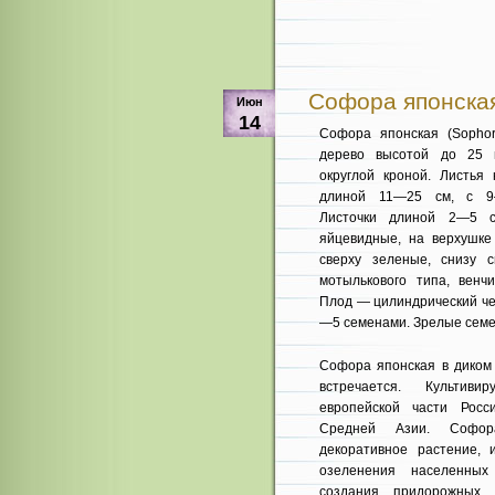
Софора японская 
Июн
14
Софора японская (Sophor
дерево высотой до 25 
округлой кроной. Листья 
длиной 11—25 см, с 9—
Листочки длиной 2—5 см
яйцевидные, на верхушке 
сверху зеленые, снизу с
мотылькового типа, венчи
Плод — цилиндрический че
—5 се­менами. Зрелые сем
Софора японская в диком 
встречается. Культив
европейской части России
Средней Азии. Софор
декоративное растение, 
озеленения населенных
создания придорожных 