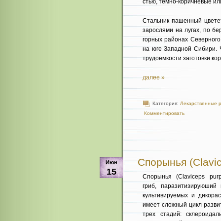
стью, темно-коричневые ил
Стальник пашенный цветет
зарослями на лугах, по бе
горных районах Северного 
на юге Западной Си­бири.
трудо­емкости заготовки ко
далее »
Категория:
Лекарственные 
Комментировать
Спорынья (Clavic
Июн
15
Спорынья (Claviceps pur
гриб, паразитизируюший
культивируемых и дикорас
имеет сложный цикл разви
трех стадий: склероидал