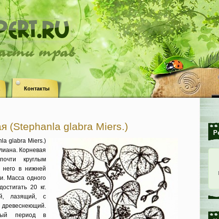
ласти трав
Контакты
 (Stephanla glabra Miers.)
Р
a glabra Miers.)
иана. Кор­невая
почти круглым
 не­го в нижней
и. Масса одного
остигать 20 кг.
ый, лазящий, с
 древеснеющий.
ный период в