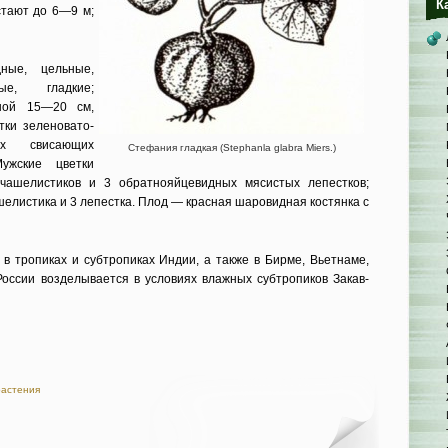
К
стают до 6—9 м;
ные, цель­ные,
ые, глад­кие;
иной 15—20 см,
тки зеленовато-
х сви­сающих
Стефания гладкая (Stephanla glabra Miers.)
уж­ские цветки
чашелистиков и 3 обратнояйцевидных мясистых лепестков;
шелистика и 3 лепестка. Плод — красная шаровидная костян­ка с
в тро­пиках и субтропиках Индии, а также в Бирме, Вьетнаме,
оссии возделывается в ус­ловиях влажных субтропиков Закав­
растения