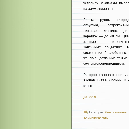
условиях Закав­казья выра
на зиму отмирают.
Листья крупные, очеред
округлые, остроконечн
листовая пластинка дл
черешок — до 40 см. Цве
желтые, в головчаты
зонтичных соцветиях. М
состоят из 6 свободных 
женские цветки имеют 3 ча
сочным околоплодником.
Распространена стефания 
Южном Китае, Японии. В Р
казья.
далее »
Категория:
Лекарственные 
Комментировать