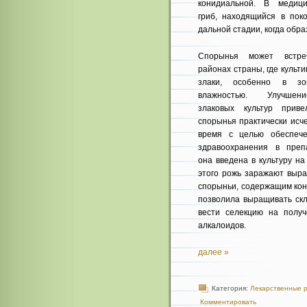
конидиальной. В медици
гриб, находящийся в поко
дальной стадии, когда обра
Спорынья может встре
районах страны, где культ
злаки, особенно в з
влажностью. Улучшен
злаковых культур прив
спорынья практически исч
время с целью обеспече
здравоохра­нения в пре
она вве­дена в культуру н
этого рожь заражают выр
спорыньи, содержащим кон
позво­лила выращивать ск
вести селекцию на полу
алкалоидов.
далее »
Категория:
Лекарственные 
Комментировать