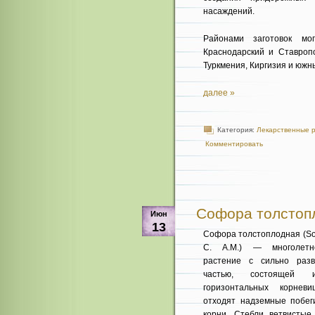
насаждений.
Районами заготовок мо
Краснодарский и Ставропо
Туркмения, Киргизия и южны
далее »
Категория:
Лекарственные 
Комментировать
Софора толстопл
Июн
13
Софора толстоплодная (So
С. A.M.) — многолетн
растение с сильно разв
частью, состоящей 
горизонталь­ных корнев
отходят надземные побег
корни. Стебли ветвистые