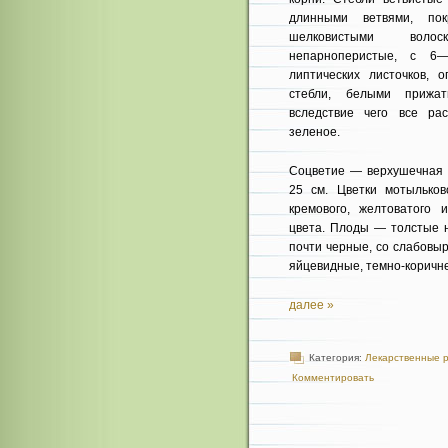
длинными ветвями, по
шелковистыми волос
непарноперистые, с 6
липтических листочков, 
стебли, белыми прижаты
вследствие чего все рас
зеленое.
Соцветие — верхушечная 
25 см. Цветки мотыльков
кремового, желтоватого 
цвета. Плоды — толстые н
почти черные, со слабовы
яйцевидные, темно-коричне
далее »
Категория:
Лекарственные 
Комментировать