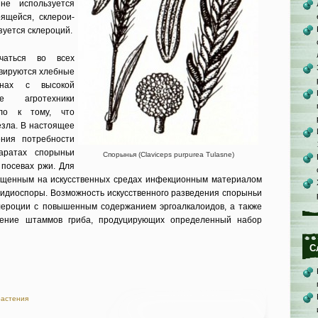
не используется
ящейся, склерои­
зуется склероций.
чаться во всех
ивиру­ются хлебные
онах с высокой
ие агротехники
ело к тому, что
езла. В настоящее
ния потребности
паратах спорыньи
Спорынья (Claviceps purpurea Tulasne)
а посевах ржи. Для
ащенным на искусственных средах инфекционным материалом
идиоспоры. Возможность искус­ственного разведения спорыньи
лероции с повы­шенным содержанием эргоалкалоидов, а также
чение штаммов гриба, продуцирующих опре­деленный набор
С
растения