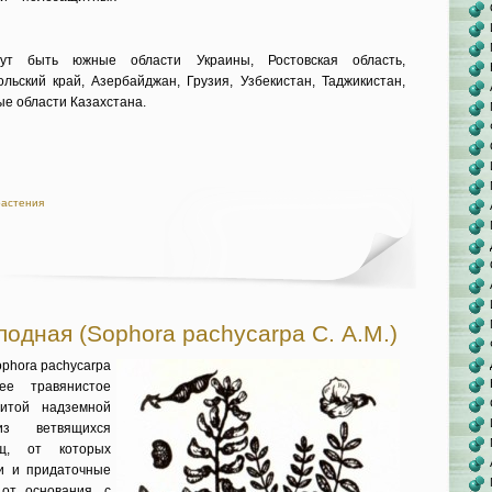
гут быть южные области Украины, Ростовская область,
ль­ский край, Азербайджан, Грузия, Узбекистан, Таджикистан,
е области Казах­стана.
растения
одная (Sophora pachycarpa С. A.M.)
phora pachycarpa
ее травянистое
итой надземной
из ветвящихся
ищ, от которых
и и придаточные
 от основания, с