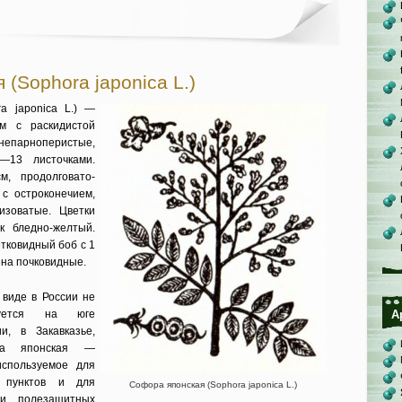
(Sophora japonica L.)
a japonica L.) —
м с раскидистой
непарнопе­ристые,
13 лис­точками.
, продолговато-
с остроконечием,
изоватые. Цветки
к бледно-желтый.
тковидный боб с 1
ена почковидные.
виде в России не
ируется на юге
А
, в За­кавказье,
а япон­ская —
используемое для
 пунктов и для
Софора японская (Sophora japonica L.)
и полезащитных