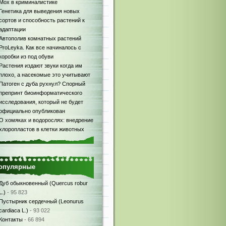
Мох в криминалистике
Генетика для выведения новых
сортов и способность растений к
адаптации
Автополив комнатных растений
ProLeyka. Как все начиналось с
коробки из под обуви
Растения издают звуки когда им
плохо, а насекомые это учитывают
Патоген с дуба рухнул? Спорный
препринт биоинформатического
исследования, который не будет
официально опубликован
О хомяках и водорослях: внедрение
хлоропластов в клетки животных
опулярные
Дуб обыкновенный (Quercus robur
L.)
- 95 823
Пустырник сердечный (Leonurus
cardiaca L.)
- 93 022
Контакты
- 66 894