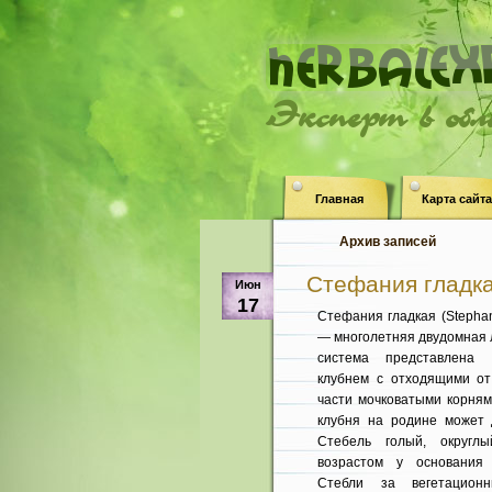
Эксперт в об
Главная
Карта сайта
Архив записей
Стефания гладкая
Июн
17
Стефания гладкая (Stephanl
— многолетняя двудомная л
система представлена 
клубнем с отходящими от
части мочковатыми кор­ням
клубня на родине может д
Стебель голый, округл
возрастом у ос­нования
Стебли за вегетацион