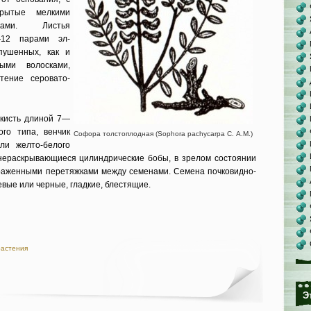
крытые мелкими
ками. Листья
—12 парами эл­
опушенных, как и
ми во­лосками,
тение серовато-
кисть длиной 7—
ого типа, венчик
Софора толстоплодная (Sophora pachycarpa С. A.M.)
или желто-белого
ераскрывающиеся цилиндри­ческие бобы, в зрелом состоянии
раженными пере­тяжками между семенами. Семена почковидно-
вые или черные, гладкие, блестящие.
растения
Э