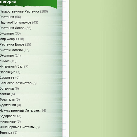
атегории
Лекарственные Растения
(180)
Растения
(56)
Научно-Популярное
(43)
Растения Лесов
(36)
Биология
(30)
Мир Флоры
(18)
Растения Болот
(15)
Биотехнологии
(15)
Экология
(14)
Химия
(10)
Читальный Зал
(7)
Эволюция
(7)
Здоровье
(6)
Сельское Хозяйство
(6)
Ботаника
(6)
Клетки
(5)
Фракталы
(5)
Адаптация
(4)
Искусственный Интеллект
(4)
Водоросли
(3)
Животные
(3)
Инженерные Системы
(3)
Теплица
(3)