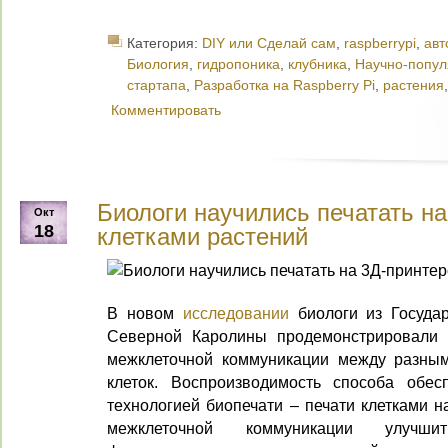
Категория:
DIY или Сделай сам
,
raspberrypi
,
авт
Биология
,
гидропоника
,
клубника
,
Научно-попу
стартапа
,
Разработка на Raspberry Pi
,
растения
Комментировать
Биологи научились печатать на
Окт
18
клетками растений
В новом
исследовании
биологи из Государ
Северной Каролины продемонстрировали 
межклеточной коммуникации между разным
клеток. Воспроизводимость способа обес
технологией биопечати – печати клетками н
межклеточной коммуникации улучш