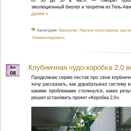
от 30 до 50 в час», — говорит проф
эволюционный биолог и теоретик из Тель-Ави
далее »
Категория:
Биология
,
Научно-популярное
,
раст
Комментировать
Клубничная чудо-коробка 2.0 в
Дек
08
Продолжаю серию постов про свои клубничн
хочу рассказать, как дорабатывал систему 
какими проблемами столкнулся, каких резу
решил остановить проект «Коробка 2.0».