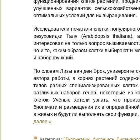
функционирования клеток растений, продвин
улучшенных вариантов сельскохозяйствен
оптимальных условий для их выращивания.
Исследователи печатали клетки популярног
резуховидки Таля (Arabidopsis thaliana),
интересовал не только вопрос выживаемости
но и то, каким образом клетки выбирают и 
и набор функций.
По словам Лизы ван ден Брок, университетс
автора работы, в корнях растений содержи
типов разных специализированных клеток.
различных наборов генов, некоторые из ко
клеток. Учёные хотели узнать, что произ
биопечати и размещения их в определённой 
в живых и будут ли выполнять свои функции.
далее »
Категория:
3D-принтеры
,
биопечать
,
Биотехнол