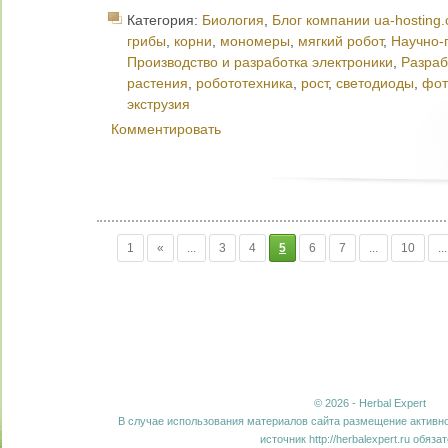
Категория:
Биология
,
Блог компании ua-hosting
грибы
,
корни
,
мономеры
,
мягкий робот
,
Научно-
Производство и разработка электроники
,
Разраб
растения
,
робототехника
,
рост
,
светодиоды
,
фот
экструзия
Комментировать
1
«
...
3
4
5
6
7
...
10
...
© 2026 - Herbal Expert
В случае использования материалов сайта размещение активно
источник http://herbalexpert.ru обяза