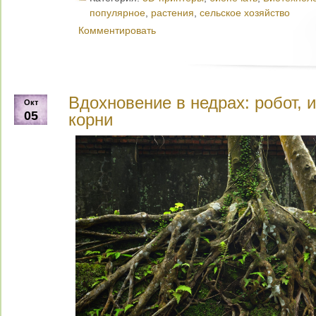
популярное
,
растения
,
сельское хозяйство
Комментировать
Вдохновение в недрах: робот,
Окт
05
корни