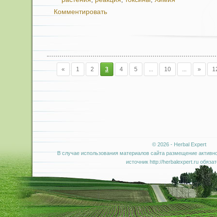
Комментировать
«
1
2
3
4
5
...
10
...
»
1
© 2026 - Herbal Expert
В случае использования материалов сайта размещение активно
источник http://herbalexpert.ru обяза