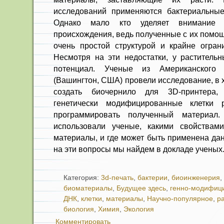
исследований применяются бактериальные
Однако мало кто уделяет внимание к
происхождения, ведь полученные с их помо
очень простой структурой и крайне огра
Несмотря на эти недостатки, у растительн
потенциал. Ученые из Американского 
(Вашингтон, США) провели исследование, в 
создать биочернило для 3D-принтера
генетически модифицированные клетки 
программировать полученный материал.
использовали ученые, какими свойствам
материалы, и где может быть применена да
на эти вопросы мы найдем в докладе ученых
Категория:
3d-печать
,
бактерии
,
биоинженерия
,
биоматериалы
,
Будущее здесь
,
генно-модифиц
ДНК
,
клетки
,
материалы
,
Научно-популярное
,
р
биология
,
Химия
,
Экология
Комментировать