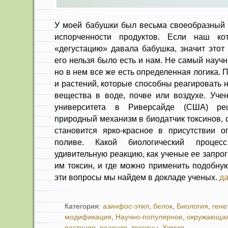
У моей бабушки был весьма своеобразный 
испорченности продуктов. Если наш к
«дегустацию» давала бабушка, значит этот
его нельзя было есть и нам. Не самый науч
но в нем все же есть определенная логика. 
и растений, которые способны реагировать 
вещества в воде, почве или воздухе. Уче
университета в Риверсайде (США) ре
природный механизм в биодатчик токсинов, 
становится ярко-красное в присутствии о
поливе. Какой биологический процес
удивительную реакцию, как ученые ее запр
им токсин, и где можно применить подобну
эти вопросы мы найдем в докладе ученых.
да
Категория:
азинфос-этил
,
белок
,
Биология
,
гене
модификация
,
Научно-популярное
,
окружающая
растения
,
реакция
,
токсины
,
Химия