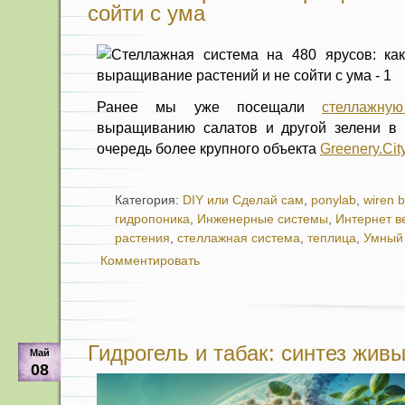
сойти с ума
Ранее мы уже посещали
стеллажну
выращиванию салатов и другой зелени в 
очередь более крупного объекта
Greenery.Cit
Категория:
DIY или Сделай сам
,
ponylab
,
wiren 
гидропоника
,
Инженерные системы
,
Интернет 
растения
,
стеллажная система
,
теплица
,
Умный
Комментировать
Гидрогель и табак: синтез жив
Май
08