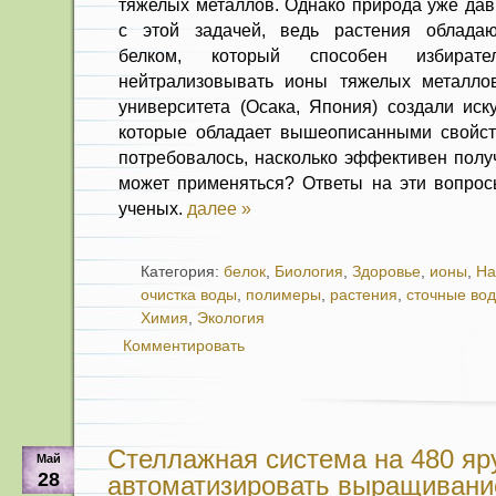
тяжелых металлов. Однако природа уже дав
с этой задачей, ведь растения облада
белком, который способен избират
нейтрализовывать ионы тяжелых металлов
университета (Осака, Япония) создали иск
которые обладает вышеописанными свойст
потребовалось, насколько эффективен получ
может применяться? Ответы на эти вопро
ученых.
далее »
Категория:
белок
,
Биология
,
Здоровье
,
ионы
,
На
очистка воды
,
полимеры
,
растения
,
сточные во
Химия
,
Экология
Комментировать
Стеллажная система на 480 яру
Май
28
автоматизировать выращивание