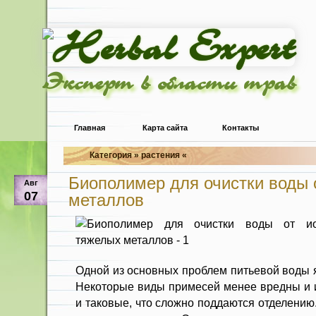
Эксперт в области трав
Главная
Карта сайта
Контакты
Категория » растения «
Биополимер для очистки воды 
Авг
07
металлов
Одной из основных проблем питьевой воды я
Некоторые виды примесей менее вредны и их
и таковые, что сложно поддаются отделению