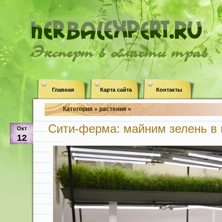
Эксперт в области трав
Главная
Карта сайта
Контакты
Категория » растения «
Сити-ферма: майним зелень в
Окт
12