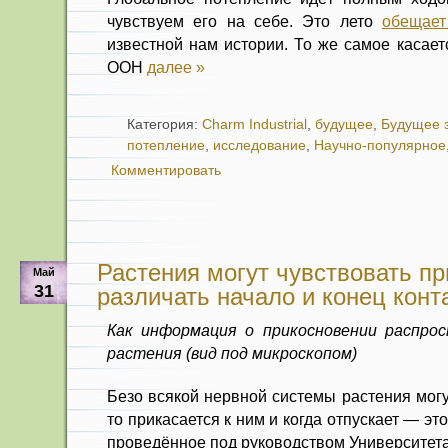
чувствуем его на себе. Это лето
обещает
известной нам истории. То же самое касае
ООН
далее »
Категория:
Charm Industrial
,
будущее
,
Будущее 
потепление
,
исследование
,
Научно-популярное
Комментировать
Растения могут чувствовать пр
Май
31
различать начало и конец конт
Как информация о прикосновении распро
растения (вид под микроскопом)
Безо всякой нервной системы растения могут
то прикасается к ним и когда отпускает — эт
проведённое под руководством Университет