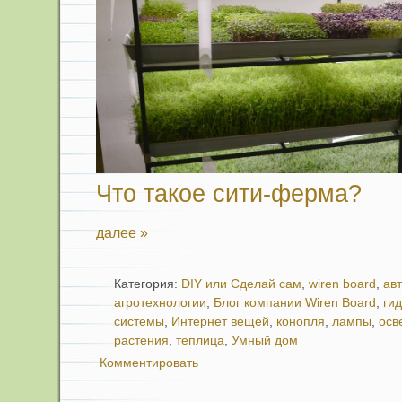
Что такое сити-ферма?
далее »
Категория:
DIY или Сделай сам
,
wiren board
,
ав
агротехнологии
,
Блог компании Wiren Board
,
ги
системы
,
Интернет вещей
,
конопля
,
лампы
,
осв
растения
,
теплица
,
Умный дом
Комментировать