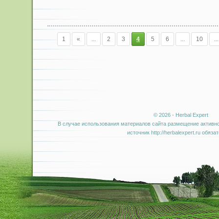
1
«
...
2
3
4
5
6
...
10
...
© 2026 - Herbal Expert
В случае использования материалов сайта размещение активно
источник http://herbalexpert.ru обяза