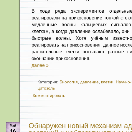
В ходе ряда экспериментов отдельные
реагировали на прикосновение тонкой стек
медленные волны кальциевых сигналов
клеткам, а когда давление ослабевало, они
быстрые волны. Хотя учёным известно
реагировать на прикосновения, данное иссл
растительные клетки посылают разные с
окончании прикосновения.
далее »
Категория:
Биология
,
давление
,
клетки
,
Научно-
цитозоль
Комментировать
Обнаружен новый механизм ад
Май
16