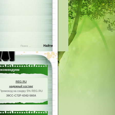
екомендуем
REG.RU
надежный хостинг
Промокод на скидку 5% REG.RU
39CC-C72F-6342-560A