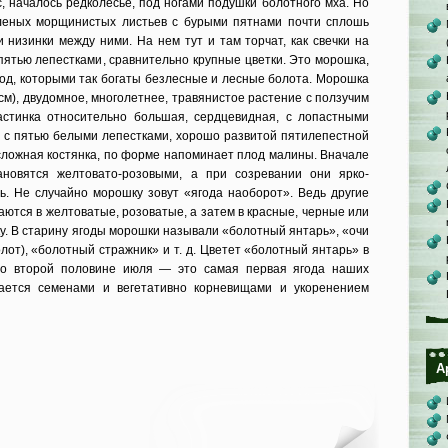
, началось редколесье, под ногами подушки болотного мха. Но
еленых морщинистых листьев с бурыми пятнами почти сплошь
 низинки между ними. На нем тут и там торчат, как свечки на
 пятью лепестками, сравнительно крупные цветки. Это морошка,
год, которыми так богаты безлесные и лесные болота. Морошка
см), двудомное, многолетнее, травянистое растение с ползучим
астинка относительно большая, сердцевидная, с лопастными
, с пятью белыми лепестками, хорошо развитой пятилепестной
 сложная костянка, по форме напоминает плод малины. Вначале
ановятся желтовато-розовыми, а при созревании они ярко-
ь. Не случайно морошку зовут «ягода наоборот». Ведь другие
ются в желтоватые, розоватые, а затем в красные, черные или
у. В старину ягоды морошки называли «болотный янтарь», «очи
лот), «болотный стражник» и т. д. Цветет «болотный янтарь» в
во второй половине июля — это самая первая ягода наших
ается семенами и вегетативно корневищами и укоренением
А