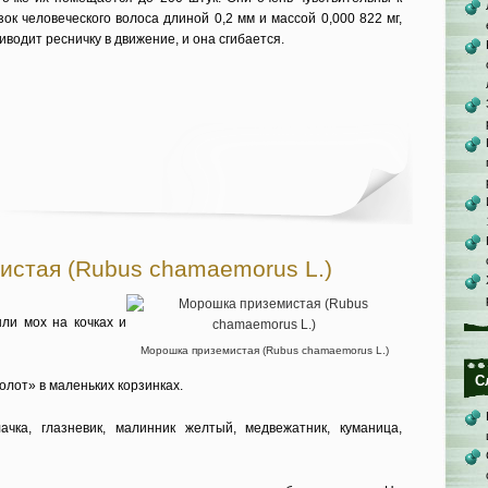
ок человеческого волоса длиной 0,2 мм и массой 0,000 822 мг,
водит ресничку в движение, и она сгибается.
истая (Rubus chamaemorus L.)
ли мох на кочках и
Морошка приземистая (Rubus chamaemorus L.)
С
олот» в маленьких корзинках.
ачка, глазневик, малинник желтый, медвежатник, куманица,