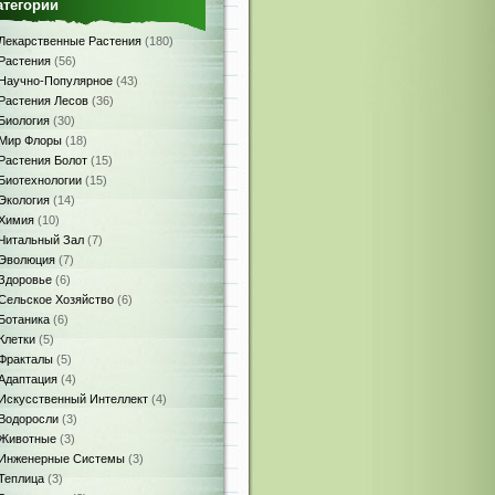
атегории
Лекарственные Растения
(180)
Растения
(56)
Научно-Популярное
(43)
Растения Лесов
(36)
Биология
(30)
Мир Флоры
(18)
Растения Болот
(15)
Биотехнологии
(15)
Экология
(14)
Химия
(10)
Читальный Зал
(7)
Эволюция
(7)
Здоровье
(6)
Сельское Хозяйство
(6)
Ботаника
(6)
Клетки
(5)
Фракталы
(5)
Адаптация
(4)
Искусственный Интеллект
(4)
Водоросли
(3)
Животные
(3)
Инженерные Системы
(3)
Теплица
(3)