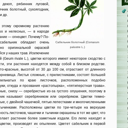
К
 декоп, рябинник луговой,
ичник болотный, сухоягодник,
и др.
 этому скромному растению
ых и нелесных, — в народе
ание — огнецвет. Почему? По-
сабельник обладает очень
Сабельник болотный (Comarum
palustre L.)
но оригинальной окраской
йся у наших трав. Исключение
 (Geum rivale L.), цветки которого имеют некоторое сходство с
ати, эти растения находятся между собой в близком родстве.
то-красные, высотой от 30 до 100 см, отрастают от длинного
корневища. Листья сложные, с прилистниками, состоят большей
ильчатых по краю листочков, расположенных подобно
ки, откуда и прозвания «растопырка», «пятиперстная трава».
ные, снизу — серебристые из-за густого опушения, поэтому в
ник называют серебряником или серебряком. Цветки темно-
ные, с двойной чашечкой, пятью лепестками и многочисленными
тычинками. Расположены цветки по три-четыре на верхушке
ость листочков, чашечки и тычинки окрашены в тот же цвет, что
делает растение более заметным издали. Его легко находят и
цветки, производят их опыление. Цветет сабельник в первой