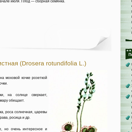
ачале июля. Плод — сборная семянка.
П
тная (Drosera rotundifolia L.)
на моховой кочке розеткой
очки.
ки, на солнце сверкает,
омару обещает.
ка, роса солнечная, царевы
рава, росица и др.
е, но очень интересное и