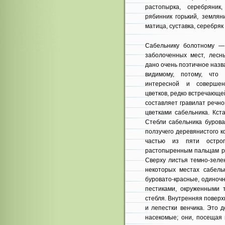
растопырка, серебряник,
рябинник горький, землян
матица, суставка, серебряк 
Сабельнику болотному —
заболоченных мест, лесн
дано очень поэтичное назв
видимому, потому, что 
интересной и совершен
цветков, редко встречающе
составляет гравилат речной
цветками сабельника. Кст
Стебли сабельника бурова
ползучего деревянистого 
частью из пяти остроп
растопыренным пальцам ру
Сверху листья темно-зеле
некоторых местах сабель
буровато-красные, одиноч
пестиками, окруженными 
стебля. Внутренняя поверхн
и лепестки венчика. Это 
насекомые; они, посещая 