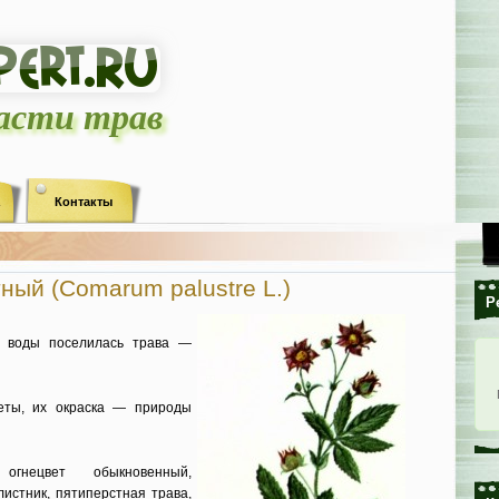
ласти трав
Контакты
ный (Comarum palustre L.)
Р
у воды поселилась трава —
еты, их окраска — природы
огнецвет обыкновенный,
листник, пятиперстная трава,