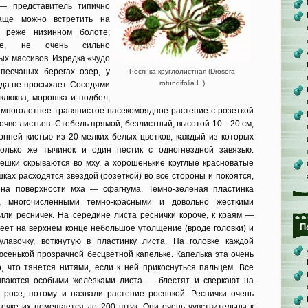
— представитель типично
аще можно встретить на
, реже низинном болоте;
ные, не очень сильно
ых массивов. Изредка «чудо
песчаных берегах озер, у
Росянка круглолистная (Drosera
rotundifolia L.)
огда не просыхает. Соседями
клюква, морошка и подбел,
— многолетнее травянистое насекомоядное растение с розеткой
очве листьев. Стебель прямой, безлистный, высотой 10—20 см,
нней кистью из 20 мелких белых цветков, каждый из которых
только же тычинок и один пестик с одногнездной завязью.
решки скрываются во мху, а хорошенькие круглые красноватые
ках расходятся звездой (розеткой) во все стороны и покоятся,
 на поверхности мха — сфагнума. Темно-зеленая пластинка
а многочисленными темно-красными и довольно жесткими
или ресничек. На середине листа реснички короче, к краям —
П
меет на верхнем конце небольшое утолщение (вроде головки) и
лавочку, воткнутую в пластинку листа. На головке каждой
юсенькой прозрачной бесцветной капельке. Капелька эта очень
о, что тянется нитями, если к ней прикоснуться пальцем. Все
ваются особыми желёзками листа — блестят и сверкают на
 росе, потому и назвали растение росянкой. Реснички очень
точке их помещается до 200 штук. Они очень чувствительны к