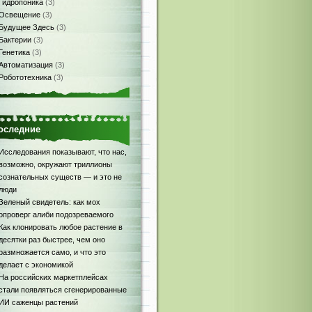
Гидропоника
(3)
Освещение
(3)
Будущее Здесь
(3)
Бактерии
(3)
Генетика
(3)
Автоматизация
(3)
Робототехника
(3)
оследние
Исследования показывают, что нас,
возможно, окружают триллионы
сознательных существ — и это не
люди
Зеленый свидетель: как мох
опроверг алиби подозреваемого
Как клонировать любое растение в
десятки раз быстрее, чем оно
размножается само, и что это
делает с экономикой
На российских маркетплейсах
стали появляться сгенерированные
ИИ саженцы растений