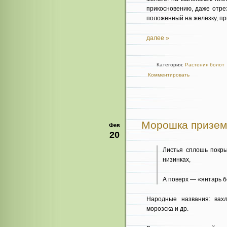
прикосновению, даже отрез
положенный на желёзку, при
далее »
Категория:
Растения болот
Комментировать
Морошка призем
Фев
20
Листья сплошь покры
низинках,
А поверх — «янтарь б
Народные названия: вахл
морозска и др.