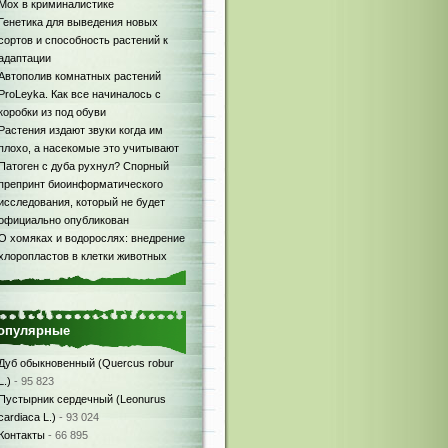
Мох в криминалистике
Генетика для выведения новых
сортов и способность растений к
адаптации
Автополив комнатных растений
ProLeyka. Как все начиналось с
коробки из под обуви
Растения издают звуки когда им
плохо, а насекомые это учитывают
Патоген с дуба рухнул? Спорный
препринт биоинформатического
исследования, который не будет
официально опубликован
О хомяках и водорослях: внедрение
хлоропластов в клетки животных
опулярные
Дуб обыкновенный (Quercus robur
L.)
- 95 823
Пустырник сердечный (Leonurus
cardiaca L.)
- 93 024
Контакты
- 66 895