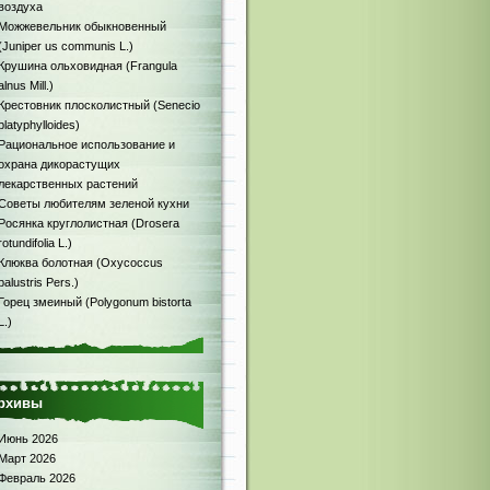
воздуха
Можжевельник обыкновенный
(Juniper us communis L.)
Крушина ольховидная (Frangula
alnus Mill.)
Крестовник плосколистный (Senecio
platyphylloides)
Рациональное использование и
охрана дикорастущих
лекарственных растений
Советы любителям зеленой кухни
Росянка круглолистная (Drosera
rotundifolia L.)
Клюква болотная (Oxycoccus
palustris Pers.)
Горец змеиный (Polygonum bistorta
L.)
рхивы
Июнь 2026
Март 2026
Февраль 2026