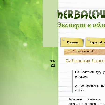
Эксперт в об
Главная
Карта сайта
Архив записей
Сабельник болот
Фев
21
На болотном лугу 
огнецвет,
У нее необычны цв
секрет.
Народные названия: 
пятипалечная трава, пяти