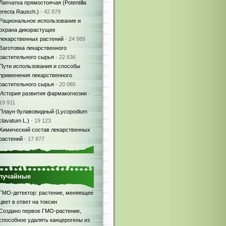
Лапчатка прямостоячая (Potentilla
erecta Rausch.)
- 42 879
Рациональное использование и
охрана дикорастущих
лекарственных растений
- 24 989
Заготовка лекарственного
растительного сырья
- 22 636
Пути использования и способы
применения лекарственного
растительного сырья
- 20 085
История развития фармакогнозии
-
19 911
Плаун булавовидный (Lycopodium
clavatum L.)
- 19 123
Химический состав лекарственных
растений
- 17 877
лучайные
ГМО-детектор: растение, меняющее
цвет в ответ на токсин
Создано первое ГМО-растение,
способное удалять канцерогены из