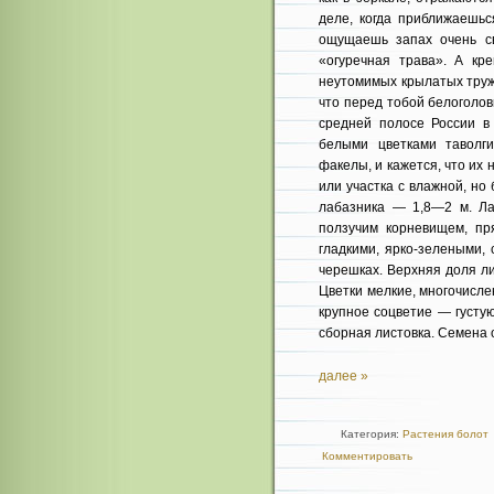
деле, когда приближаешьс
ощущаешь запах очень св
«огуречная трава». А кр
неутомимых крылатых труже
что перед тобой белоголовк
средней полосе России в
белыми цветками таволг
факелы, и кажется, что их
или участка с влажной, но
лабазника — 1,8—2 м. Ла
ползучим корневищем, пр
гладкими, ярко-зелеными,
черешках. Верхняя доля л
Цветки мелкие, многочисл
крупное соцветие — густу
сборная листовка. Семена 
далее »
Категория:
Растения болот
Комментировать