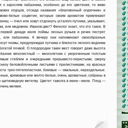
я к зарослям лабазника, особенно до его цветения, то живо
ежих огурцов, отсюда названия «благовонный огуречник» и
емово-белые соцветия, которые своим ароматом привлекают
ниц — пчел или зовут отдохнуть усталого путника, указывают,
а, или медовник. Иванов цвет? Фенолог знает, что это такое. В
 первой декаде июля поймы лесных ручьев и речек пестрят
и, или лабазника. К вечеру они напоминают своеобразные
 несут гномы, предупреждая путника о близости лесного водоема
 богатой почвой. О плодородии таких мест говорит даже высота
базник вязолистный — многолетник с укороченным толстым
ямым стеблем и очередными прерывисто-перистыми, сверху
 снизу беловойлочными листьями с прилистниками, на красных
иста трех-пятилопастная, боковые — овальные, нераздельные.
енные, кремовые или желто-белые, очень ароматные, собраны в
ю щитковидную метелку. Цветет таволга в июне—июле. Плод —
очень мелкие.
Э