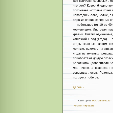
Вот кончился сосновый лес
что это? Ковер бледно-з
покрывает моховые кочки и
новогодней елке, белые, с
одна из наших северных я
— небольшое (от 10 до 40 
корневищем. Листовая пл
краями. Цветки одиночные
чашечкой. Плод (ягода) —
ягоды красные, затем ст
желтые, похожие на янтар
ягоды из зеленых превраща
приобретают другую окраск
болотного» (повелителя бо
мае—июне, а созревает 
северных лесов. Размнож
ползучих побегов.
далее »
Категория:
Растения болот
Комментировать