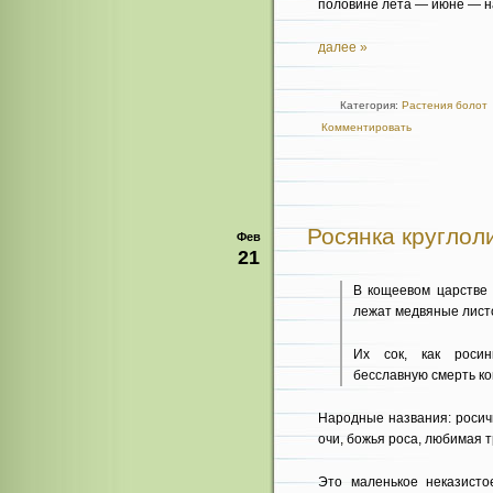
половине лета — июне — н
далее »
Категория:
Растения болот
Комментировать
Росянка круглолис
Фев
21
В кощеевом царстве 
лежат медвяные лист
Их сок, как росин
бесславную смерть к
Народные названия: росич
очи, божья роса, любимая т
Это маленькое неказисто