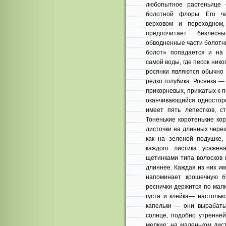
любопытное растеньице 
болотной флоры. Его ч
верховом и переходном
предпочитает безлес
обводненные части болотн
болот» попадается и на 
самой воды, где песок ник
росянки являются обычно 
редко голубика. Росянка 
прикорневых, прижатых к п
оканчивающийся односторо
имеет пять лепестков, с
Тоненькие коротенькие ко
листочки на длинных череш
как на зеленой подушке,
каждого листика усажен
щетинками типа волосков 
длиннее. Каждая из них и
напоминает крошечную бу
реснички держится по мал
густа и клейка— настольк
капельки — они вырабаты
солнце, подобно утренней
мелкие: на маленьком лис