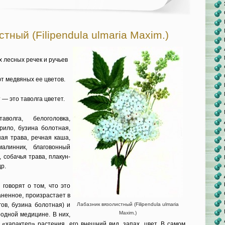
тный (Filipendula ulmaria Maxim.)
х лесных речек и ручьев
т медвяных ее цветов.
 — это таволга цветет.
волга, белоголовка,
арило, бузина болотная,
ная трава, речная каша,
алинник, благовонный
, собачья трава, плакун-
др.
 говорят о том, что это
аненное, произрастает в
гов, бузина болотная) и
Лабазник вязолистный (Filipendula ulmaria
Maxim.)
одной медицине. В них,
 «характер» растения, его внешний вид, запах, цвет. В самом