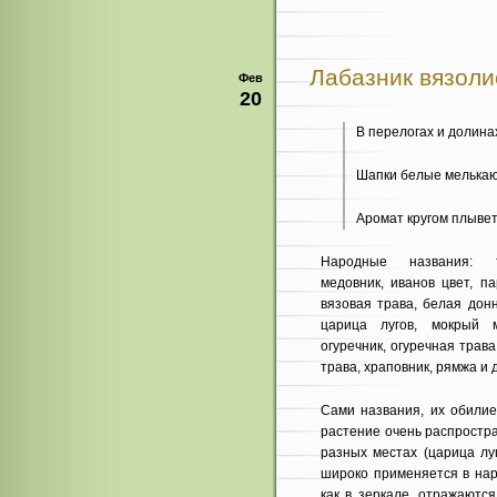
Лабазник вязолис
Фев
20
В перелогах и долина
Шапки белые мелькаю
Аромат кругом плывет
Народные названия: та
медовник, иванов цвет, п
вязовая трава, белая дон
царица лугов, мокрый м
огуречник, огуречная трава
трава, храповник, рямжа и 
Сами названия, их обилие
растение очень распростр
разных местах (царица лу
широко применяется в нар
как в зеркале, отражаются