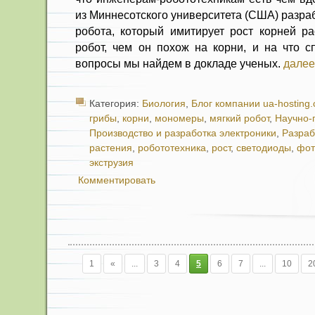
из Миннесотского университета (США) разра
робота, который имитирует рост корней ра
робот, чем он похож на корни, и на что с
вопросы мы найдем в докладе ученых.
далее
Категория:
Биология
,
Блог компании ua-hosting
грибы
,
корни
,
мономеры
,
мягкий робот
,
Научно-
Производство и разработка электроники
,
Разраб
растения
,
робототехника
,
рост
,
светодиоды
,
фот
экструзия
Комментировать
1
«
...
3
4
5
6
7
...
10
2