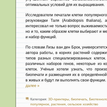
оптимальных условий для их выращивания.
Исследователи печатали клетки популярног
резуховидки Таля (Arabidopsis thaliana),
интересовал не только вопрос выживаемости
но и то, каким образом клетки выбирают и 
и набор функций.
По словам Лизы ван ден Брок, университетс
автора работы, в корнях растений содержи
типов разных специализированных клеток.
различных наборов генов, некоторые из ко
клеток. Учёные хотели узнать, что произ
биопечати и размещения их в определённой 
в живых и будут ли выполнять свои функции.
далее »
Категория:
3D-принтеры
,
биопечать
,
Биотехнол
популярное
,
растения
,
сельское хозяйство