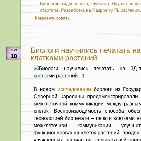
Биология
,
гидропоника
,
клубника
,
Научно-попу
стартапа
,
Разработка на Raspberry Pi
,
растения
Комментировать
Биологи научились печатать на
Окт
18
клетками растений
В новом
исследовании
биологи из Государ
Северной Каролины продемонстрировали 
межклеточной коммуникации между разным
клеток. Воспроизводимость способа обес
технологией биопечати – печати клетками н
межклеточной коммуникации улучш
функционирования клеток растений, продвин
улучшенных вариантов сельскохозяйствен