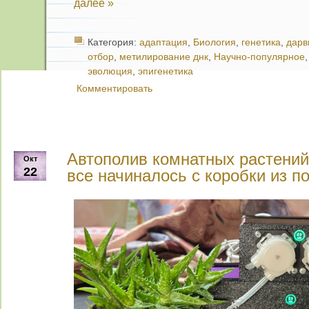
далее »
Категория:
адаптация
,
Биология
,
генетика
,
дарв
отбор
,
метилирование днк
,
Научно-популярное
эволюция
,
эпигенетика
Комментировать
Автополив комнатных растений
Окт
22
все начиналось с коробки из п