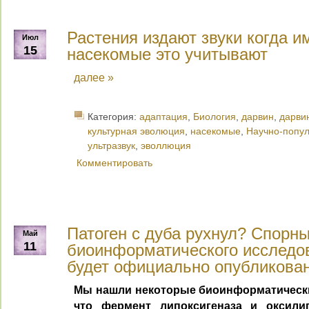
Растения издают звуки когда им
Июл
15
насекомые это учитывают
далее »
Категория:
адаптация
,
Биология
,
дарвин
,
дарви
культурная эволюция
,
насекомые
,
Научно-попу
ультразвук
,
эволлюция
Комментировать
Патоген с дуба рухнул? Спорн
Май
11
биоинформатического исследов
будет официально опубликова
Мы нашли некоторые биоинформатически
что фермент липоксигеназа и оксили