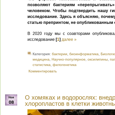
позволяют бактериям «перепрыгивать
человеком. Чтобы подтвердить нашу гип
исследование. Здесь я объясняю, почему
статью препринтом, не опубликованным
В 2020 году мы с соавторами опубликова
исследование
[
1
]
далее »
Категория:
бактерии
,
биоинформатика
,
Биологи
медицина
,
Научно-популярное
,
оксилипины
,
па
статистика
,
филогенетика
Комментировать
О хомяках и водорослях: внед
Ноя
08
хлоропластов в клетки животн